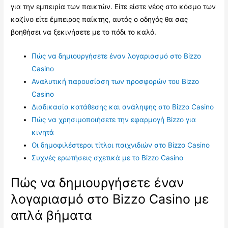
για την εμπειρία των παικτών. Είτε είστε νέος στο κόσμο των
καζίνο είτε έμπειρος παίκτης, αυτός ο οδηγός θα σας
βοηθήσει να ξεκινήσετε με το πόδι το καλό.
Πώς να δημιουργήσετε έναν λογαριασμό στο Bizzo
Casino
Αναλυτική παρουσίαση των προσφορών του Bizzo
Casino
Διαδικασία κατάθεσης και ανάληψης στο Bizzo Casino
Πώς να χρησιμοποιήσετε την εφαρμογή Bizzo για
κινητά
Οι δημοφιλέστεροι τίτλοι παιχνιδιών στο Bizzo Casino
Συχνές ερωτήσεις σχετικά με το Bizzo Casino
Πώς να δημιουργήσετε έναν
λογαριασμό στο Bizzo Casino με
απλά βήματα