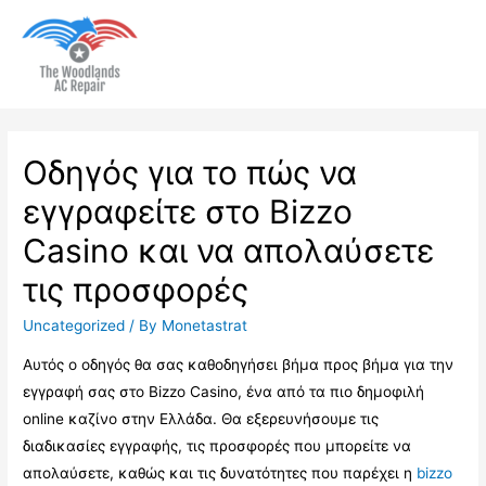
Main
Men
Οδηγός για το πώς να
εγγραφείτε στο Bizzo
Casino και να απολαύσετε
τις προσφορές
Uncategorized
/ By
Monetastrat
Αυτός ο οδηγός θα σας καθοδηγήσει βήμα προς βήμα για την
εγγραφή σας στο Bizzo Casino, ένα από τα πιο δημοφιλή
online καζίνο στην Ελλάδα. Θα εξερευνήσουμε τις
διαδικασίες εγγραφής, τις προσφορές που μπορείτε να
απολαύσετε, καθώς και τις δυνατότητες που παρέχει η
bizzo