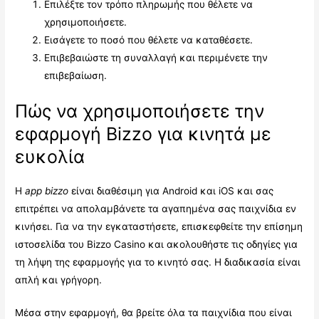
Επιλέξτε τον τρόπο πληρωμής που θέλετε να
χρησιμοποιήσετε.
Εισάγετε το ποσό που θέλετε να καταθέσετε.
Επιβεβαιώστε τη συναλλαγή και περιμένετε την
επιβεβαίωση.
Πώς να χρησιμοποιήσετε την
εφαρμογή Bizzo για κινητά με
ευκολία
Η
app bizzo
είναι διαθέσιμη για Android και iOS και σας
επιτρέπει να απολαμβάνετε τα αγαπημένα σας παιχνίδια εν
κινήσει. Για να την εγκαταστήσετε, επισκεφθείτε την επίσημη
ιστοσελίδα του Bizzo Casino και ακολουθήστε τις οδηγίες για
τη λήψη της εφαρμογής για το κινητό σας. Η διαδικασία είναι
απλή και γρήγορη.
Μέσα στην εφαρμογή, θα βρείτε όλα τα παιχνίδια που είναι