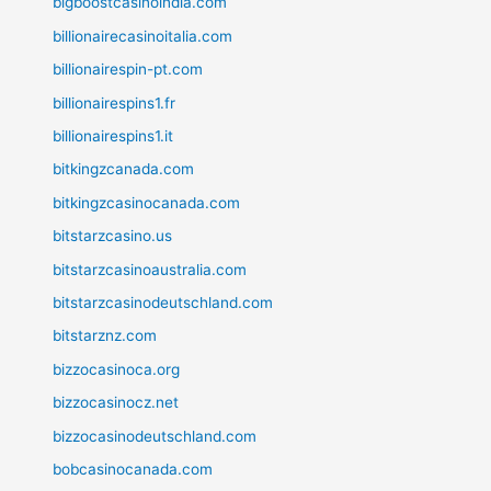
bigboostcasinoindia.com
billionairecasinoitalia.com
billionairespin-pt.com
billionairespins1.fr
billionairespins1.it
bitkingzcanada.com
bitkingzcasinocanada.com
bitstarzcasino.us
bitstarzcasinoaustralia.com
bitstarzcasinodeutschland.com
bitstarznz.com
bizzocasinoca.org
bizzocasinocz.net
bizzocasinodeutschland.com
bobcasinocanada.com