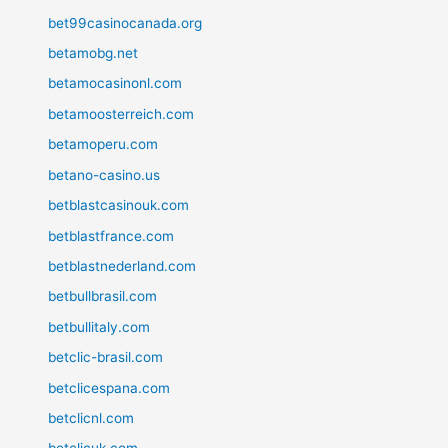
bet99casinocanada.org
betamobg.net
betamocasinonl.com
betamoosterreich.com
betamoperu.com
betano-casino.us
betblastcasinouk.com
betblastfrance.com
betblastnederland.com
betbullbrasil.com
betbullitaly.com
betclic-brasil.com
betclicespana.com
betclicnl.com