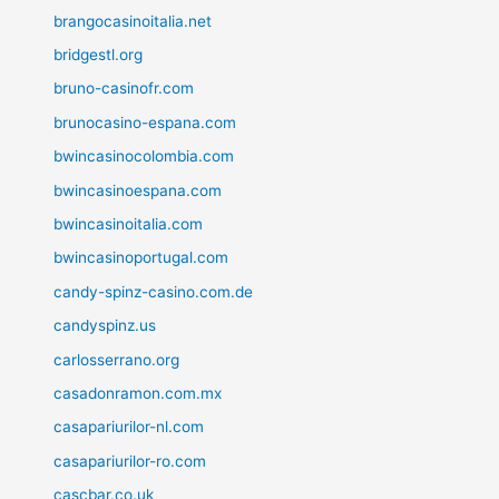
brangocasinoitalia.net
bridgestl.org
bruno-casinofr.com
brunocasino-espana.com
bwincasinocolombia.com
bwincasinoespana.com
bwincasinoitalia.com
bwincasinoportugal.com
candy-spinz-casino.com.de
candyspinz.us
carlosserrano.org
casadonramon.com.mx
casapariurilor-nl.com
casapariurilor-ro.com
cascbar.co.uk