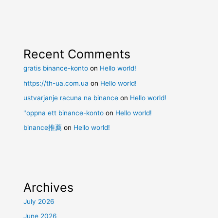
Recent Comments
gratis binance-konto
on
Hello world!
https://th-ua.com.ua
on
Hello world!
ustvarjanje racuna na binance
on
Hello world!
"oppna ett binance-konto
on
Hello world!
binance推薦
on
Hello world!
Archives
July 2026
June 2026