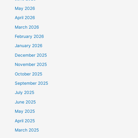
May 2026
April 2026
March 2026
February 2026
January 2026
December 2025
November 2025
October 2025
September 2025
July 2025
June 2025
May 2025
April 2025
March 2025