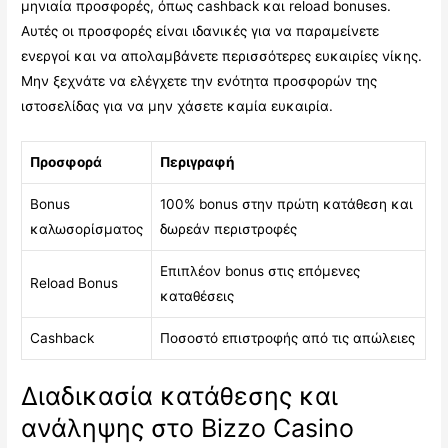
μηνιαία προσφορές, όπως cashback και reload bonuses.
Αυτές οι προσφορές είναι ιδανικές για να παραμείνετε
ενεργοί και να απολαμβάνετε περισσότερες ευκαιρίες νίκης.
Μην ξεχνάτε να ελέγχετε την ενότητα προσφορών της
ιστοσελίδας για να μην χάσετε καμία ευκαιρία.
Προσφορά
Περιγραφή
Bonus
100% bonus στην πρώτη κατάθεση και
καλωσορίσματος
δωρεάν περιστροφές
Επιπλέον bonus στις επόμενες
Reload Bonus
καταθέσεις
Cashback
Ποσοστό επιστροφής από τις απώλειες
Διαδικασία κατάθεσης και
ανάληψης στο Bizzo Casino