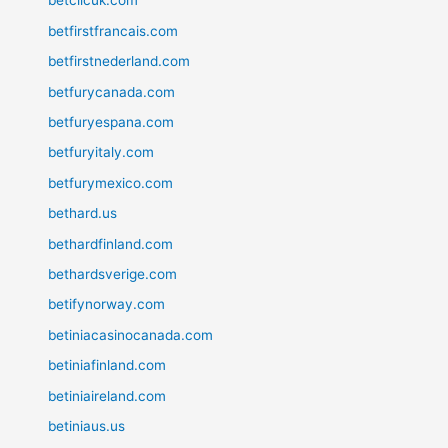
betclicuk.com
betfirstfrancais.com
betfirstnederland.com
betfurycanada.com
betfuryespana.com
betfuryitaly.com
betfurymexico.com
bethard.us
bethardfinland.com
bethardsverige.com
betifynorway.com
betiniacasinocanada.com
betiniafinland.com
betiniaireland.com
betiniaus.us