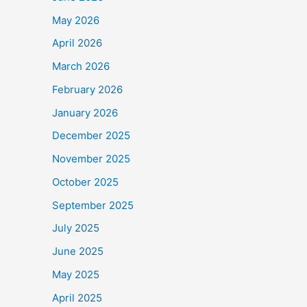
May 2026
April 2026
March 2026
February 2026
January 2026
December 2025
November 2025
October 2025
September 2025
July 2025
June 2025
May 2025
April 2025