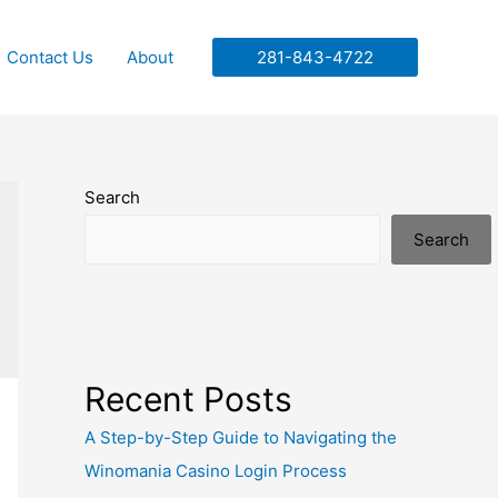
Contact Us
About
281-843-4722
Search
Search
Recent Posts
A Step-by-Step Guide to Navigating the
Winomania Casino Login Process