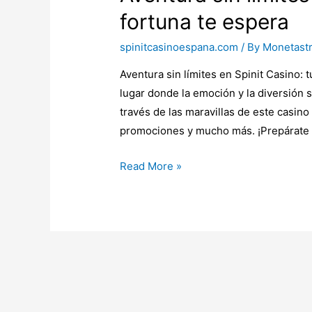
fortuna te espera
spinitcasinoespana.com
/ By
Monetastr
Aventura sin límites en Spinit Casino: 
lugar donde la emoción y la diversión s
través de las maravillas de este casino
promociones y mucho más. ¡Prepárate 
Aventura
Read More »
sin
límites
en
Spinit
Casino
tu
fortuna