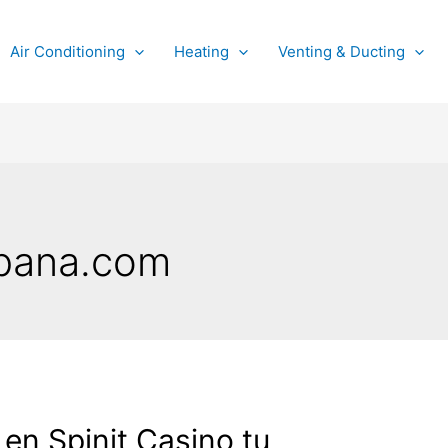
Air Conditioning
Heating
Venting & Ducting
spana.com
 en Spinit Casino tu