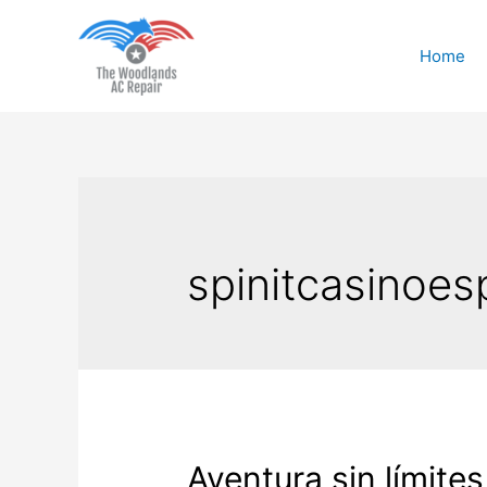
Home
spinitcasinoe
Aventura sin límites