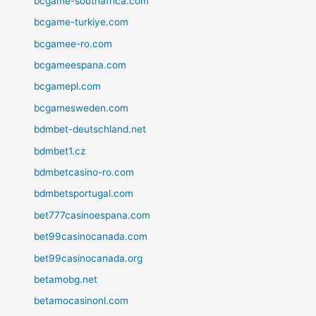
bcgame-southafrica.com
bcgame-turkiye.com
bcgamee-ro.com
bcgameespana.com
bcgamepl.com
bcgamesweden.com
bdmbet-deutschland.net
bdmbet1.cz
bdmbetcasino-ro.com
bdmbetsportugal.com
bet777casinoespana.com
bet99casinocanada.com
bet99casinocanada.org
betamobg.net
betamocasinonl.com