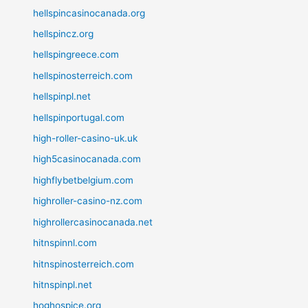
hellspincasinocanada.org
hellspincz.org
hellspingreece.com
hellspinosterreich.com
hellspinpl.net
hellspinportugal.com
high-roller-casino-uk.uk
high5casinocanada.com
highflybetbelgium.com
highroller-casino-nz.com
highrollercasinocanada.net
hitnspinnl.com
hitnspinosterreich.com
hitnspinpl.net
hoghospice.org