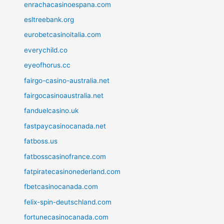
enrachacasinoespana.com
esltreebank.org
eurobetcasinoitalia.com
everychild.co
eyeofhorus.cc
fairgo-casino-australia.net
fairgocasinoaustralia.net
fanduelcasino.uk
fastpaycasinocanada.net
fatboss.us
fatbosscasinofrance.com
fatpiratecasinonederland.com
fbetcasinocanada.com
felix-spin-deutschland.com
fortunecasinocanada.com