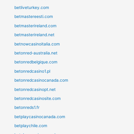
betliveturkey.com
betmastereesti.com
betmasterireland.com
betmasterireland.net
betnowcasinoitalia.com
betonred-australia.net
betonredbelgique.com
betonredcasino1.pl
betonredcasinocanada.com
betonredcasinopt.net
betonredcasinosite.com
betonreds1.fr
betplaycasinocanada.com
betplaychile.com