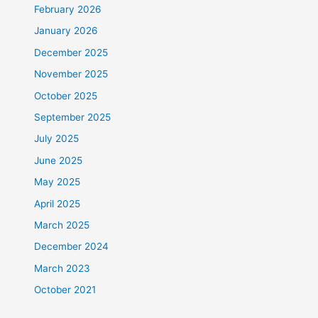
February 2026
January 2026
December 2025
November 2025
October 2025
September 2025
July 2025
June 2025
May 2025
April 2025
March 2025
December 2024
March 2023
October 2021