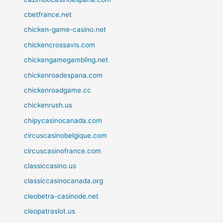
cbetfrance.net
chicken-game-casino.net
chickencrossavis.com
chickengamegambling.net
chickenroadespana.com
chickenroadgame.cc
chickenrush.us
chipycasinocanada.com
circuscasinobelgique.com
circuscasinofrance.com
classiccasino.us
classiccasinocanada.org
cleobetra-casinode.net
cleopatraslot.us