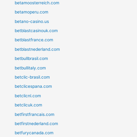
betamoosterreich.com
betamoperu.com
betano-casino.us
betblastcasinouk.com
betblastfrance.com
betblastnederland.com
betbullbrasil.com
betbullitaly.com
betclic-brasil.com
betclicespana.com
betclicnl.com
betclicuk.com
betfirstfrancais.com
betfirstnederland.com
betfurycanada.com