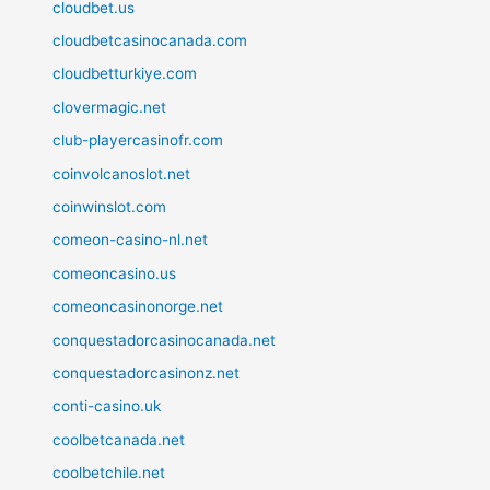
cloudbet.us
cloudbetcasinocanada.com
cloudbetturkiye.com
clovermagic.net
club-playercasinofr.com
coinvolcanoslot.net
coinwinslot.com
comeon-casino-nl.net
comeoncasino.us
comeoncasinonorge.net
conquestadorcasinocanada.net
conquestadorcasinonz.net
conti-casino.uk
coolbetcanada.net
coolbetchile.net