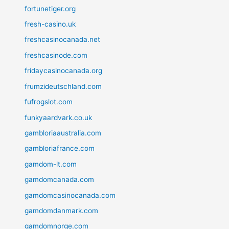
fortunetiger.org
fresh-casino.uk
freshcasinocanada.net
freshcasinode.com
fridaycasinocanada.org
frumzideutschland.com
fufrogslot.com
funkyaardvark.co.uk
gambloriaaustralia.com
gambloriafrance.com
gamdom-lt.com
gamdomcanada.com
gamdomcasinocanada.com
gamdomdanmark.com
gamdomnorge.com