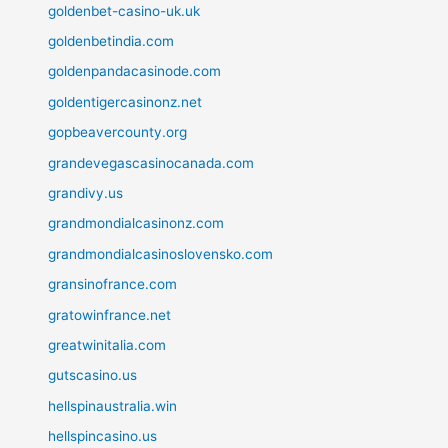
goldenbet-casino-uk.uk
goldenbetindia.com
goldenpandacasinode.com
goldentigercasinonz.net
gopbeavercounty.org
grandevegascasinocanada.com
grandivy.us
grandmondialcasinonz.com
grandmondialcasinoslovensko.com
gransinofrance.com
gratowinfrance.net
greatwinitalia.com
gutscasino.us
hellspinaustralia.win
hellspincasino.us