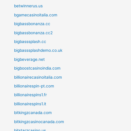
betwinnerus.us
bgamecasinoitalia.com
bigbassbonanza.cc
bigbassbonanza.cc2
bigbasssplash.cc
bigbasssplashdemo.co.uk
bigbeverage.net
bigboostcasinoindia.com
billionairecasinoitalia.com
billionairespin-pt.com
billionairespins1.fr
billionairespins1.it
bitkingzcanada.com
bitkingzcasinocanada.com
bitstarzcasino.us