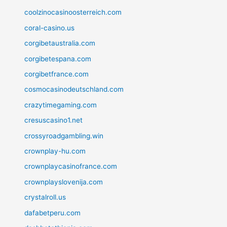
coolzinocasinoosterreich.com
coral-casino.us
corgibetaustralia.com
corgibetespana.com
corgibetfrance.com
cosmocasinodeutschland.com
crazytimegaming.com
cresuscasino1.net
crossyroadgambling.win
crownplay-hu.com
crownplaycasinofrance.com
crownplayslovenija.com
crystalroll.us
dafabetperu.com