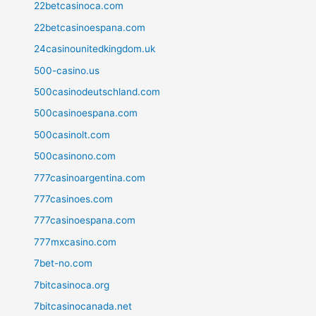
22betcasinoca.com
22betcasinoespana.com
24casinounitedkingdom.uk
500-casino.us
500casinodeutschland.com
500casinoespana.com
500casinolt.com
500casinono.com
777casinoargentina.com
777casinoes.com
777casinoespana.com
777mxcasino.com
7bet-no.com
7bitcasinoca.org
7bitcasinocanada.net