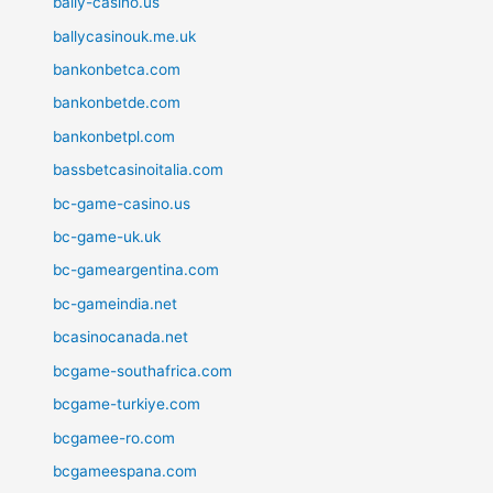
bally-casino.us
ballycasinouk.me.uk
bankonbetca.com
bankonbetde.com
bankonbetpl.com
bassbetcasinoitalia.com
bc-game-casino.us
bc-game-uk.uk
bc-gameargentina.com
bc-gameindia.net
bcasinocanada.net
bcgame-southafrica.com
bcgame-turkiye.com
bcgamee-ro.com
bcgameespana.com