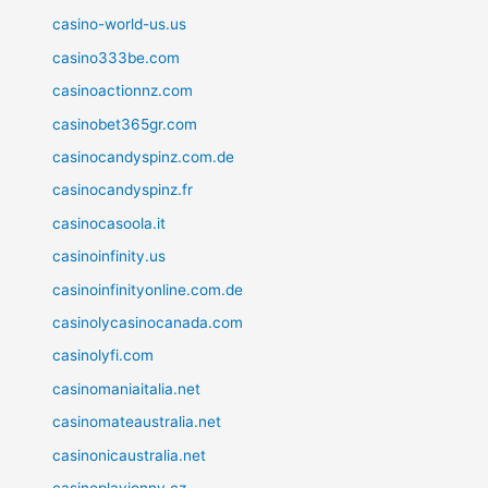
casino-world-us.us
casino333be.com
casinoactionnz.com
casinobet365gr.com
casinocandyspinz.com.de
casinocandyspinz.fr
casinocasoola.it
casinoinfinity.us
casinoinfinityonline.com.de
casinolycasinocanada.com
casinolyfi.com
casinomaniaitalia.net
casinomateaustralia.net
casinonicaustralia.net