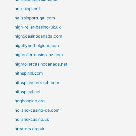
hellspinpl.net
hellspinportugal.com
high-roller-casino-uk.uk
high5casinocanada.com
highflybetbelgium.com
highroller-casino-nz.com
highrollercasinocanada.net
hitnspinnl.com
hitnspinosterreich.com
hitnspinpl.net
hoghospice.org
holland-casino-de.com
holland-casino.us
hrcarers.org.uk