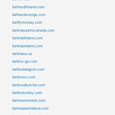
bethardfinland.com
bethardsverige.com
betifynorway.com
betiniacasinocanada.com
betiniafinland.com
betiniaireland.com
betiniaus.us
betlive-ge.com
betlivebelgium.com
betlivecs.com
betlivedeutche.com
betliveturkey.com
betmastereesti.com
betmasterireland.com