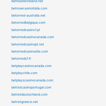
betmasterireland.net
betnowcasinoitalia.com
betonred-australia.net
betonredbelgique.com
betonredcasino1.pl
betonredcasinocanada.com
betonredcasinopt.net
betonredcasinosite.com
betonreds1.fr
betplaycasinocanada.com
betplaychile.com
betplayscasinocanada.com
betriotcasinoportugal.com
betriotdeutschland.com
betriotgreece.net