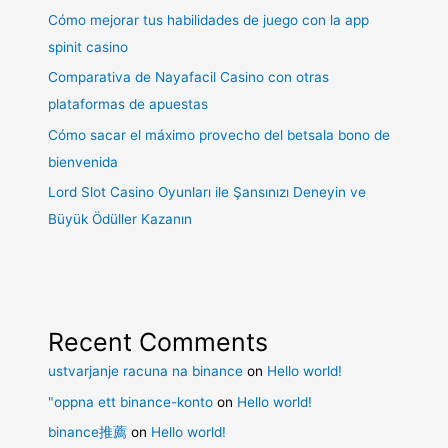
Cómo mejorar tus habilidades de juego con la app
spinit casino
Comparativa de Nayafacil Casino con otras
plataformas de apuestas
Cómo sacar el máximo provecho del betsala bono de
bienvenida
Lord Slot Casino Oyunları ile Şansınızı Deneyin ve
Büyük Ödüller Kazanın
Recent Comments
ustvarjanje racuna na binance
on
Hello world!
"oppna ett binance-konto
on
Hello world!
binance推薦
on
Hello world!