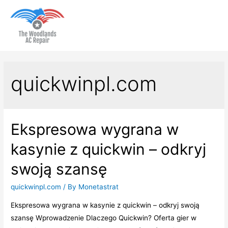
Main
Men
quickwinpl.com
Ekspresowa wygrana w
kasynie z quickwin – odkryj
swoją szansę
quickwinpl.com
/ By
Monetastrat
Ekspresowa wygrana w kasynie z quickwin – odkryj swoją
szansę Wprowadzenie Dlaczego Quickwin? Oferta gier w