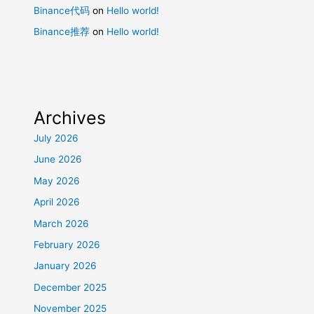
Binance代码
on
Hello world!
Binance推荐
on
Hello world!
Archives
July 2026
June 2026
May 2026
April 2026
March 2026
February 2026
January 2026
December 2025
November 2025