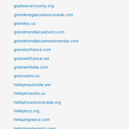
gopbeavercounty.org
grandevegascasinocanada.com
grandivy.us
grandmondialcasinonz.com
grandmondialcasinoslovensko.com
gransinofrance.com
gratowinfrance.net
greatwinitalia.com
gutscasino.us
hellspinaustralia.win
hellspincasino.us
hellspincasinocanada.org
hellspincz.org
hellspingreece.com
hellspinosterreich.com