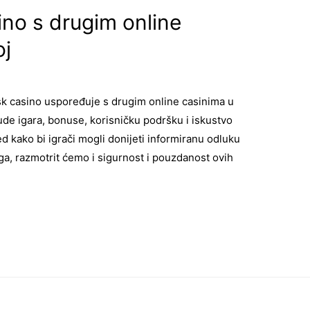
no s drugim online
oj
sk casino uspoređuje s drugim online casinima u
ude igara, bonuse, korisničku podršku i iskustvo
led kako bi igrači mogli donijeti informiranu odluku
ga, razmotrit ćemo i sigurnost i pouzdanost ovih