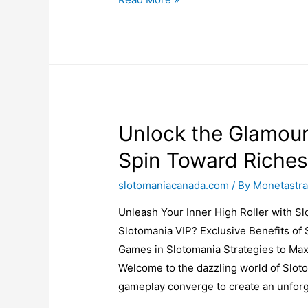
Νίκες
με
Slotomania
και
Ατελείωτη
Διασκέδαση
Unlock the Glamour
Spin Toward Riche
slotomaniacanada.com
/ By
Monetastra
Unleash Your Inner High Roller with Sl
Slotomania VIP? Exclusive Benefits of
Games in Slotomania Strategies to Ma
Welcome to the dazzling world of Sloto
gameplay converge to create an unforg