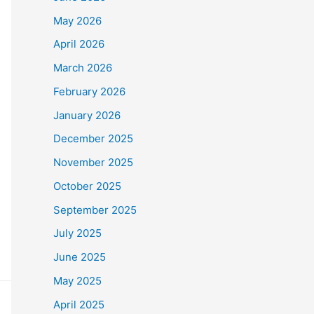
May 2026
April 2026
March 2026
February 2026
January 2026
December 2025
November 2025
October 2025
September 2025
July 2025
June 2025
May 2025
April 2025