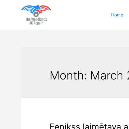
Home
Month:
March 
Fenikss laimētava a