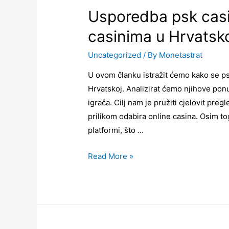
Usporedba psk casi
Nederland
herdefiniëren
casinima u Hrvatsk
Uncategorized
/ By
Monetastrat
U ovom članku istražit ćemo kako se p
Hrvatskoj. Analizirat ćemo njihove pon
igrača. Cilj nam je pružiti cjelovit preg
prilikom odabira online casina. Osim to
platformi, što …
Usporedba
Read More »
psk
casino
s
drugim
online