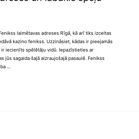
Fenikss laimētavas adreses Rīgā, kā arī tiks izceltas
edāvā kazino fenikss. Uzzināsiet, kādas ir pieejamās
r iecienīts spēlētāju vidū. Iepazīstieties ar
as jūs sagaida šajā aizraujošajā pasaulē. Fenikss
ība …