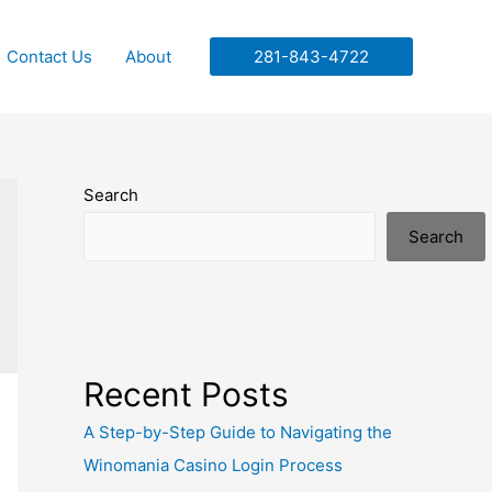
Contact Us
About
281-843-4722
Search
Search
Recent Posts
A Step-by-Step Guide to Navigating the
Winomania Casino Login Process