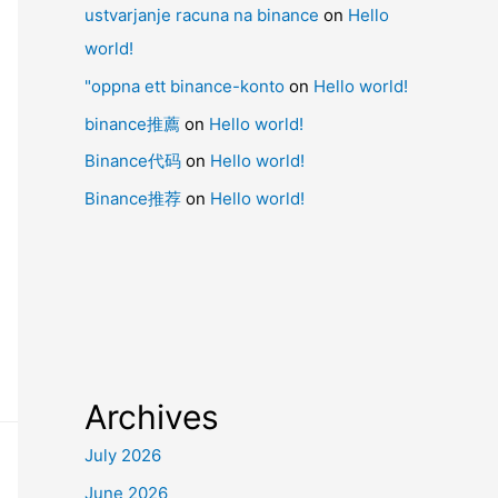
ustvarjanje racuna na binance
on
Hello
world!
"oppna ett binance-konto
on
Hello world!
binance推薦
on
Hello world!
Binance代码
on
Hello world!
Binance推荐
on
Hello world!
Archives
July 2026
June 2026