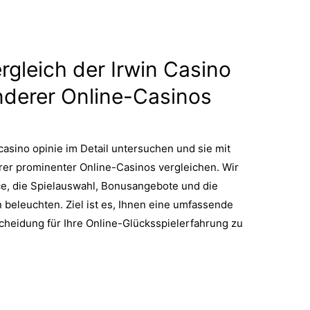
gleich der Irwin Casino
nderer Online-Casinos
 casino opinie im Detail untersuchen und sie mit
er prominenter Online-Casinos vergleichen. Wir
e, die Spielauswahl, Bonusangebote und die
 beleuchten. Ziel ist es, Ihnen eine umfassende
scheidung für Ihre Online-Glücksspielerfahrung zu