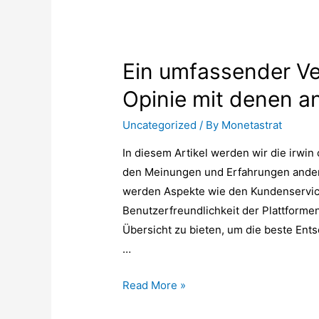
Wahl
für
seriöse
Ein umfassender Ver
Glücksspieler
in
Opinie mit denen a
Deutschland
sein
Uncategorized
/ By
Monetastrat
sollte
In diesem Artikel werden wir die irwin
den Meinungen und Erfahrungen ander
werden Aspekte wie den Kundenservic
Benutzerfreundlichkeit der Plattformen
Übersicht zu bieten, um die beste Ent
…
Ein
Read More »
umfassender