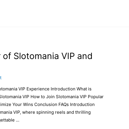
 of Slotomania VIP and
s
t
otomania VIP Experience Introduction What is
 Slotomania VIP How to Join Slotomania VIP Popular
ximize Your Wins Conclusion FAQs Introduction
mania VIP, where spinning reels and thrilling
ettable …