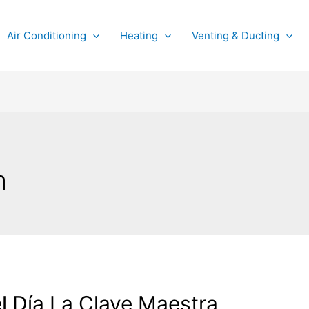
Air Conditioning
Heating
Venting & Ducting
m
l Día La Clave Maestra