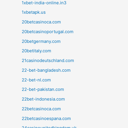
1xbet-india-online.in3
1xbetapk.us
20betcasinoca.com
20betcasinoportugal.com
20betgermany.com
20betitaly.com
21casinodeutschland.com
22-bet-bangladesh.com
22-bet-nl.com
22-bet-pakistan.com
22bet-indonesia.com
22betcasinoca.com
22betcasinoespana.com
24casinounitedkingdom.uk