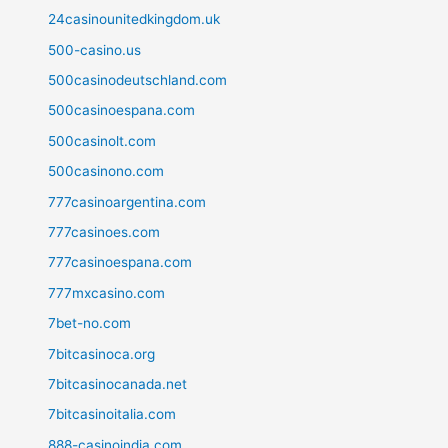
24casinounitedkingdom.uk
500-casino.us
500casinodeutschland.com
500casinoespana.com
500casinolt.com
500casinono.com
777casinoargentina.com
777casinoes.com
777casinoespana.com
777mxcasino.com
7bet-no.com
7bitcasinoca.org
7bitcasinocanada.net
7bitcasinoitalia.com
888-casinoindia.com