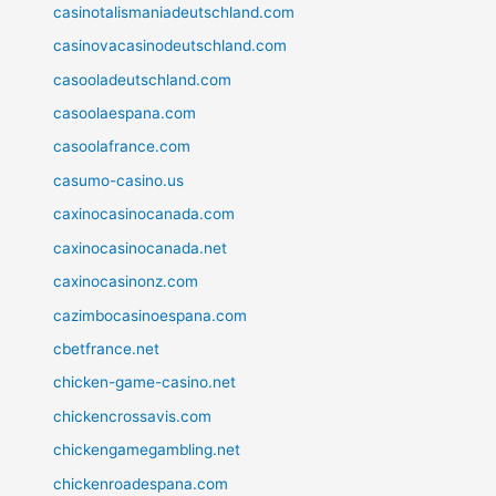
casinotalismaniadeutschland.com
casinovacasinodeutschland.com
casooladeutschland.com
casoolaespana.com
casoolafrance.com
casumo-casino.us
caxinocasinocanada.com
caxinocasinocanada.net
caxinocasinonz.com
cazimbocasinoespana.com
cbetfrance.net
chicken-game-casino.net
chickencrossavis.com
chickengamegambling.net
chickenroadespana.com