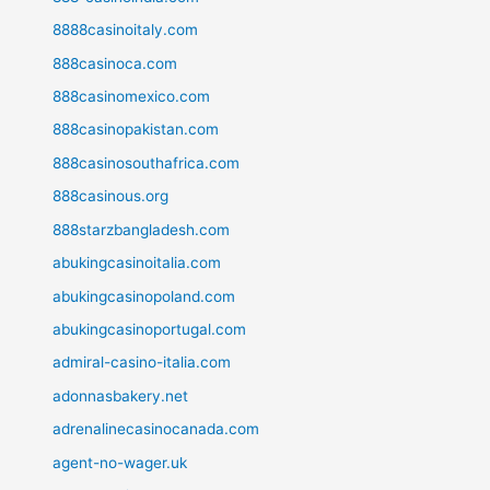
8888casinoitaly.com
888casinoca.com
888casinomexico.com
888casinopakistan.com
888casinosouthafrica.com
888casinous.org
888starzbangladesh.com
abukingcasinoitalia.com
abukingcasinopoland.com
abukingcasinoportugal.com
admiral-casino-italia.com
adonnasbakery.net
adrenalinecasinocanada.com
agent-no-wager.uk