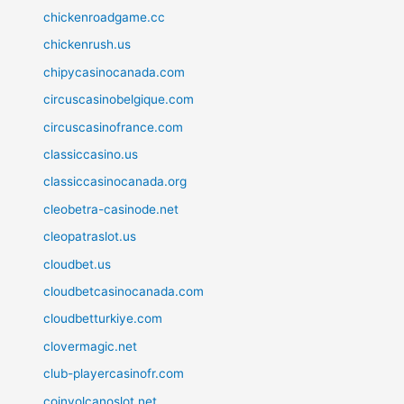
chickenroadgame.cc
chickenrush.us
chipycasinocanada.com
circuscasinobelgique.com
circuscasinofrance.com
classiccasino.us
classiccasinocanada.org
cleobetra-casinode.net
cleopatraslot.us
cloudbet.us
cloudbetcasinocanada.com
cloudbetturkiye.com
clovermagic.net
club-playercasinofr.com
coinvolcanoslot.net