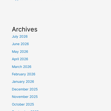
Archives
July 2026
June 2026
May 2026
April 2026
March 2026
February 2026
January 2026
December 2025
November 2025
October 2025