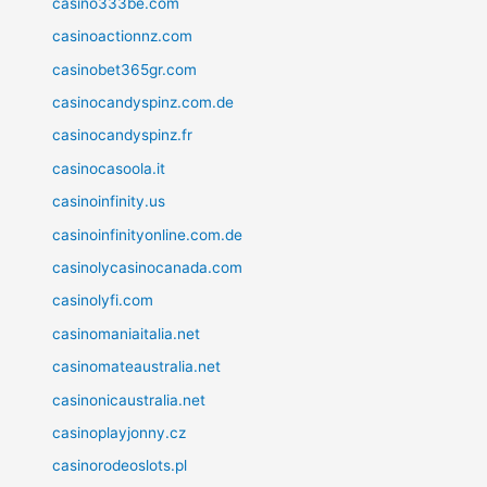
casino333be.com
casinoactionnz.com
casinobet365gr.com
casinocandyspinz.com.de
casinocandyspinz.fr
casinocasoola.it
casinoinfinity.us
casinoinfinityonline.com.de
casinolycasinocanada.com
casinolyfi.com
casinomaniaitalia.net
casinomateaustralia.net
casinonicaustralia.net
casinoplayjonny.cz
casinorodeoslots.pl