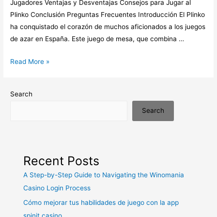
Jugadores Ventajas y Desventajas Consejos para Jugar al
Plinko Conclusión Preguntas Frecuentes Introducción El Plinko
ha conquistado el corazón de muchos aficionados a los juegos
de azar en España. Este juego de mesa, que combina …
Descubre
Read More »
la
Magia
Search
del
Plinko
Search
en
España
y
Recent Posts
las
Opiniones
A Step-by-Step Guide to Navigating the Winomania
de
Casino Login Process
los
Cómo mejorar tus habilidades de juego con la app
Jugadores
spinit casino