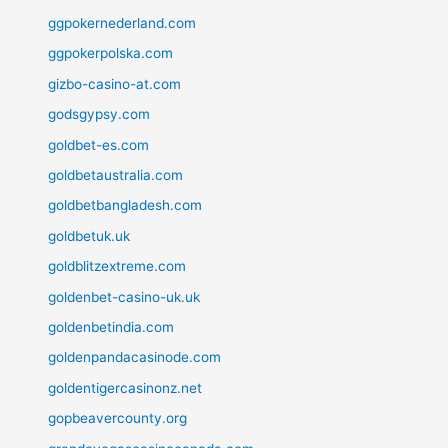
ggpokernederland.com
ggpokerpolska.com
gizbo-casino-at.com
godsgypsy.com
goldbet-es.com
goldbetaustralia.com
goldbetbangladesh.com
goldbetuk.uk
goldblitzextreme.com
goldenbet-casino-uk.uk
goldenbetindia.com
goldenpandacasinode.com
goldentigercasinonz.net
gopbeavercounty.org