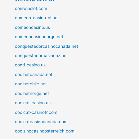
coinwinslot.com
comeon-casino-nl.net
comeoncasino.us
comeoncasinonorge.net
conquestadorcasinocanada.net
conquestadorcasinonz.net
conti-casino.uk
coolbetcanada.net
coolbetchile.net
coolbetnorge.net
coolcat-casino.us
coolcat-casinofr.com
coolcatcasinocanada.com
coolzinocasinoosterreich.com