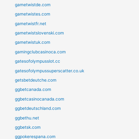
gametwistde.com
gametwistes.com
gametwistfr.net
gametwistslovenski.com
gametwistuk.com
gamingclubcasinoca.com
gatesofolympusslot.cc
gatesofolympussuperscatter.co.uk
getsbetdeutche.com
ggbetcanada.com
ggbetcasinocanada.com
ggbetdeutschland.com
ggbethu.net
ggbetsk.com
ggpokerespana.com