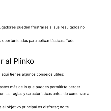
ugadores pueden frustrarse si sus resultados no
 oportunidades para aplicar tácticas. Todo
 al Plinko
, aquí tienes algunos consejos útiles:
stes más de lo que puedes permitirte perder.
on las reglas y características antes de comenzar a
el objetivo principal es disfrutar; no te