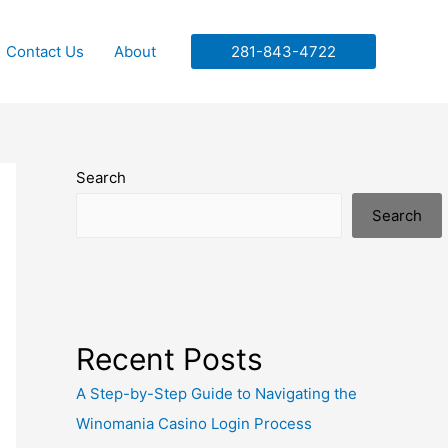
Contact Us
About
281-843-4722
Search
Search
Recent Posts
A Step-by-Step Guide to Navigating the
Winomania Casino Login Process