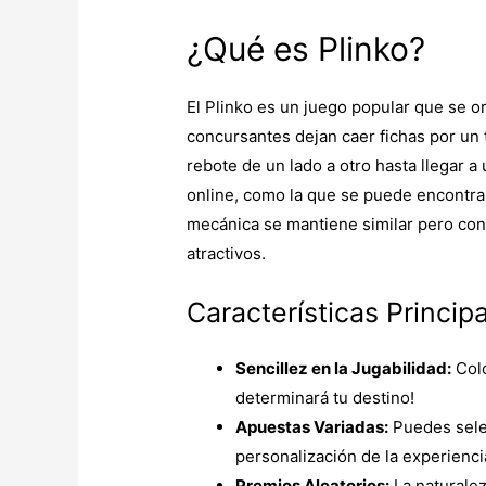
¿Qué es Plinko?
El Plinko es un juego popular que se o
concursantes dejan caer fichas por un t
rebote de un lado a otro hasta llegar a 
online, como la que se puede encontrar
mecánica se mantiene similar pero con
atractivos.
Características Principa
Sencillez en la Jugabilidad:
Colo
determinará tu destino!
Apuestas Variadas:
Puedes selec
personalización de la experienci
Premios Aleatorios:
La naturalez