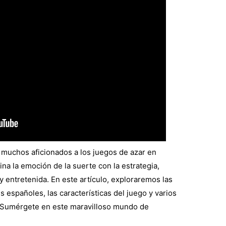
 muchos aficionados a los juegos de azar en
a la emoción de la suerte con la estrategia,
y entretenida. En este artículo, exploraremos las
 españoles, las características del juego y varios
 ¡Sumérgete en este maravilloso mundo de