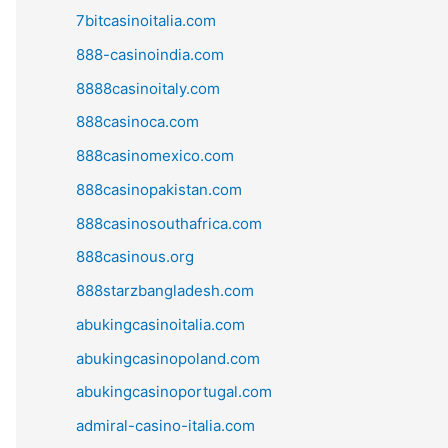
7bitcasinoitalia.com
888-casinoindia.com
8888casinoitaly.com
888casinoca.com
888casinomexico.com
888casinopakistan.com
888casinosouthafrica.com
888casinous.org
888starzbangladesh.com
abukingcasinoitalia.com
abukingcasinopoland.com
abukingcasinoportugal.com
admiral-casino-italia.com