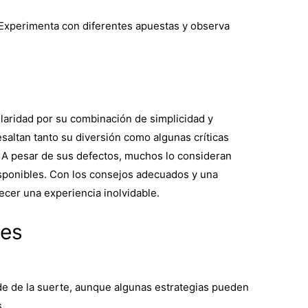
Experimenta con diferentes apuestas y observa
laridad por su combinación de simplicidad y
saltan tanto su diversión como algunas críticas
o. A pesar de sus defectos, muchos lo consideran
sponibles. Con los consejos adecuados y una
ecer una experiencia inolvidable.
tes
de de la suerte, aunque algunas estrategias pueden
.