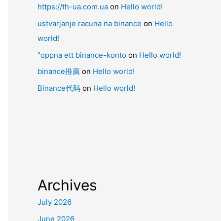
https://th-ua.com.ua
on
Hello world!
ustvarjanje racuna na binance
on
Hello
world!
"oppna ett binance-konto
on
Hello world!
binance推薦
on
Hello world!
Binance代码
on
Hello world!
Archives
July 2026
June 2026