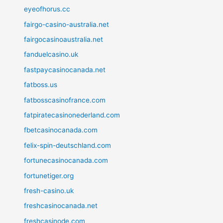
eyeofhorus.cc
fairgo-casino-australia.net
fairgocasinoaustralia.net
fanduelcasino.uk
fastpaycasinocanada.net
fatboss.us
fatbosscasinofrance.com
fatpiratecasinonederland.com
fbetcasinocanada.com
felix-spin-deutschland.com
fortunecasinocanada.com
fortunetiger.org
fresh-casino.uk
freshcasinocanada.net
freshcasinode.com