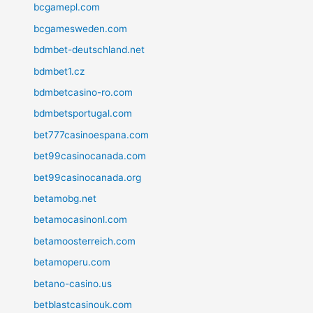
bcgamepl.com
bcgamesweden.com
bdmbet-deutschland.net
bdmbet1.cz
bdmbetcasino-ro.com
bdmbetsportugal.com
bet777casinoespana.com
bet99casinocanada.com
bet99casinocanada.org
betamobg.net
betamocasinonl.com
betamoosterreich.com
betamoperu.com
betano-casino.us
betblastcasinouk.com