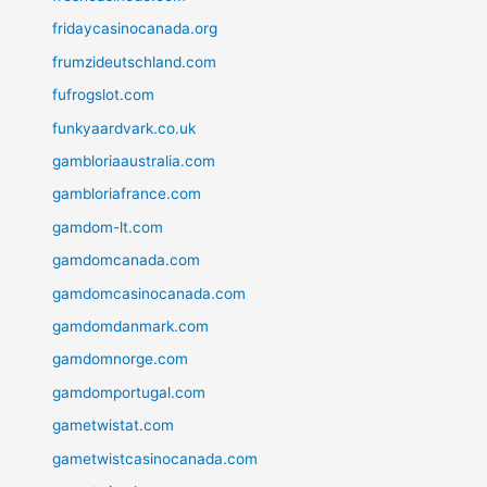
fridaycasinocanada.org
frumzideutschland.com
fufrogslot.com
funkyaardvark.co.uk
gambloriaaustralia.com
gambloriafrance.com
gamdom-lt.com
gamdomcanada.com
gamdomcasinocanada.com
gamdomdanmark.com
gamdomnorge.com
gamdomportugal.com
gametwistat.com
gametwistcasinocanada.com