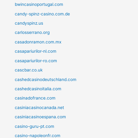
bwincasinoportugal.com
candy-spinz-casino.com.de
candyspinz.us
carlosserrano.org
casadonramon.com.mx
casapariurilor-nl.com
casapariurilor-ro.com
cascbar.co.uk
cashedcasinodeutschland.com
cashedcasinoitalia.com
casinadofrance.com
casiniacasinocanada.net
casiniacasinoespana.com
casino-guru-pt.com
casino-napoleonfr.com