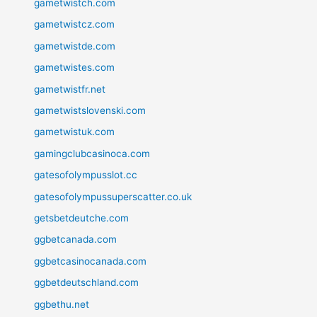
gametwistch.com
gametwistcz.com
gametwistde.com
gametwistes.com
gametwistfr.net
gametwistslovenski.com
gametwistuk.com
gamingclubcasinoca.com
gatesofolympusslot.cc
gatesofolympussuperscatter.co.uk
getsbetdeutche.com
ggbetcanada.com
ggbetcasinocanada.com
ggbetdeutschland.com
ggbethu.net