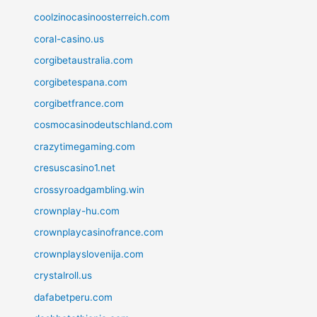
coolzinocasinoosterreich.com
coral-casino.us
corgibetaustralia.com
corgibetespana.com
corgibetfrance.com
cosmocasinodeutschland.com
crazytimegaming.com
cresuscasino1.net
crossyroadgambling.win
crownplay-hu.com
crownplaycasinofrance.com
crownplayslovenija.com
crystalroll.us
dafabetperu.com