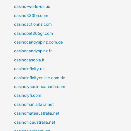
casino-world-us.us
casino333be.com
casinoactionnz.com
casinobet365gr.com
casinocandyspinz.com.de
casinocandyspinz.fr
casinocasoola.it
casinoinfinity.us
casinoinfinityonline.com.de
casinolycasinocanada.com
casinolyfi.com
casinomaniaitalia.net
casinomateaustralia.net
casinonicaustralia.net