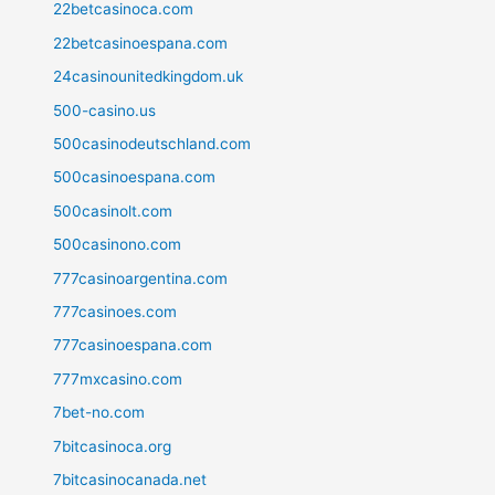
22betcasinoca.com
22betcasinoespana.com
24casinounitedkingdom.uk
500-casino.us
500casinodeutschland.com
500casinoespana.com
500casinolt.com
500casinono.com
777casinoargentina.com
777casinoes.com
777casinoespana.com
777mxcasino.com
7bet-no.com
7bitcasinoca.org
7bitcasinocanada.net