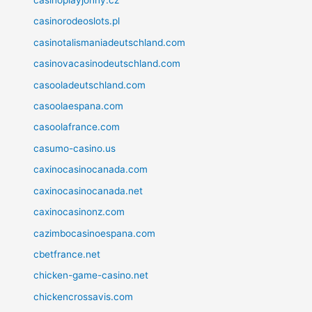
casinoplayjonny.cz
casinorodeoslots.pl
casinotalismaniadeutschland.com
casinovacasinodeutschland.com
casooladeutschland.com
casoolaespana.com
casoolafrance.com
casumo-casino.us
caxinocasinocanada.com
caxinocasinocanada.net
caxinocasinonz.com
cazimbocasinoespana.com
cbetfrance.net
chicken-game-casino.net
chickencrossavis.com