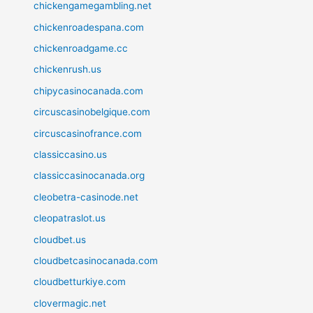
chickengamegambling.net
chickenroadespana.com
chickenroadgame.cc
chickenrush.us
chipycasinocanada.com
circuscasinobelgique.com
circuscasinofrance.com
classiccasino.us
classiccasinocanada.org
cleobetra-casinode.net
cleopatraslot.us
cloudbet.us
cloudbetcasinocanada.com
cloudbetturkiye.com
clovermagic.net