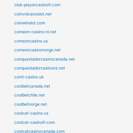
club-playercasinofr.com
coinvolcanoslot.net
coinwinslot.com
comeon-casino-nl.net
comeoncasino.us
comeoncasinonorge.net
conquestadorcasinocanada.net
conquestadorcasinonz.net
conti-casino.uk
coolbetcanada.net
coolbetchile.net
coolbetnorge.net
coolcat-casino.us
coolcat-casinofr.com
coolcatcasinocanada.com