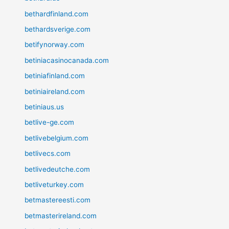
bethardfinland.com
bethardsverige.com
betifynorway.com
betiniacasinocanada.com
betiniafinland.com
betiniaireland.com
betiniaus.us
betlive-ge.com
betlivebelgium.com
betlivecs.com
betlivedeutche.com
betliveturkey.com
betmastereesti.com
betmasterireland.com