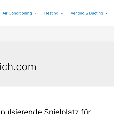
Air Conditioning
Heating
Venting & Ducting
ich.com
ulsierende Spielplatz für