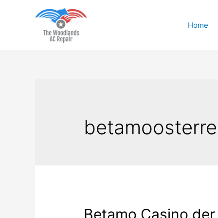
Home
betamoosterre
Betamo Casino der p