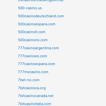
500-casino.us
500casinodeutschland.com
500casinoespana.com
500casinolt.com
500casinono.com
777casinoargentina.com
777casinoes.com
777casinoespana.com
777mxcasino.com
7bet-no.com
7bitcasinoca.org
7bitcasinocanada.net
7bitcasinoitalia.com