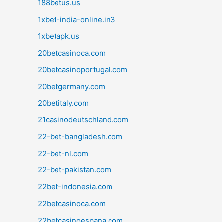
188betus.us
1xbet-india-online.in3
1xbetapk.us
20betcasinoca.com
20betcasinoportugal.com
20betgermany.com
20betitaly.com
21casinodeutschland.com
22-bet-bangladesh.com
22-bet-nl.com
22-bet-pakistan.com
22bet-indonesia.com
22betcasinoca.com
22betcasinoespana.com