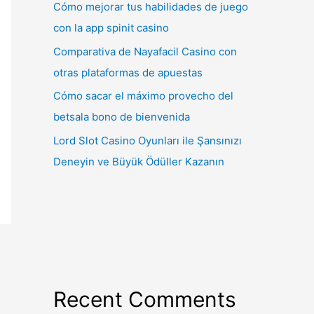
Cómo mejorar tus habilidades de juego
con la app spinit casino
Comparativa de Nayafacil Casino con
otras plataformas de apuestas
Cómo sacar el máximo provecho del
betsala bono de bienvenida
Lord Slot Casino Oyunları ile Şansınızı
Deneyin ve Büyük Ödüller Kazanın
Recent Comments