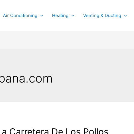
Air Conditioning
Heating
Venting & Ducting
spana.com
La Carretera De Los Pollos