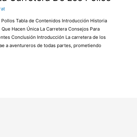
rat
 Pollos Tabla de Contenidos Introducción Historia
s Que Hacen Única La Carretera Consejos Para
ntes Conclusión Introducción La carretera de los
rae a aventureros de todas partes, prometiendo