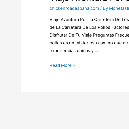
chickenroadespana.com
/ By
Monetast
Viaje Aventura Por La Carretera De Los
de La Carretera De Los Pollos Factore
Disfrutar De Tu Viaje Preguntas Frecue
pollos es un misterioso camino que at
experiencias únicas y …
Viaje
Read More »
Aventura
Por
La
Carretera
De
Los
Pollos