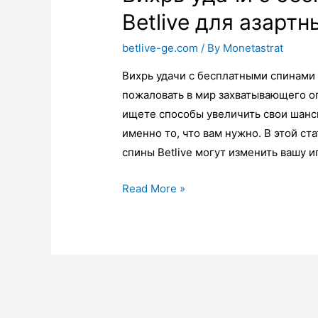
Betlive для азарт
betlive-ge.com
/ By
Monetastrat
Вихрь удачи с бесплатными спинами 
пожаловать в мир захватывающего оп
ищете способы увеличить свои шансы
именно то, что вам нужно. В этой с
спины Betlive могут изменить вашу 
Вихрь
Read More »
удачи
с
бесплатными
спинами
Betlive
для