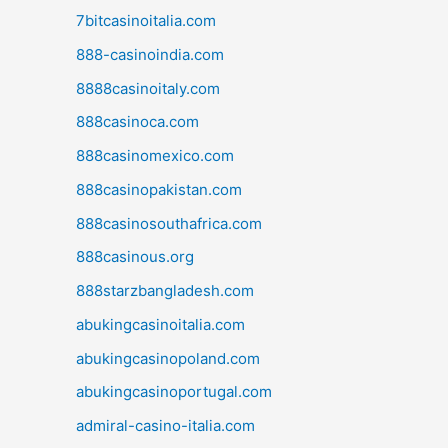
7bitcasinoitalia.com
888-casinoindia.com
8888casinoitaly.com
888casinoca.com
888casinomexico.com
888casinopakistan.com
888casinosouthafrica.com
888casinous.org
888starzbangladesh.com
abukingcasinoitalia.com
abukingcasinopoland.com
abukingcasinoportugal.com
admiral-casino-italia.com