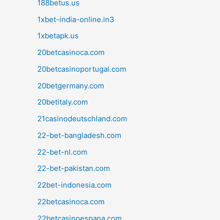
188betus.us
1xbet-india-online.in3
1xbetapk.us
20betcasinoca.com
20betcasinoportugal.com
20betgermany.com
20betitaly.com
21casinodeutschland.com
22-bet-bangladesh.com
22-bet-nl.com
22-bet-pakistan.com
22bet-indonesia.com
22betcasinoca.com
22betcasinoespana.com