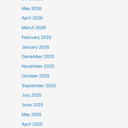
May 2026
April 2026
March 2026
February 2026
January 2026
December 2025
November 2025
October 2025
September 2025
July 2025
June 2025
May 2025
April 2025