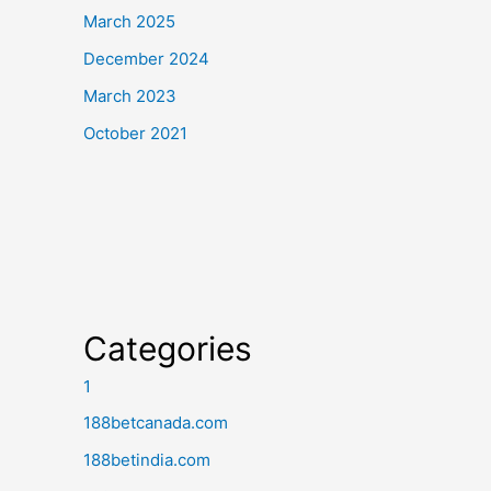
March 2025
December 2024
March 2023
October 2021
Categories
1
188betcanada.com
188betindia.com