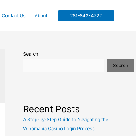
Contact Us
About
281-843-4722
Search
Search
Recent Posts
A Step-by-Step Guide to Navigating the
Winomania Casino Login Process