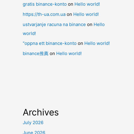
gratis binance-konto
on
Hello world!
https://th-ua.com.ua
on
Hello world!
ustvarjanje racuna na binance
on
Hello
world!
"oppna ett binance-konto
on
Hello world!
binance推薦
on
Hello world!
Archives
July 2026
June 2026