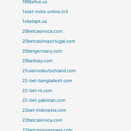
188betus.us
1xbet-india-online.in3
1xbetapk.us
20betcasinoca.com
20betcasinoportugal.com
20betgermany.com
20betitaly.com
21casinodeutschland.com
22-bet-bangladesh.com
22-bet-nl.com
22-bet-pakistan.com
22bet-indonesia.com
22betcasinoca.com
22betcasinoespana.com