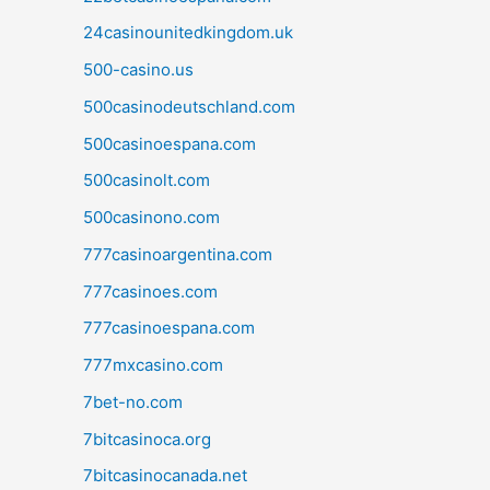
24casinounitedkingdom.uk
500-casino.us
500casinodeutschland.com
500casinoespana.com
500casinolt.com
500casinono.com
777casinoargentina.com
777casinoes.com
777casinoespana.com
777mxcasino.com
7bet-no.com
7bitcasinoca.org
7bitcasinocanada.net