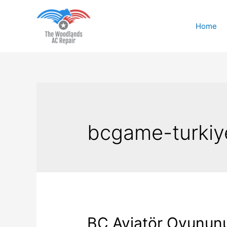
Home
bcgame-turki
BC Aviatör Oyununu