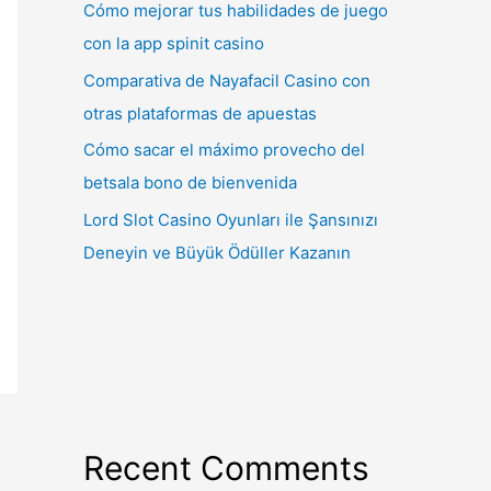
Cómo mejorar tus habilidades de juego
con la app spinit casino
Comparativa de Nayafacil Casino con
otras plataformas de apuestas
Cómo sacar el máximo provecho del
betsala bono de bienvenida
Lord Slot Casino Oyunları ile Şansınızı
Deneyin ve Büyük Ödüller Kazanın
Recent Comments