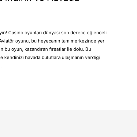
yın! Casino oyunları dünyası son derece eğlenceli
BC Aviatör oyunu, bu heyecanın tam merkezinde yer
en bu oyun, kazandıran fırsatlar ile dolu. Bu
e kendinizi havada bulutlara ulaşmanın verdiği
…