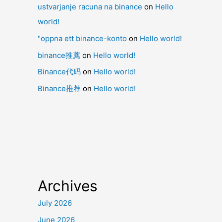
ustvarjanje racuna na binance
on
Hello
world!
"oppna ett binance-konto
on
Hello world!
binance推薦
on
Hello world!
Binance代码
on
Hello world!
Binance推荐
on
Hello world!
Archives
July 2026
June 2026