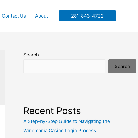
Contact Us
About
281-843-4722
Search
Search
Recent Posts
A Step-by-Step Guide to Navigating the
Winomania Casino Login Process