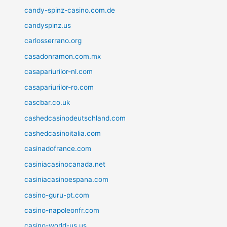
candy-spinz-casino.com.de
candyspinz.us
carlosserrano.org
casadonramon.com.mx
casapariurilor-nl.com
casapariurilor-ro.com
cascbar.co.uk
cashedcasinodeutschland.com
cashedcasinoitalia.com
casinadofrance.com
casiniacasinocanada.net
casiniacasinoespana.com
casino-guru-pt.com
casino-napoleonfr.com
casino-world-us.us