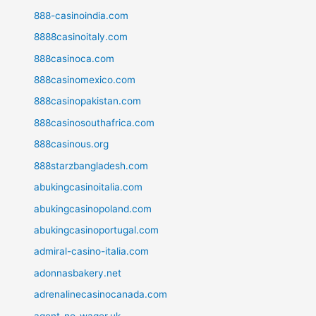
888-casinoindia.com
8888casinoitaly.com
888casinoca.com
888casinomexico.com
888casinopakistan.com
888casinosouthafrica.com
888casinous.org
888starzbangladesh.com
abukingcasinoitalia.com
abukingcasinopoland.com
abukingcasinoportugal.com
admiral-casino-italia.com
adonnasbakery.net
adrenalinecasinocanada.com
agent-no-wager.uk