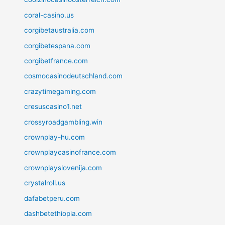
coral-casino.us
corgibetaustralia.com
corgibetespana.com
corgibetfrance.com
cosmocasinodeutschland.com
crazytimegaming.com
cresuscasino1.net
crossyroadgambling.win
crownplay-hu.com
crownplaycasinofrance.com
crownplayslovenija.com
crystalroll.us
dafabetperu.com
dashbetethiopia.com