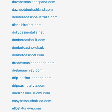
daznbetcasinoespana.com
daznbetdeutschland.com
denderacasinoaustralia.com
dieselbirdfest.com
dollycasinoitalia.net
donbetcasino-it.com
donbetcasino-uk.uk
donbetcasinofr.com
dreamscasinocanada.com
drelanaashley.com
drip-casino-canada.com
dripcasinolatvia.com
duelzcasino-suomi.com
easybetsouthafrica.com
efbet-turkiye.com