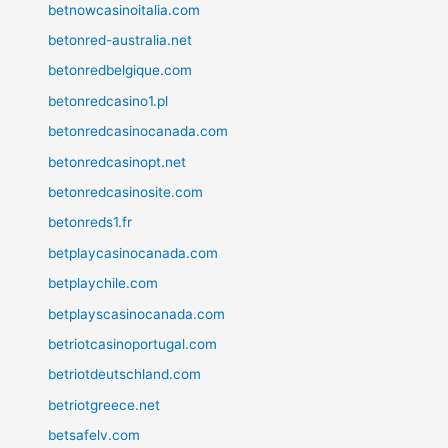
betnowcasinoitalia.com
betonred-australia.net
betonredbelgique.com
betonredcasino1.pl
betonredcasinocanada.com
betonredcasinopt.net
betonredcasinosite.com
betonreds1.fr
betplaycasinocanada.com
betplaychile.com
betplayscasinocanada.com
betriotcasinoportugal.com
betriotdeutschland.com
betriotgreece.net
betsafelv.com