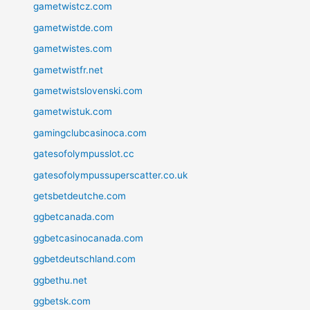
gametwistcz.com
gametwistde.com
gametwistes.com
gametwistfr.net
gametwistslovenski.com
gametwistuk.com
gamingclubcasinoca.com
gatesofolympusslot.cc
gatesofolympussuperscatter.co.uk
getsbetdeutche.com
ggbetcanada.com
ggbetcasinocanada.com
ggbetdeutschland.com
ggbethu.net
ggbetsk.com