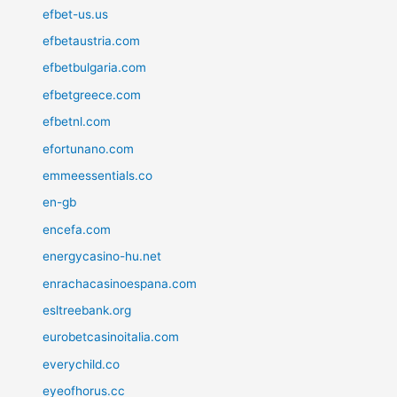
efbet-us.us
efbetaustria.com
efbetbulgaria.com
efbetgreece.com
efbetnl.com
efortunano.com
emmeessentials.co
en-gb
encefa.com
energycasino-hu.net
enrachacasinoespana.com
esltreebank.org
eurobetcasinoitalia.com
everychild.co
eyeofhorus.cc