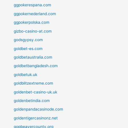
ggpokerespana.com
ggpokernederland.com
ggpokerpolska.com
gizbo-casino-at.com
godsgypsy.com
goldbet-es.com
goldbetaustralia.com
goldbetbangladesh.com
goldbetuk.uk
goldblitzextreme.com
goldenbet-casino-uk.uk
goldenbetindia.com
goldenpandacasinode.com
goldentigercasinonz.net
gopbeavercounty.org