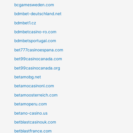
bcgamesweden.com
bdmbet-deutschland.net
bdmbet1.cz
bdmbetcasino-ro.com
bdmbetsportugal.com
bet777casinoespana.com
bet99casinocanada.com
bet99casinocanada.org
betamobg.net
betamocasinonl.com
betamoosterreich.com
betamoperu.com
betano-casino.us
betblastcasinouk.com
betblastfrance.com