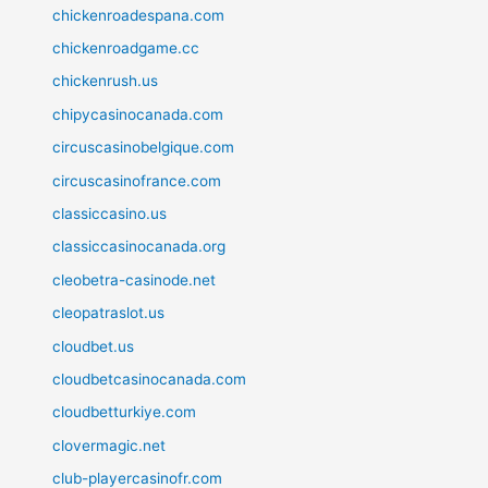
chickenroadespana.com
chickenroadgame.cc
chickenrush.us
chipycasinocanada.com
circuscasinobelgique.com
circuscasinofrance.com
classiccasino.us
classiccasinocanada.org
cleobetra-casinode.net
cleopatraslot.us
cloudbet.us
cloudbetcasinocanada.com
cloudbetturkiye.com
clovermagic.net
club-playercasinofr.com