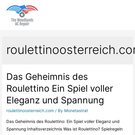
Main
Men
roulettinoosterreich.c
Das Geheimnis des
Roulettino Ein Spiel voller
Eleganz und Spannung
roulettinoosterreich.com
/ By
Monetastrat
Das Geheimnis des Roulettino: Ein Spiel voller Eleganz und
Spannung Inhaltsverzeichnis Was ist Roulettino? Spielregeln