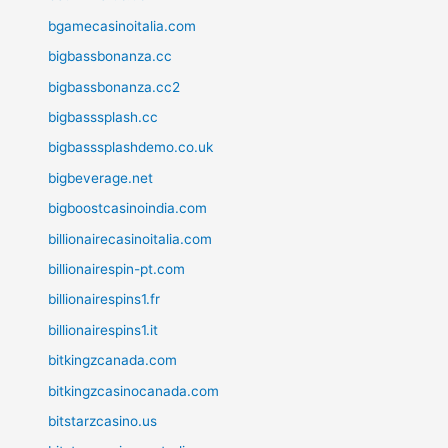
bgamecasinoitalia.com
bigbassbonanza.cc
bigbassbonanza.cc2
bigbasssplash.cc
bigbasssplashdemo.co.uk
bigbeverage.net
bigboostcasinoindia.com
billionairecasinoitalia.com
billionairespin-pt.com
billionairespins1.fr
billionairespins1.it
bitkingzcanada.com
bitkingzcasinocanada.com
bitstarzcasino.us