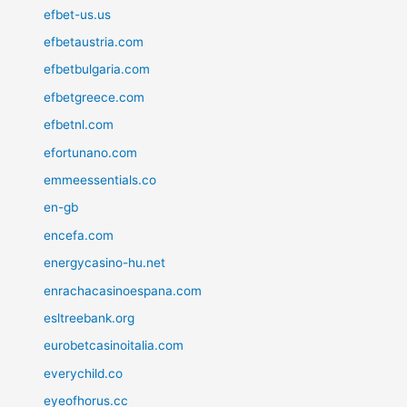
efbet-us.us
efbetaustria.com
efbetbulgaria.com
efbetgreece.com
efbetnl.com
efortunano.com
emmeessentials.co
en-gb
encefa.com
energycasino-hu.net
enrachacasinoespana.com
esltreebank.org
eurobetcasinoitalia.com
everychild.co
eyeofhorus.cc