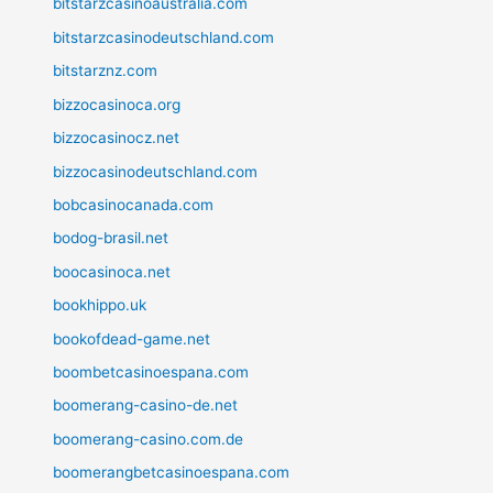
bitstarzcasinoaustralia.com
bitstarzcasinodeutschland.com
bitstarznz.com
bizzocasinoca.org
bizzocasinocz.net
bizzocasinodeutschland.com
bobcasinocanada.com
bodog-brasil.net
boocasinoca.net
bookhippo.uk
bookofdead-game.net
boombetcasinoespana.com
boomerang-casino-de.net
boomerang-casino.com.de
boomerangbetcasinoespana.com