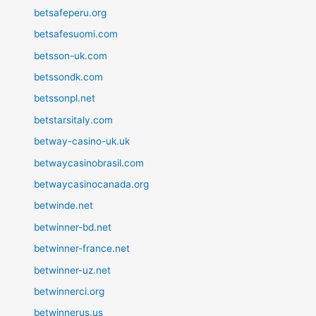
betsafeperu.org
betsafesuomi.com
betsson-uk.com
betssondk.com
betssonpl.net
betstarsitaly.com
betway-casino-uk.uk
betwaycasinobrasil.com
betwaycasinocanada.org
betwinde.net
betwinner-bd.net
betwinner-france.net
betwinner-uz.net
betwinnerci.org
betwinnerus.us