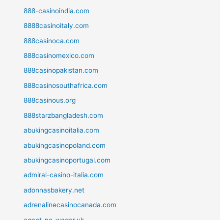
888-casinoindia.com
8888casinoitaly.com
888casinoca.com
888casinomexico.com
888casinopakistan.com
888casinosouthafrica.com
888casinous.org
888starzbangladesh.com
abukingcasinoitalia.com
abukingcasinopoland.com
abukingcasinoportugal.com
admiral-casino-italia.com
adonnasbakery.net
adrenalinecasinocanada.com
agent-no-wager.uk