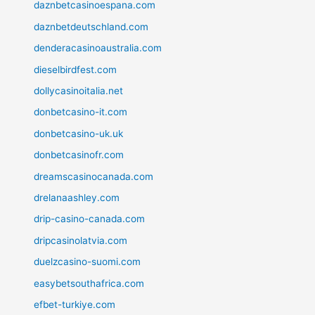
daznbetcasinoespana.com
daznbetdeutschland.com
denderacasinoaustralia.com
dieselbirdfest.com
dollycasinoitalia.net
donbetcasino-it.com
donbetcasino-uk.uk
donbetcasinofr.com
dreamscasinocanada.com
drelanaashley.com
drip-casino-canada.com
dripcasinolatvia.com
duelzcasino-suomi.com
easybetsouthafrica.com
efbet-turkiye.com