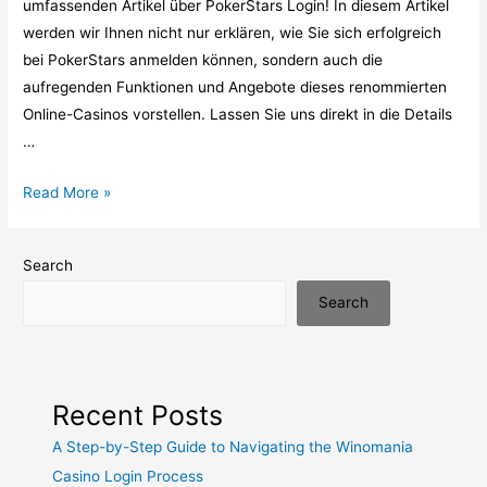
umfassenden Artikel über PokerStars Login! In diesem Artikel
werden wir Ihnen nicht nur erklären, wie Sie sich erfolgreich
bei PokerStars anmelden können, sondern auch die
aufregenden Funktionen und Angebote dieses renommierten
Online-Casinos vorstellen. Lassen Sie uns direkt in die Details
…
PokerStars
Read More »
Anmeldeseite
So
Search
gelangen
Sie
Search
sicher
zu
Ihrem
Recent Posts
Konto
A Step-by-Step Guide to Navigating the Winomania
Casino Login Process