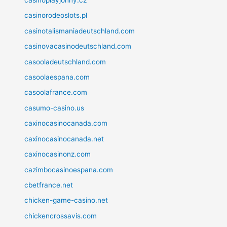
casinoplayjonny.cz
casinorodeoslots.pl
casinotalismaniadeutschland.com
casinovacasinodeutschland.com
casooladeutschland.com
casoolaespana.com
casoolafrance.com
casumo-casino.us
caxinocasinocanada.com
caxinocasinocanada.net
caxinocasinonz.com
cazimbocasinoespana.com
cbetfrance.net
chicken-game-casino.net
chickencrossavis.com