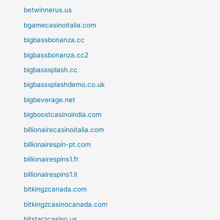
betwinnerus.us
bgamecasinoitalia.com
bigbassbonanza.cc
bigbassbonanza.cc2
bigbasssplash.cc
bigbasssplashdemo.co.uk
bigbeverage.net
bigboostcasinoindia.com
billionairecasinoitalia.com
billionairespin-pt.com
billionairespins1.fr
billionairespins1.it
bitkingzcanada.com
bitkingzcasinocanada.com
bitstarzcasino.us