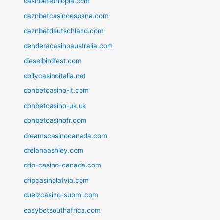
dashbetethiopia.com
daznbetcasinoespana.com
daznbetdeutschland.com
denderacasinoaustralia.com
dieselbirdfest.com
dollycasinoitalia.net
donbetcasino-it.com
donbetcasino-uk.uk
donbetcasinofr.com
dreamscasinocanada.com
drelanaashley.com
drip-casino-canada.com
dripcasinolatvia.com
duelzcasino-suomi.com
easybetsouthafrica.com