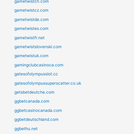
gametwistch.com
gametwistcz.com
gametwistde.com
gametwistes.com
gametwistfr.net
gametwistslovenski.com
gametwistuk.com
gamingclubcasinoca.com
gatesofolympusslot.cc
gatesofolympussuperscatter.co.uk
getsbetdeutche.com
ggbetcanada.com
ggbetcasinocanada.com
ggbetdeutschland.com
ggbethu.net