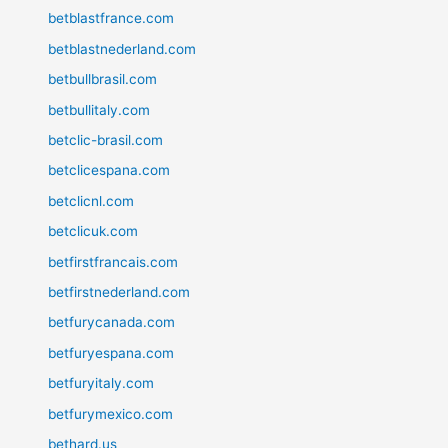
betblastfrance.com
betblastnederland.com
betbullbrasil.com
betbullitaly.com
betclic-brasil.com
betclicespana.com
betclicnl.com
betclicuk.com
betfirstfrancais.com
betfirstnederland.com
betfurycanada.com
betfuryespana.com
betfuryitaly.com
betfurymexico.com
bethard.us