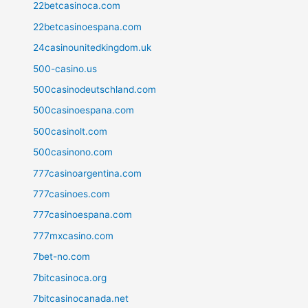
22betcasinoca.com
22betcasinoespana.com
24casinounitedkingdom.uk
500-casino.us
500casinodeutschland.com
500casinoespana.com
500casinolt.com
500casinono.com
777casinoargentina.com
777casinoes.com
777casinoespana.com
777mxcasino.com
7bet-no.com
7bitcasinoca.org
7bitcasinocanada.net