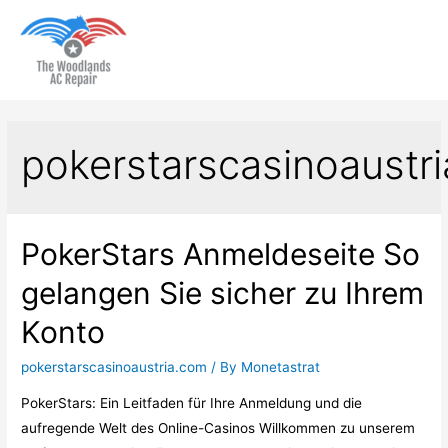
Main
Men
pokerstarscasinoaustr
PokerStars Anmeldeseite So
gelangen Sie sicher zu Ihrem
Konto
pokerstarscasinoaustria.com
/ By
Monetastrat
PokerStars: Ein Leitfaden für Ihre Anmeldung und die
aufregende Welt des Online-Casinos Willkommen zu unserem