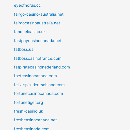
eyeofhorus.cc
fairgo-casino-australia.net
fairgocasinoaustralia.net
fanduelcasino.uk
fastpaycasinocanada.net
fatboss.us
fatbosscasinofrance.com
fatpiratecasinonederland.com
fbetcasinocanada.com
felix-spin-deutschland.com
fortunecasinocanada.com
fortunetiger.org
fresh-casino.uk
freshcasinocanada.net
freshcasinode.com