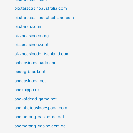
bitstarzcasinoaustralia.com
bitstarzcasinodeutschland.com
bitstarznz.com
bizzocasinoca.org
bizzocasinocz.net
bizzocasinodeutschland.com
bobcasinocanada.com
bodog-brasil.net
boocasinoca.net
bookhippo.uk
bookofdead-game.net
boombetcasinoespana.com
boomerang-casino-de.net
boomerang-casino.com.de