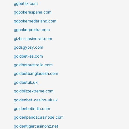
ggbetsk.com
ggpokerespana.com
ggpokernederland.com
ggpokerpolska.com
gizbo-casino-at.com
godsgypsy.com
goldbet-es.com
goldbetaustralia.com
goldbetbangladesh.com
goldbetuk.uk
goldblitzextreme.com
goldenbet-casino-uk.uk
goldenbetindia.com
goldenpandacasinode.com
goldentigercasinonz.net