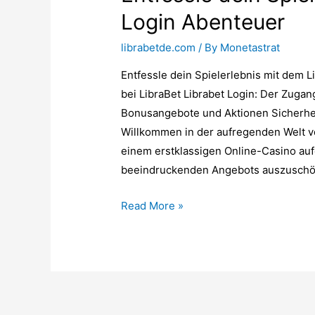
Login Abenteuer
librabetde.com
/ By
Monetastrat
Entfessle dein Spielerlebnis mit dem 
bei LibraBet Librabet Login: Der Zuga
Bonusangebote und Aktionen Sicherhe
Willkommen in der aufregenden Welt v
einem erstklassigen Online-Casino aufe
beeindruckenden Angebots auszuschö
Entfessle
Read More »
dein
Spielerlebnis
mit
dem
Librabet