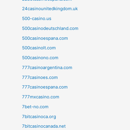
24casinounitedkingdom.uk
500-casino.us
500casinodeutschland.com
500casinoespana.com
500casinolt.com
500casinono.com
777casinoargentina.com
777casinoes.com
777casinoespana.com
777mxcasino.com
7bet-no.com
7bitcasinoca.org
7bitcasinocanada.net