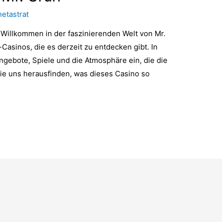
etastrat
 Willkommen in der faszinierenden Welt von Mr.
asinos, die es derzeit zu entdecken gibt. In
Angebote, Spiele und die Atmosphäre ein, die die
Sie uns herausfinden, was dieses Casino so