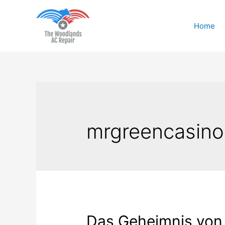
Home
mrgreencasino
Das Geheimnis von