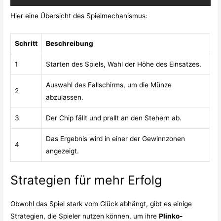
Hier eine Übersicht des Spielmechanismus:
Schritt
Beschreibung
1
Starten des Spiels, Wahl der Höhe des Einsatzes.
Auswahl des Fallschirms, um die Münze
2
abzulassen.
3
Der Chip fällt und prallt an den Stehern ab.
Das Ergebnis wird in einer der Gewinnzonen
4
angezeigt.
Strategien für mehr Erfolg
Obwohl das Spiel stark vom Glück abhängt, gibt es einige
Strategien, die Spieler nutzen können, um ihre
Plinko-