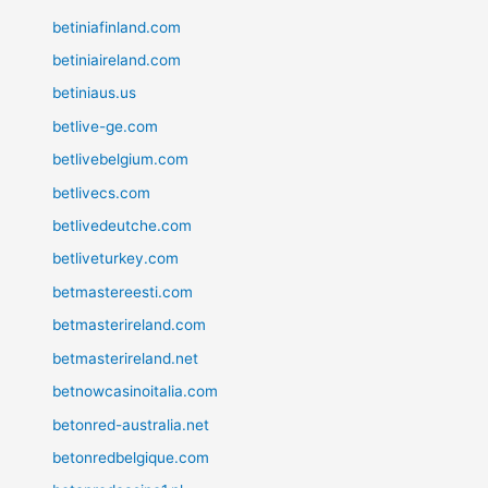
betiniafinland.com
betiniaireland.com
betiniaus.us
betlive-ge.com
betlivebelgium.com
betlivecs.com
betlivedeutche.com
betliveturkey.com
betmastereesti.com
betmasterireland.com
betmasterireland.net
betnowcasinoitalia.com
betonred-australia.net
betonredbelgique.com