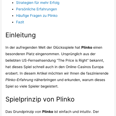
Strategien für mehr Erfolg
Persönliche Erfahrungen
Häufige Fragen zu Plinko
Fazit
Einleitung
In der aufregenden Welt der Glücksspiele hat
Plinko
einen
besonderen Platz eingenommen. Ursprünglich aus der
beliebten US-Fernsehsendung “The Price is Right” bekannt,
hat dieses Spiel schnell auch in den Online-Casinos Europa
erobert. In diesem Artikel möchten wir Ihnen die faszinierende
Plinko-Erfahrung
näherbringen und erkunden, warum dieses
Spiel so viele Spieler begeistert.
Spielprinzip von Plinko
Das Grundprinzip von
Plinko
ist einfach und intuitiv. Der