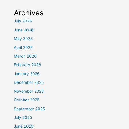
Archives
July 2026
June 2026
May 2026
April 2026
March 2026
February 2026
January 2026
December 2025
November 2025
October 2025
September 2025
July 2025
June 2025