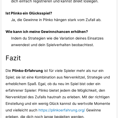
dich einfach registrieren und kannst direkt loslegen.
Ist Plinko ein Glücksspiel?
Ja, die Gewinne in Plinko hängen stark vom Zufall ab.
Wie kann ich meine Gewinnchancen erhöhen?
Indem du Strategien wie die Variation deines Einsatzes
anwendest und dein Spielverhalten beobachtest.
Fazit
Die
Plinko-Erfahrung
ist für viele Spieler mehr als nur ein
Spiel; sie ist eine Kombination aus Nervenkitzel, Strategie und
erheblichem Spaß. Egal, ob du neu im Spiel bist oder ein
erfahrener Spieler: Plinko bietet jedem die Möglichkeit, den
Nervenkitzel des Zufalls hautnah zu erleben. Mit der richtigen
Einstellung und ein wenig Glück kannst du wertvolle Momente
und vielleicht auch
https://plinkoerfahrung.org/
Gewinne
erleben, die dich noch lange begleiten werden.