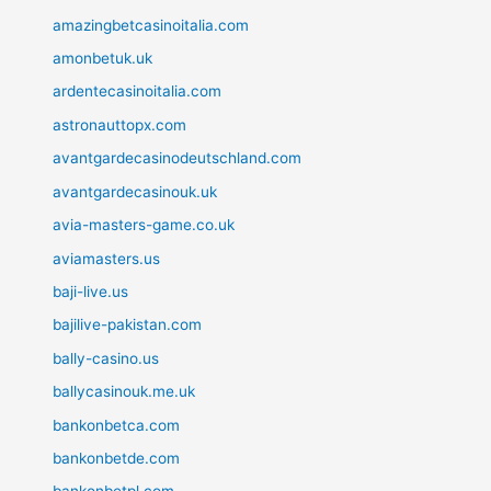
amazingbetcasinoitalia.com
amonbetuk.uk
ardentecasinoitalia.com
astronauttopx.com
avantgardecasinodeutschland.com
avantgardecasinouk.uk
avia-masters-game.co.uk
aviamasters.us
baji-live.us
bajilive-pakistan.com
bally-casino.us
ballycasinouk.me.uk
bankonbetca.com
bankonbetde.com