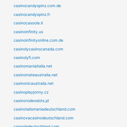
casinocandyspinz.com.de
casinocandyspinz.fr
casinocasoola.it
casinoinfinity.us
casinoinfinityonline.com.de
casinolycasinocanada.com
casinolyfi.com
casinomaniaitalia.net
casinomateaustralia.net
casinonicaustralia.net
casinoplayjonny.cz
casinorodeoslots.pl
casinotalismaniadeutschland.com
casinovacasinodeutschland.com
casooladeutschland.com