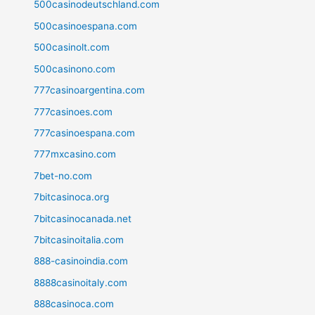
500casinodeutschland.com
500casinoespana.com
500casinolt.com
500casinono.com
777casinoargentina.com
777casinoes.com
777casinoespana.com
777mxcasino.com
7bet-no.com
7bitcasinoca.org
7bitcasinocanada.net
7bitcasinoitalia.com
888-casinoindia.com
8888casinoitaly.com
888casinoca.com