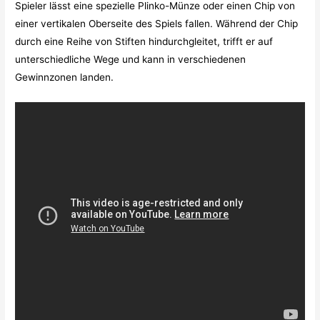
Spieler lässt eine spezielle Plinko-Münze oder einen Chip von
einer vertikalen Oberseite des Spiels fallen. Während der Chip
durch eine Reihe von Stiften hindurchgleitet, trifft er auf
unterschiedliche Wege und kann in verschiedenen
Gewinnzonen landen.