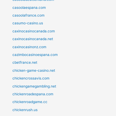
casoolaespana.com
casoolafrance.com
casumo-casino.us
caxinocasinocanada.com
caxinocasinocanada.net
caxinocasinonz.com
cazimbocasinoespana.com
cbetfrance.net
chicken-game-casino.net
chickencrossavis.com
chickengamegambling.net
chickenroadespana.com
chickenroadgame.cc
chickenrush.us