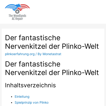
Main
Men
Der fantastische
Nervenkitzel der Plinko-Welt
plinkoerfahrung.org
/ By
Monetastrat
Der fantastische
Nervenkitzel der Plinko-Welt
Inhaltsverzeichnis
Einleitung
Spielprinzip von Plinko