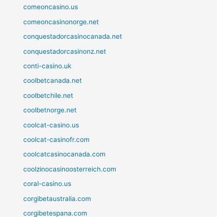
comeoncasino.us
comeoncasinonorge.net
conquestadorcasinocanada.net
conquestadorcasinonz.net
conti-casino.uk
coolbetcanada.net
coolbetchile.net
coolbetnorge.net
coolcat-casino.us
coolcat-casinofr.com
coolcatcasinocanada.com
coolzinocasinoosterreich.com
coral-casino.us
corgibetaustralia.com
corgibetespana.com