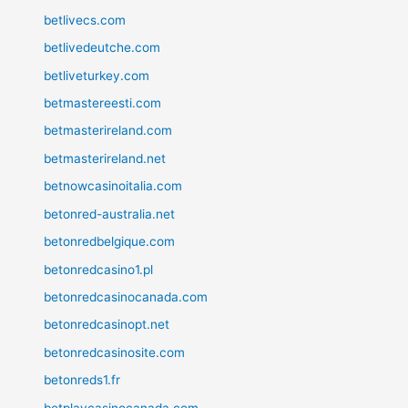
betlivecs.com
betlivedeutche.com
betliveturkey.com
betmastereesti.com
betmasterireland.com
betmasterireland.net
betnowcasinoitalia.com
betonred-australia.net
betonredbelgique.com
betonredcasino1.pl
betonredcasinocanada.com
betonredcasinopt.net
betonredcasinosite.com
betonreds1.fr
betplaycasinocanada.com