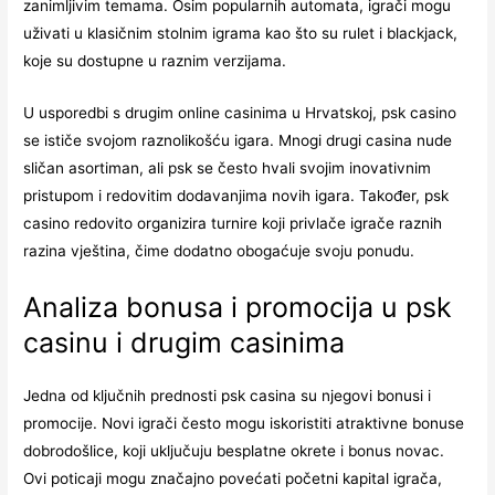
zanimljivim temama. Osim popularnih automata, igrači mogu
uživati u klasičnim stolnim igrama kao što su rulet i blackjack,
koje su dostupne u raznim verzijama.
U usporedbi s drugim online casinima u Hrvatskoj, psk casino
se ističe svojom raznolikošću igara. Mnogi drugi casina nude
sličan asortiman, ali psk se često hvali svojim inovativnim
pristupom i redovitim dodavanjima novih igara. Također, psk
casino redovito organizira turnire koji privlače igrače raznih
razina vještina, čime dodatno obogaćuje svoju ponudu.
Analiza bonusa i promocija u psk
casinu i drugim casinima
Jedna od ključnih prednosti psk casina su njegovi bonusi i
promocije. Novi igrači često mogu iskoristiti atraktivne bonuse
dobrodošlice, koji uključuju besplatne okrete i bonus novac.
Ovi poticaji mogu značajno povećati početni kapital igrača,