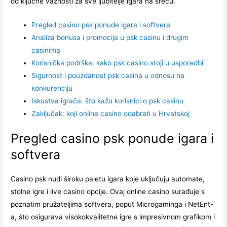
od ključne važnosti za sve ljubitelje igara na sreću.
Pregled casino psk ponude igara i softvera
Analiza bonusa i promocija u psk casinu i drugim
casinima
Korisnička podrška: kako psk casino stoji u usporedbi
Sigurnost i pouzdanost psk casina u odnosu na
konkurenciju
Iskustva igrača: što kažu korisnici o psk casinu
Zaključak: koji online casino odabrati u Hrvatskoj
Pregled casino psk ponude igara i
softvera
Casino psk nudi široku paletu igara koje uključuju automate,
stolne igre i live casino opcije. Ovaj online casino surađuje s
poznatim pružateljima softvera, poput Microgaminga i NetEnt-
a, što osigurava visokokvalitetne igre s impresivnom grafikom i