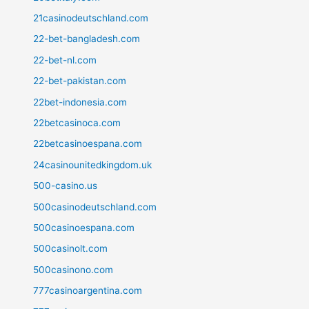
21casinodeutschland.com
22-bet-bangladesh.com
22-bet-nl.com
22-bet-pakistan.com
22bet-indonesia.com
22betcasinoca.com
22betcasinoespana.com
24casinounitedkingdom.uk
500-casino.us
500casinodeutschland.com
500casinoespana.com
500casinolt.com
500casinono.com
777casinoargentina.com