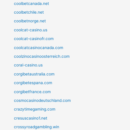
coolbetcanada.net
coolbetchile.net
coolbetnorge.net
coolcat-casino.us
coolcat-casinofr.com
coolcatcasinocanada.com
coolzinocasinoosterreich.com
coral-casino.us
corgibetaustralia.com
corgibetespana.com
corgibetfrance.com
cosmocasinodeutschland.com
crazytimegaming.com
cresuscasino1.net
crossyroadgambling.win