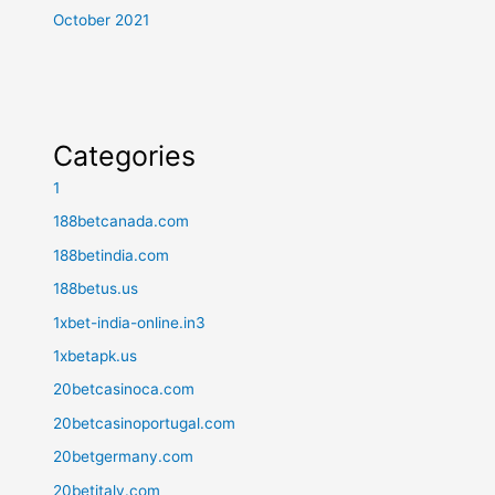
October 2021
Categories
1
188betcanada.com
188betindia.com
188betus.us
1xbet-india-online.in3
1xbetapk.us
20betcasinoca.com
20betcasinoportugal.com
20betgermany.com
20betitaly.com