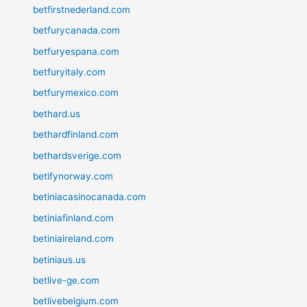
betfirstnederland.com
betfurycanada.com
betfuryespana.com
betfuryitaly.com
betfurymexico.com
bethard.us
bethardfinland.com
bethardsverige.com
betifynorway.com
betiniacasinocanada.com
betiniafinland.com
betiniaireland.com
betiniaus.us
betlive-ge.com
betlivebelgium.com