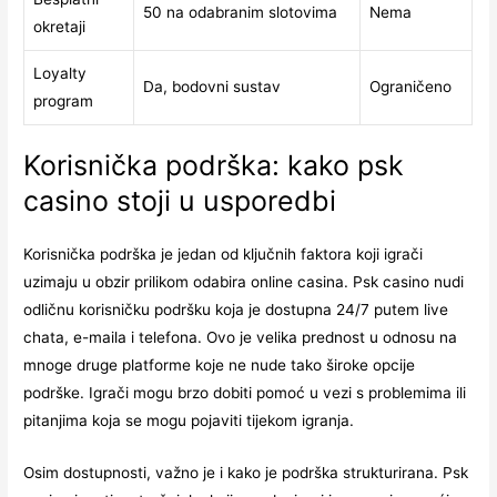
50 na odabranim slotovima
Nema
okretaji
Loyalty
Da, bodovni sustav
Ograničeno
program
Korisnička podrška: kako psk
casino stoji u usporedbi
Korisnička podrška je jedan od ključnih faktora koji igrači
uzimaju u obzir prilikom odabira online casina. Psk casino nudi
odličnu korisničku podršku koja je dostupna 24/7 putem live
chata, e-maila i telefona. Ovo je velika prednost u odnosu na
mnoge druge platforme koje ne nude tako široke opcije
podrške. Igrači mogu brzo dobiti pomoć u vezi s problemima ili
pitanjima koja se mogu pojaviti tijekom igranja.
Osim dostupnosti, važno je i kako je podrška strukturirana. Psk