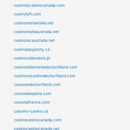
casinolycasinocanada.com
casinolyfi.com
casinomaniaitalia.net
casinomateaustralia.net
casinonicaustralia.net
casinoplayjonny.cz
casinorodeoslots.pl
casinotalismaniadeutschland.com
casinovacasinodeutschland.com
casooladeutschland.com
casoolaespana.com
casoolafrance.com
casumo-casino.us
caxinocasinocanada.com
caxinocasinocanada.net