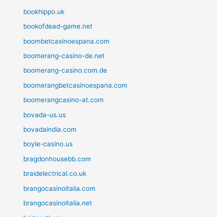
bookhippo.uk
bookofdead-game.net
boombetcasinoespana.com
boomerang-casino-de.net
boomerang-casino.com.de
boomerangbetcasinoespana.com
boomerangcasino-at.com
bovada-us.us
bovadaindia.com
boyle-casino.us
bragdonhousebb.com
braidelectrical.co.uk
brangocasinoitalia.com
brangocasinoitalia.net