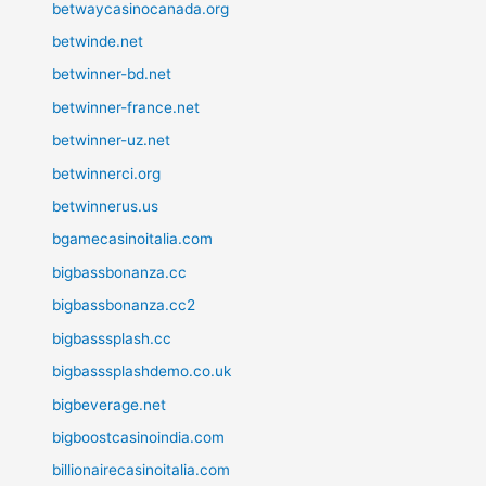
betwaycasinocanada.org
betwinde.net
betwinner-bd.net
betwinner-france.net
betwinner-uz.net
betwinnerci.org
betwinnerus.us
bgamecasinoitalia.com
bigbassbonanza.cc
bigbassbonanza.cc2
bigbasssplash.cc
bigbasssplashdemo.co.uk
bigbeverage.net
bigboostcasinoindia.com
billionairecasinoitalia.com