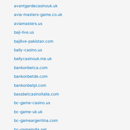
avantgardecasinouk.uk
avia-masters-game.co.uk
aviamasters.us
baji-live.us
bajilive-pakistan.com
bally-casino.us
ballycasinouk.me.uk
bankonbetca.com
bankonbetde.com
bankonbetpl.com
bassbetcasinoitalia.com
bc-game-casino.us
bc-game-uk.uk
bc-gameargentina.com
bc-gameindia.net