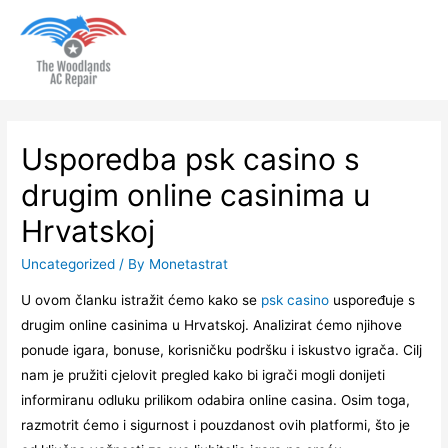
Main
Men
Usporedba psk casino s
drugim online casinima u
Hrvatskoj
Uncategorized
/ By
Monetastrat
U ovom članku istražit ćemo kako se
psk casino
uspoređuje s
drugim online casinima u Hrvatskoj. Analizirat ćemo njihove
ponude igara, bonuse, korisničku podršku i iskustvo igrača. Cilj
nam je pružiti cjelovit pregled kako bi igrači mogli donijeti
informiranu odluku prilikom odabira online casina. Osim toga,
razmotrit ćemo i sigurnost i pouzdanost ovih platformi, što je