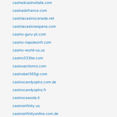
cashedcasinoitalia.com
casinadofrance.com
casiniacasinocanada.net
casiniacasinoespana.com
casino-guru-pt.com
casino-napoleonfr.com
casino-world-us.us
casino333be.com
casinoactionnz.com
casinobet365gr.com
casinocandyspinz.com.de
casinocandyspinz.fr
casinocasoola.it
casinoinfinity.us
casinoinfinityonline.com.de