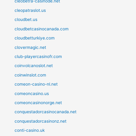
cleobetra-casinode.net
cleopatraslot.us
cloudbet.us
cloudbetcasinocanada.com
cloudbetturkiye.com
clovermagic.net
club-playercasinofr.com
coinvolcanoslot.net
coinwinslot.com
comeon-casino-nl.net
comeoncasino.us
comeoncasinonorge.net
conquestadorcasinocanada.net
conquestadorcasinonz.net
conti-casino.uk