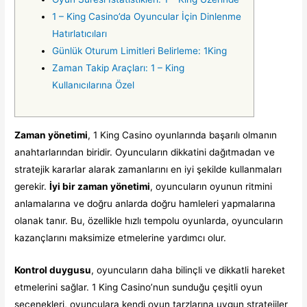
1 – King Casino’da Oyuncular İçin Dinlenme
Hatırlatıcıları
Günlük Oturum Limitleri Belirleme: 1King
Zaman Takip Araçları: 1 – King
Kullanıcılarına Özel
Zaman yönetimi
, 1 King Casino oyunlarında başarılı olmanın
anahtarlarından biridir. Oyuncuların dikkatini dağıtmadan ve
stratejik kararlar alarak zamanlarını en iyi şekilde kullanmaları
gerekir.
İyi bir zaman yönetimi
, oyuncuların oyunun ritmini
anlamalarına ve doğru anlarda doğru hamleleri yapmalarına
olanak tanır. Bu, özellikle hızlı tempolu oyunlarda, oyuncuların
kazançlarını maksimize etmelerine yardımcı olur.
Kontrol duygusu
, oyuncuların daha bilinçli ve dikkatli hareket
etmelerini sağlar. 1 King Casino’nun sunduğu çeşitli oyun
seçenekleri, oyunculara kendi oyun tarzlarına uygun stratejiler