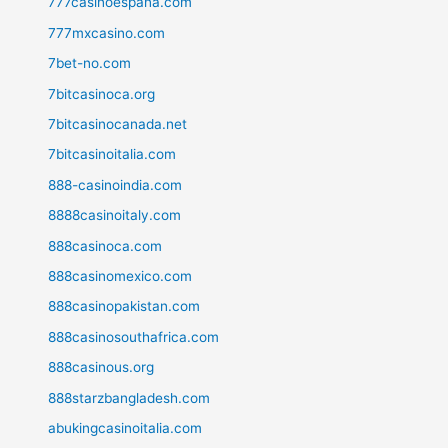
777casinoespana.com
777mxcasino.com
7bet-no.com
7bitcasinoca.org
7bitcasinocanada.net
7bitcasinoitalia.com
888-casinoindia.com
8888casinoitaly.com
888casinoca.com
888casinomexico.com
888casinopakistan.com
888casinosouthafrica.com
888casinous.org
888starzbangladesh.com
abukingcasinoitalia.com