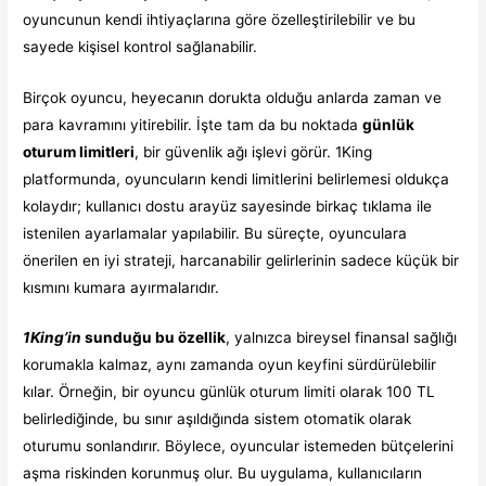
oyuncunun kendi ihtiyaçlarına göre özelleştirilebilir ve bu
sayede kişisel kontrol sağlanabilir.
Birçok oyuncu, heyecanın dorukta olduğu anlarda zaman ve
para kavramını yitirebilir. İşte tam da bu noktada
günlük
oturum limitleri
, bir güvenlik ağı işlevi görür. 1King
platformunda, oyuncuların kendi limitlerini belirlemesi oldukça
kolaydır; kullanıcı dostu arayüz sayesinde birkaç tıklama ile
istenilen ayarlamalar yapılabilir. Bu süreçte, oyunculara
önerilen en iyi strateji, harcanabilir gelirlerinin sadece küçük bir
kısmını kumara ayırmalarıdır.
1King’in
sunduğu bu özellik
, yalnızca bireysel finansal sağlığı
korumakla kalmaz, aynı zamanda oyun keyfini sürdürülebilir
kılar. Örneğin, bir oyuncu günlük oturum limiti olarak 100 TL
belirlediğinde, bu sınır aşıldığında sistem otomatik olarak
oturumu sonlandırır. Böylece, oyuncular istemeden bütçelerini
aşma riskinden korunmuş olur. Bu uygulama, kullanıcıların