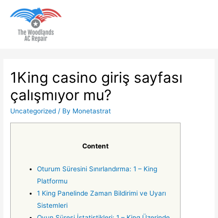
Main
Men
1King casino giriş sayfası
çalışmıyor mu?
Uncategorized
/ By
Monetastrat
Content
Oturum Süresini Sınırlandırma: 1 – King
Platformu
1 King Panelinde Zaman Bildirimi ve Uyarı
Sistemleri
Oyun Süresi İstatistikleri: 1 – King Üzerinde