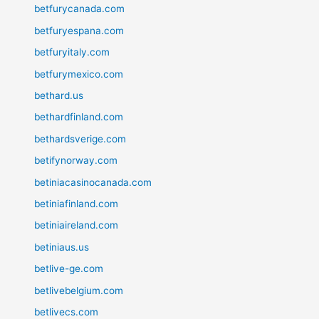
betfurycanada.com
betfuryespana.com
betfuryitaly.com
betfurymexico.com
bethard.us
bethardfinland.com
bethardsverige.com
betifynorway.com
betiniacasinocanada.com
betiniafinland.com
betiniaireland.com
betiniaus.us
betlive-ge.com
betlivebelgium.com
betlivecs.com