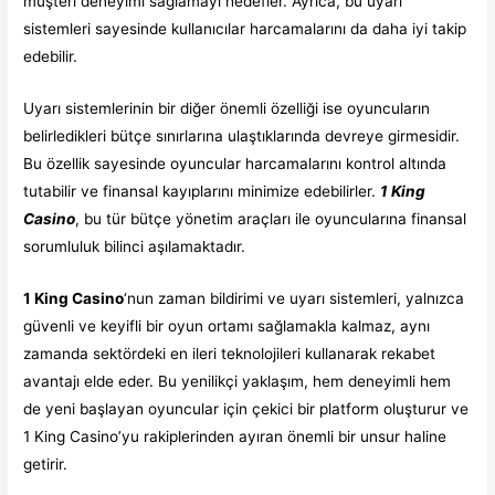
müşteri deneyimi sağlamayı hedefler. Ayrıca, bu uyarı
sistemleri sayesinde kullanıcılar harcamalarını da daha iyi takip
edebilir.
Uyarı sistemlerinin bir diğer önemli özelliği ise oyuncuların
belirledikleri bütçe sınırlarına ulaştıklarında devreye girmesidir.
Bu özellik sayesinde oyuncular harcamalarını kontrol altında
tutabilir ve finansal kayıplarını minimize edebilirler.
1 King
Casino
, bu tür bütçe yönetim araçları ile oyuncularına finansal
sorumluluk bilinci aşılamaktadır.
1 King Casino
‘nun zaman bildirimi ve uyarı sistemleri, yalnızca
güvenli ve keyifli bir oyun ortamı sağlamakla kalmaz, aynı
zamanda sektördeki en ileri teknolojileri kullanarak rekabet
avantajı elde eder. Bu yenilikçi yaklaşım, hem deneyimli hem
de yeni başlayan oyuncular için çekici bir platform oluşturur ve
1 King Casino’yu rakiplerinden ayıran önemli bir unsur haline
getirir.