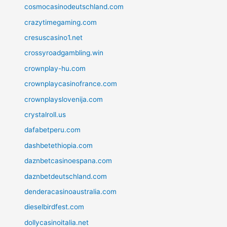
cosmocasinodeutschland.com
crazytimegaming.com
cresuscasino1.net
crossyroadgambling.win
crownplay-hu.com
crownplaycasinofrance.com
crownplayslovenija.com
crystalroll.us
dafabetperu.com
dashbetethiopia.com
daznbetcasinoespana.com
daznbetdeutschland.com
denderacasinoaustralia.com
dieselbirdfest.com
dollycasinoitalia.net