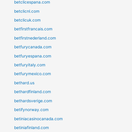
betclicespana.com
betclicnl.com
betclicuk.com
betfirstfrancais.com
betfirstnederland.com
betfurycanada.com
betfuryespana.com
betfuryitaly.com
betfurymexico.com
bethard.us
bethardfinland.com
bethardsverige.com
betifynorway.com
betiniacasinocanada.com
betiniafinland.com