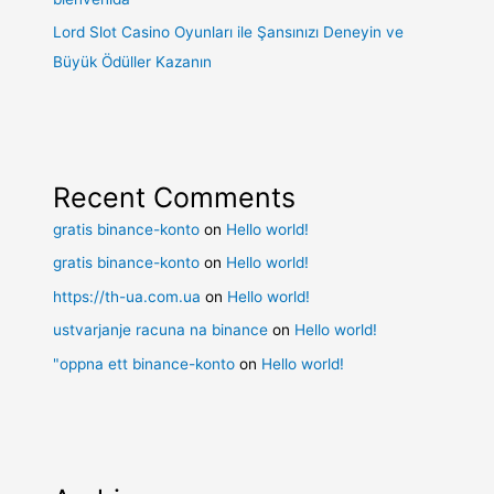
Lord Slot Casino Oyunları ile Şansınızı Deneyin ve
Büyük Ödüller Kazanın
Recent Comments
gratis binance-konto
on
Hello world!
gratis binance-konto
on
Hello world!
https://th-ua.com.ua
on
Hello world!
ustvarjanje racuna na binance
on
Hello world!
"oppna ett binance-konto
on
Hello world!