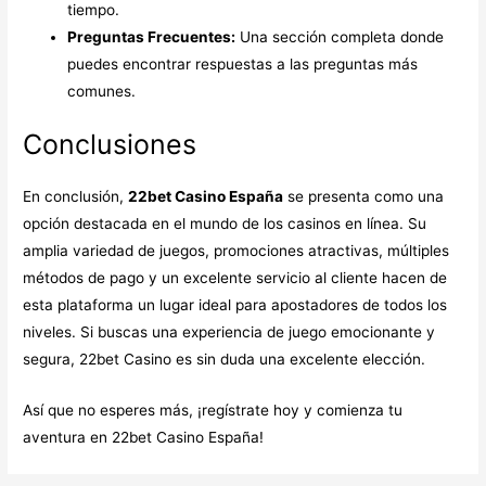
tiempo.
Preguntas Frecuentes:
Una sección completa donde
puedes encontrar respuestas a las preguntas más
comunes.
Conclusiones
En conclusión,
22bet Casino España
se presenta como una
opción destacada en el mundo de los casinos en línea. Su
amplia variedad de juegos, promociones atractivas, múltiples
métodos de pago y un excelente servicio al cliente hacen de
esta plataforma un lugar ideal para apostadores de todos los
niveles. Si buscas una experiencia de juego emocionante y
segura, 22bet Casino es sin duda una excelente elección.
Así que no esperes más, ¡regístrate hoy y comienza tu
aventura en 22bet Casino España!