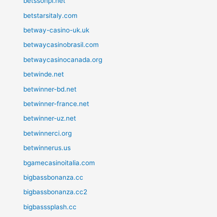
betssonpl.net
betstarsitaly.com
betway-casino-uk.uk
betwaycasinobrasil.com
betwaycasinocanada.org
betwinde.net
betwinner-bd.net
betwinner-france.net
betwinner-uz.net
betwinnerci.org
betwinnerus.us
bgamecasinoitalia.com
bigbassbonanza.cc
bigbassbonanza.cc2
bigbasssplash.cc