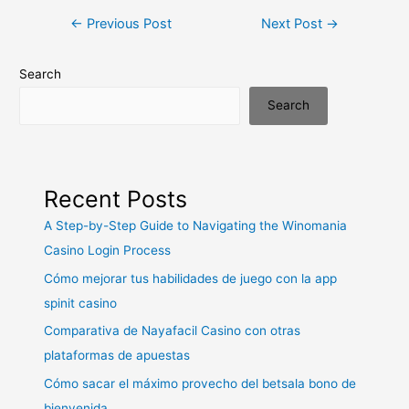
Post
←
Previous Post
Next Post
→
navigation
Search
Search
Recent Posts
A Step-by-Step Guide to Navigating the Winomania
Casino Login Process
Cómo mejorar tus habilidades de juego con la app
spinit casino
Comparativa de Nayafacil Casino con otras
plataformas de apuestas
Cómo sacar el máximo provecho del betsala bono de
bienvenida