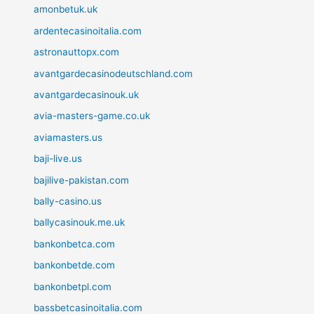
amonbetuk.uk
ardentecasinoitalia.com
astronauttopx.com
avantgardecasinodeutschland.com
avantgardecasinouk.uk
avia-masters-game.co.uk
aviamasters.us
baji-live.us
bajilive-pakistan.com
bally-casino.us
ballycasinouk.me.uk
bankonbetca.com
bankonbetde.com
bankonbetpl.com
bassbetcasinoitalia.com