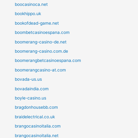
boocasinoca.net
bookhippo.uk
bookofdead-game.net
boombetcasinoespana.com
boomerang-casino-de.net
boomerang-casino.com.de
boomerangbetcasinoespana.com
boomerangcasino-at.com
bovada-us.us
bovadaindia.com
boyle-casino.us
bragdonhousebb.com
braidelectrical.co.uk
brangocasinoitalia.com
brangocasinoitalia.net