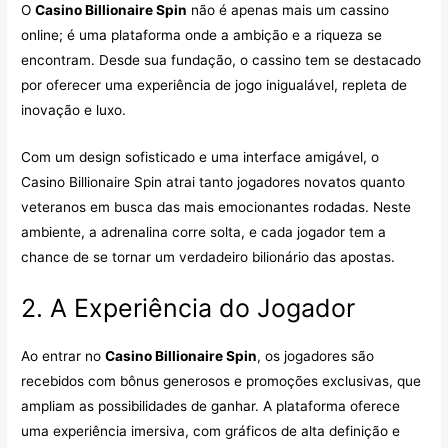
O
Casino Billionaire Spin
não é apenas mais um cassino
online; é uma plataforma onde a ambição e a riqueza se
encontram. Desde sua fundação, o cassino tem se destacado
por oferecer uma experiência de jogo inigualável, repleta de
inovação e luxo.
Com um design sofisticado e uma interface amigável, o
Casino Billionaire Spin atrai tanto jogadores novatos quanto
veteranos em busca das mais emocionantes rodadas. Neste
ambiente, a adrenalina corre solta, e cada jogador tem a
chance de se tornar um verdadeiro bilionário das apostas.
2. A Experiência do Jogador
Ao entrar no
Casino Billionaire Spin
, os jogadores são
recebidos com bônus generosos e promoções exclusivas, que
ampliam as possibilidades de ganhar. A plataforma oferece
uma experiência imersiva, com gráficos de alta definição e