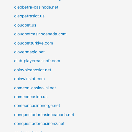
cleobetra-casinode.net
cleopatraslot.us
cloudbet.us
cloudbetcasinocanada.com
cloudbetturkiye.com
clovermagic.net
club-playercasinofr.com
coinvolcanoslot.net
coinwinslot.com
comeon-casino-nl.net
comeoncasino.us
comeoncasinonorge.net
conquestadorcasinocanada.net
conquestadorcasinonz.net