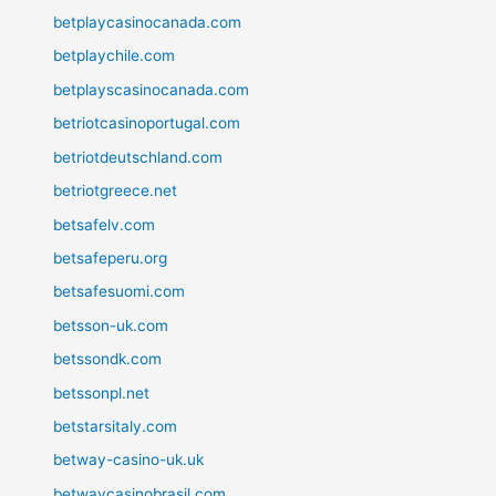
betplaycasinocanada.com
betplaychile.com
betplayscasinocanada.com
betriotcasinoportugal.com
betriotdeutschland.com
betriotgreece.net
betsafelv.com
betsafeperu.org
betsafesuomi.com
betsson-uk.com
betssondk.com
betssonpl.net
betstarsitaly.com
betway-casino-uk.uk
betwaycasinobrasil.com