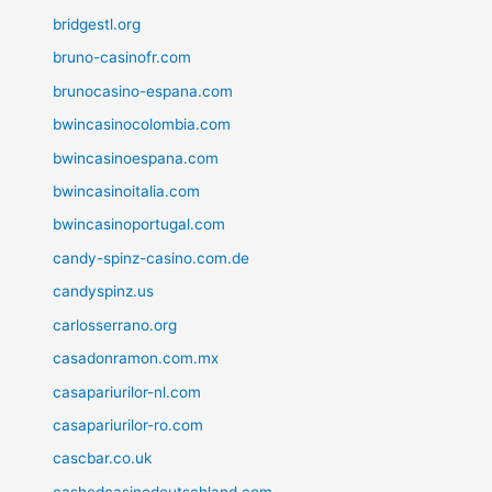
bridgestl.org
bruno-casinofr.com
brunocasino-espana.com
bwincasinocolombia.com
bwincasinoespana.com
bwincasinoitalia.com
bwincasinoportugal.com
candy-spinz-casino.com.de
candyspinz.us
carlosserrano.org
casadonramon.com.mx
casapariurilor-nl.com
casapariurilor-ro.com
cascbar.co.uk
cashedcasinodeutschland.com