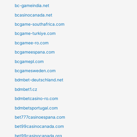
bc-gameindia.net
bcasinocanada.net
bcgame-southafrica.com
bcgame-turkiye.com
bcgamee-ro.com
bcgameespana.com
bcgamepl.com
bcgamesweden.com
bdmbet-deutschland.net
bdmbet1.cz
bdmbetcasino-ro.com
bdmbetsportugal.com
bet777casinoespana.com
bet99casinocanada.com
bet99casinocanada.org