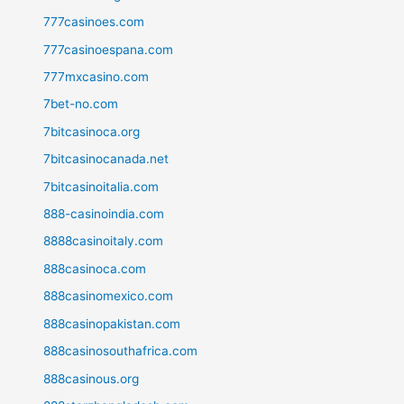
777casinoes.com
777casinoespana.com
777mxcasino.com
7bet-no.com
7bitcasinoca.org
7bitcasinocanada.net
7bitcasinoitalia.com
888-casinoindia.com
8888casinoitaly.com
888casinoca.com
888casinomexico.com
888casinopakistan.com
888casinosouthafrica.com
888casinous.org