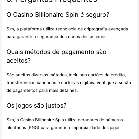
O Casino Billionaire Spin é seguro?
Sim, a plataforma utiliza tecnologia de criptografia avançada
para garantir a segurança dos dados dos usuários.
Quais métodos de pagamento são
aceitos?
São aceitos diversos métodos, incluindo cartões de crédito,
transferências bancárias e carteiras digitais. Verifique a seção
de pagamentos para mais detalhes.
Os jogos são justos?
Sim, o Casino Billionaire Spin utiliza geradores de números
aleatórios (RNG) para garantir a imparcialidade dos jogos.