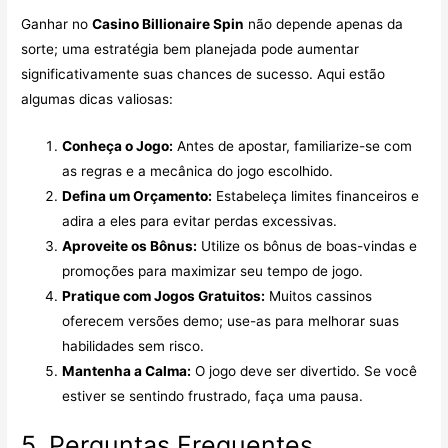
Ganhar no
Casino Billionaire Spin
não depende apenas da
sorte; uma estratégia bem planejada pode aumentar
significativamente suas chances de sucesso. Aqui estão
algumas dicas valiosas:
Conheça o Jogo:
Antes de apostar, familiarize-se com
as regras e a mecânica do jogo escolhido.
Defina um Orçamento:
Estabeleça limites financeiros e
adira a eles para evitar perdas excessivas.
Aproveite os Bônus:
Utilize os bônus de boas-vindas e
promoções para maximizar seu tempo de jogo.
Pratique com Jogos Gratuitos:
Muitos cassinos
oferecem versões demo; use-as para melhorar suas
habilidades sem risco.
Mantenha a Calma:
O jogo deve ser divertido. Se você
estiver se sentindo frustrado, faça uma pausa.
5. Perguntas Frequentes