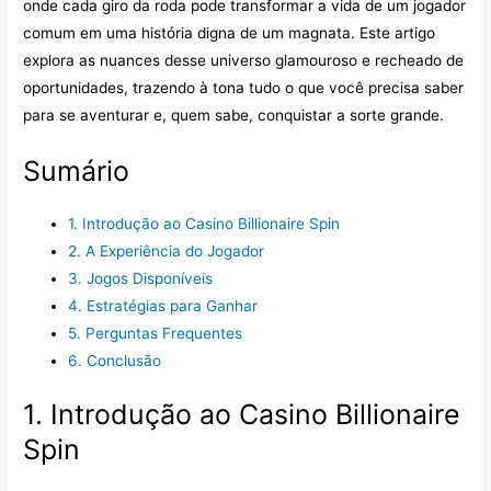
onde cada giro da roda pode transformar a vida de um jogador
comum em uma história digna de um magnata. Este artigo
explora as nuances desse universo glamouroso e recheado de
oportunidades, trazendo à tona tudo o que você precisa saber
para se aventurar e, quem sabe, conquistar a sorte grande.
Sumário
1. Introdução ao Casino Billionaire Spin
2. A Experiência do Jogador
3. Jogos Disponíveis
4. Estratégias para Ganhar
5. Perguntas Frequentes
6. Conclusão
1. Introdução ao Casino Billionaire
Spin