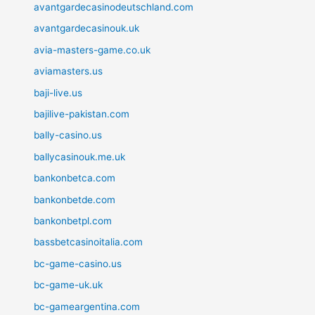
avantgardecasinodeutschland.com
avantgardecasinouk.uk
avia-masters-game.co.uk
aviamasters.us
baji-live.us
bajilive-pakistan.com
bally-casino.us
ballycasinouk.me.uk
bankonbetca.com
bankonbetde.com
bankonbetpl.com
bassbetcasinoitalia.com
bc-game-casino.us
bc-game-uk.uk
bc-gameargentina.com