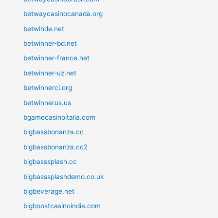
betwaycasinocanada.org
betwinde.net
betwinner-bd.net
betwinner-france.net
betwinner-uz.net
betwinnerci.org
betwinnerus.us
bgamecasinoitalia.com
bigbassbonanza.cc
bigbassbonanza.cc2
bigbasssplash.cc
bigbasssplashdemo.co.uk
bigbeverage.net
bigboostcasinoindia.com