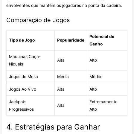
envolventes que mantêm os jogadores na ponta da cadeira.
Comparação de Jogos
Potencial de
Tipo de Jogo
Popularidade
Ganho
Máquinas Caça-
Alta
Alto
Níqueis
Jogos de Mesa
Média
Médio
Jogos Ao Vivo
Alta
Alto
Jackpots
Extremamente
Alta
Progressivos
Alto
4. Estratégias para Ganhar