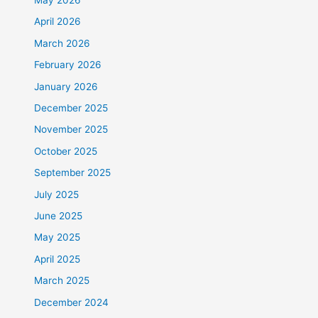
April 2026
March 2026
February 2026
January 2026
December 2025
November 2025
October 2025
September 2025
July 2025
June 2025
May 2025
April 2025
March 2025
December 2024