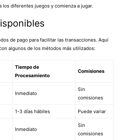
 los diferentes juegos y comienza a jugar.
isponibles
os de pago para facilitar las transacciones. Aquí
con algunos de los métodos más utilizados:
Tiempo de
Comisiones
Procesamiento
Sin
Inmediato
comisiones
1-3 días hábiles
Puede variar
Sin
Inmediato
comisiones