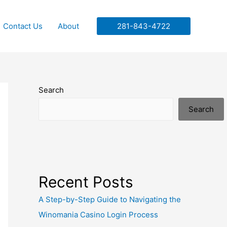
Contact Us
About
281-843-4722
Search
Search
Recent Posts
A Step-by-Step Guide to Navigating the
Winomania Casino Login Process