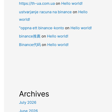
https://th-ua.com.ua
on
Hello world!
ustvarjanje racuna na binance
on
Hello
world!
"oppna ett binance-konto
on
Hello world!
binance推薦
on
Hello world!
Binance代码
on
Hello world!
Archives
July 2026
June 2026