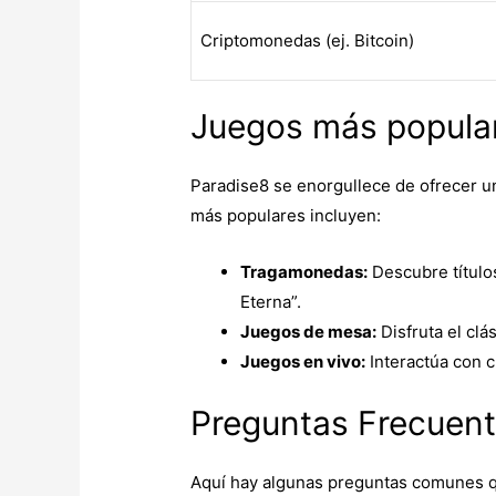
Criptomonedas (ej. Bitcoin)
Juegos más popula
Paradise8 se enorgullece de ofrecer u
más populares incluyen:
Tragamonedas:
Descubre título
Eterna”.
Juegos de mesa:
Disfruta el clá
Juegos en vivo:
Interactúa con c
Preguntas Frecuen
Aquí hay algunas preguntas comunes q