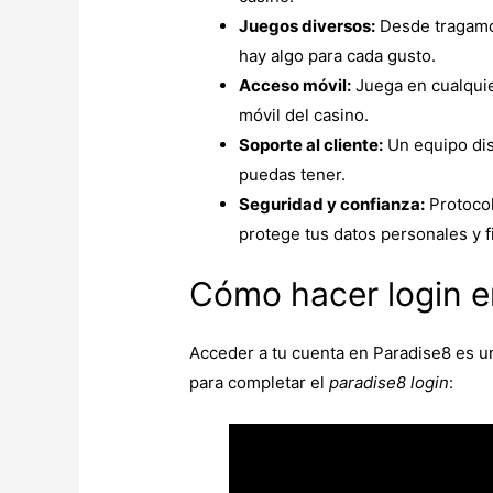
Juegos diversos:
Desde tragamon
hay algo para cada gusto.
Acceso móvil:
Juega en cualquie
móvil del casino.
Soporte al cliente:
Un equipo dis
puedas tener.
Seguridad y confianza:
Protoco
protege tus datos personales y f
Cómo hacer login e
Acceder a tu cuenta en Paradise8 es un
para completar el
paradise8 login
: