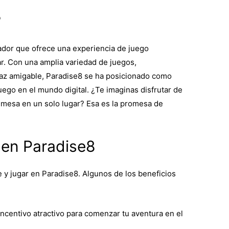
?
ador que ofrece una experiencia de juego
r. Con una amplia variedad de juegos,
az amigable, Paradise8 se ha posicionado como
uego en el mundo digital. ¿Te imaginas disfrutar de
mesa en un solo lugar? Esa es la promesa de
 en Paradise8
te y jugar en Paradise8. Algunos de los beneficios
ncentivo atractivo para comenzar tu aventura en el