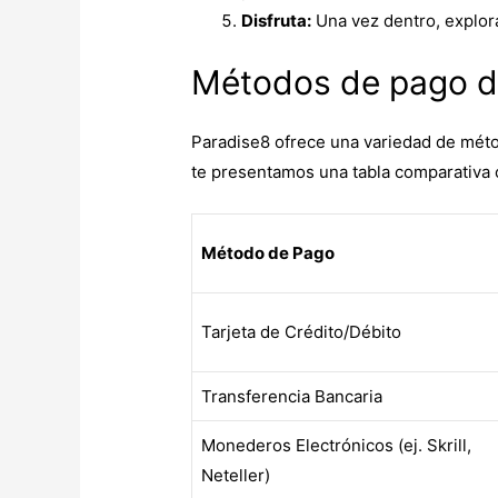
Disfruta:
Una vez dentro, explora
Métodos de pago d
Paradise8 ofrece una variedad de métod
te presentamos una tabla comparativa 
Método de Pago
Tarjeta de Crédito/Débito
Transferencia Bancaria
Monederos Electrónicos (ej. Skrill,
Neteller)