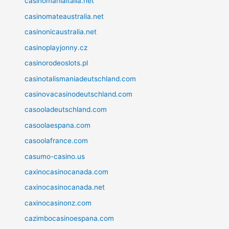
casinomaniaitalia.net
casinomateaustralia.net
casinonicaustralia.net
casinoplayjonny.cz
casinorodeoslots.pl
casinotalismaniadeutschland.com
casinovacasinodeutschland.com
casooladeutschland.com
casoolaespana.com
casoolafrance.com
casumo-casino.us
caxinocasinocanada.com
caxinocasinocanada.net
caxinocasinonz.com
cazimbocasinoespana.com