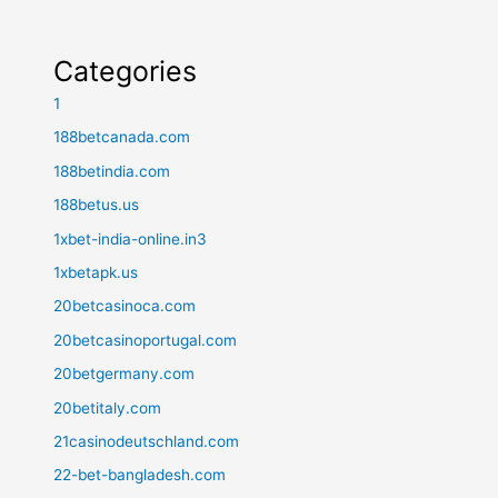
Categories
1
188betcanada.com
188betindia.com
188betus.us
1xbet-india-online.in3
1xbetapk.us
20betcasinoca.com
20betcasinoportugal.com
20betgermany.com
20betitaly.com
21casinodeutschland.com
22-bet-bangladesh.com