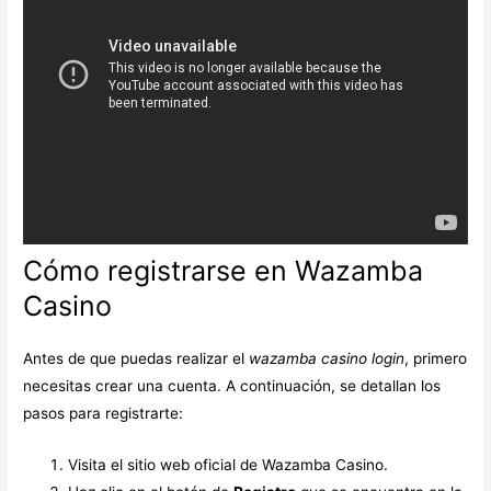
Cómo registrarse en Wazamba
Casino
Antes de que puedas realizar el
wazamba casino login
, primero
necesitas crear una cuenta. A continuación, se detallan los
pasos para registrarte:
Visita el sitio web oficial de Wazamba Casino.