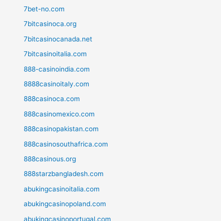
7bet-no.com
7bitcasinoca.org
7bitcasinocanada.net
7bitcasinoitalia.com
888-casinoindia.com
8888casinoitaly.com
888casinoca.com
888casinomexico.com
888casinopakistan.com
888casinosouthafrica.com
888casinous.org
888starzbangladesh.com
abukingcasinoitalia.com
abukingcasinopoland.com
abukingcasinoportugal.com