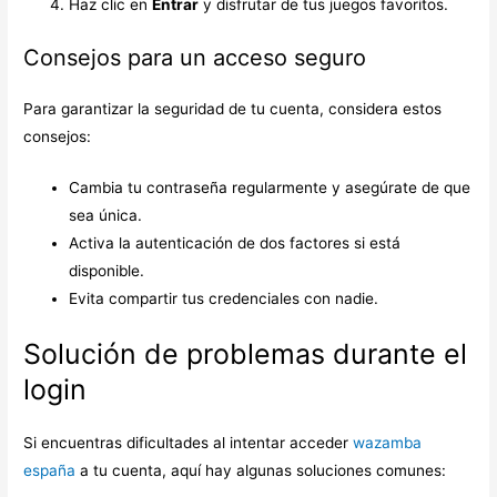
Haz clic en
Entrar
y disfrutar de tus juegos favoritos.
Consejos para un acceso seguro
Para garantizar la seguridad de tu cuenta, considera estos
consejos:
Cambia tu contraseña regularmente y asegúrate de que
sea única.
Activa la autenticación de dos factores si está
disponible.
Evita compartir tus credenciales con nadie.
Solución de problemas durante el
login
Si encuentras dificultades al intentar acceder
wazamba
españa
a tu cuenta, aquí hay algunas soluciones comunes: