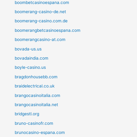
boombetcasinoespana.com
boomerang-casino-de.net
boomerang-casino.com.de
boomerangbetcasinoespana.com
boomerangcasino-at.com
bovada-us.us
bovadaindia.com
boyle-casino.us
bragdonhousebb.com
braidelectrical.co.uk
brangocasinoitalia.com
brangocasinoitalia.net
bridgestl.org
bruno-casinofr.com
brunocasino-espana.com