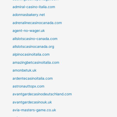
admiral-casino-italia.com
adonnasbakery.net
adrenalinecasinocanada.com
agent-no-wager.uk
allslotscasino-canada.com
allslotscasinocanada.org
alpinocasinoitalia.com
amazingbetcasinoitalia.com
amonbetuk.uk
ardentecasinoitalia.com
astronauttopx.com
avantgardecasinodeutschland.com
avantgardecasinouk.uk
avia-masters-game.co.uk