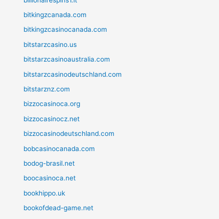
bitkingzcanada.com
bitkingzcasinocanada.com
bitstarzcasino.us
bitstarzcasinoaustralia.com
bitstarzcasinodeutschland.com
bitstarznz.com
bizzocasinoca.org
bizzocasinocz.net
bizzocasinodeutschland.com
bobcasinocanada.com
bodog-brasil.net
boocasinoca.net
bookhippo.uk
bookofdead-game.net