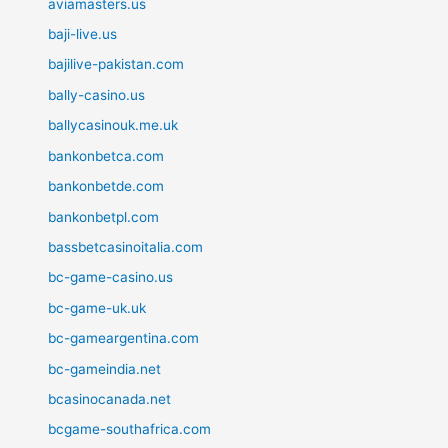
aviamasters.us
baji-live.us
bajilive-pakistan.com
bally-casino.us
ballycasinouk.me.uk
bankonbetca.com
bankonbetde.com
bankonbetpl.com
bassbetcasinoitalia.com
bc-game-casino.us
bc-game-uk.uk
bc-gameargentina.com
bc-gameindia.net
bcasinocanada.net
bcgame-southafrica.com