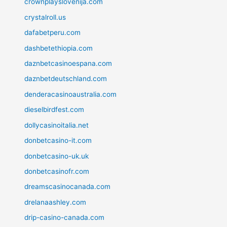
crownplayslovenija.com
crystalroll.us
dafabetperu.com
dashbetethiopia.com
daznbetcasinoespana.com
daznbetdeutschland.com
denderacasinoaustralia.com
dieselbirdfest.com
dollycasinoitalia.net
donbetcasino-it.com
donbetcasino-uk.uk
donbetcasinofr.com
dreamscasinocanada.com
drelanaashley.com
drip-casino-canada.com