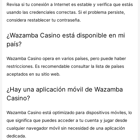
Revisa si tu conexión a Internet es estable y verifica que estás
usando las credenciales correctas. Si el problema persiste,
considera restablecer tu contraseña.
¿Wazamba Casino está disponible en mi
país?
Wazamba Casino opera en varios países, pero puede haber
restricciones. Es recomendable consultar la lista de países
aceptados en su sitio web.
¿Hay una aplicación móvil de Wazamba
Casino?
Wazamba Casino está optimizado para dispositivos móviles, lo
que significa que puedes acceder a tu cuenta y jugar desde
cualquier navegador móvil sin necesidad de una aplicación
dedicada.