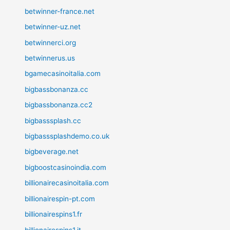
betwinner-france.net
betwinner-uz.net
betwinnerci.org
betwinnerus.us
bgamecasinoitalia.com
bigbassbonanza.cc
bigbassbonanza.cc2
bigbasssplash.cc
bigbasssplashdemo.co.uk
bigbeverage.net
bigboostcasinoindia.com
billionairecasinoitalia.com
billionairespin-pt.com
billionairespins1.fr
billionairespins1.it