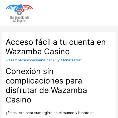
Main
Men
Acceso fácil a tu cuenta en
Wazamba Casino
wazambacasinoespana.net
/ By
Monetastrat
Conexión sin
complicaciones para
disfrutar de Wazamba
Casino
¿Estás listo para sumergirte en el mundo vibrante de