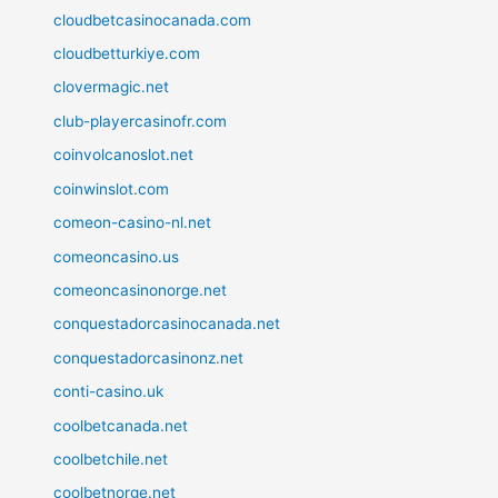
cloudbetcasinocanada.com
cloudbetturkiye.com
clovermagic.net
club-playercasinofr.com
coinvolcanoslot.net
coinwinslot.com
comeon-casino-nl.net
comeoncasino.us
comeoncasinonorge.net
conquestadorcasinocanada.net
conquestadorcasinonz.net
conti-casino.uk
coolbetcanada.net
coolbetchile.net
coolbetnorge.net