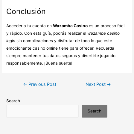
Conclusión
Acceder a tu cuenta en
Wazamba Casino
es un proceso fácil
y rápido. Con esta guía, podrás realizar el
wazamba casino
login
sin complicaciones y disfrutar de todo lo que este
emocionante casino online tiene para ofrecer. Recuerda
siempre mantener tus datos seguros y divertirte jugando
responsablemente. ¡Buena suerte!
Post
←
Previous Post
Next Post
→
navigation
Search
Search