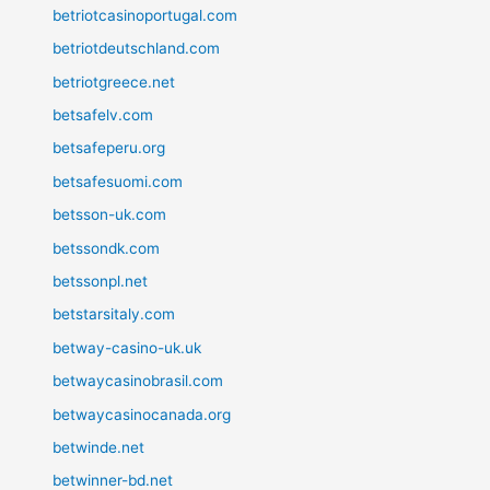
betriotcasinoportugal.com
betriotdeutschland.com
betriotgreece.net
betsafelv.com
betsafeperu.org
betsafesuomi.com
betsson-uk.com
betssondk.com
betssonpl.net
betstarsitaly.com
betway-casino-uk.uk
betwaycasinobrasil.com
betwaycasinocanada.org
betwinde.net
betwinner-bd.net