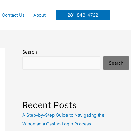
Contact Us
About
281-843-4722
Search
Search
Recent Posts
A Step-by-Step Guide to Navigating the
Winomania Casino Login Process