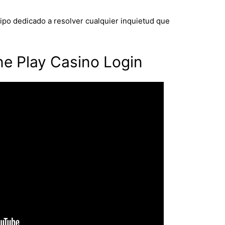
po dedicado a resolver cualquier inquietud que
ne Play Casino Login