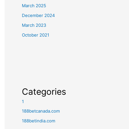
March 2025
December 2024
March 2023
October 2021
Categories
1
188betcanada.com
188betindia.com