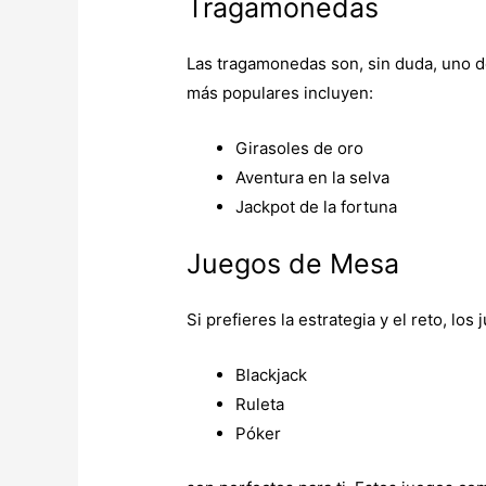
Tragamonedas
Las tragamonedas son, sin duda, uno de
más populares incluyen:
Girasoles de oro
Aventura en la selva
Jackpot de la fortuna
Juegos de Mesa
Si prefieres la estrategia y el reto, l
Blackjack
Ruleta
Póker