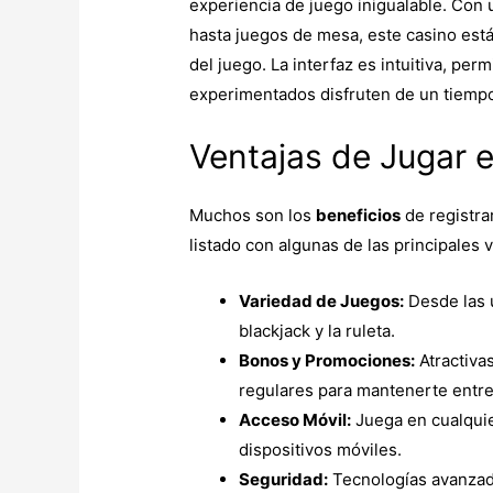
experiencia de juego inigualable. Co
hasta juegos de mesa, este casino está
del juego. La interfaz es intuitiva, pe
experimentados disfruten de un tiempo
Ventajas de Jugar 
Muchos son los
beneficios
de registra
listado con algunas de las principales v
Variedad de Juegos:
Desde las 
blackjack y la ruleta.
Bonos y Promociones:
Atractiva
regulares para mantenerte entre
Acceso Móvil:
Juega en cualquier
dispositivos móviles.
Seguridad:
Tecnologías avanzada