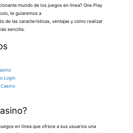
ocionante mundo de los juegos en línea? One Play
ículo, te guiaremos a
és de las características, ventajas y cómo realizar
ás sencilla.
os
asino
o Login
 Casino
asino?
juegos en línea que ofrece a sus usuarios una