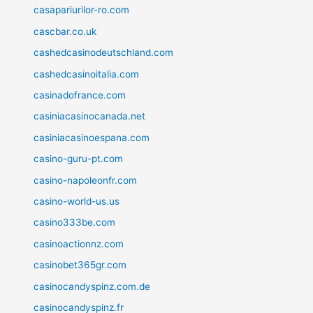
casapariurilor-ro.com
cascbar.co.uk
cashedcasinodeutschland.com
cashedcasinoitalia.com
casinadofrance.com
casiniacasinocanada.net
casiniacasinoespana.com
casino-guru-pt.com
casino-napoleonfr.com
casino-world-us.us
casino333be.com
casinoactionnz.com
casinobet365gr.com
casinocandyspinz.com.de
casinocandyspinz.fr