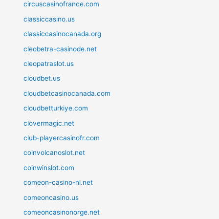
circuscasinofrance.com
classiccasino.us
classiccasinocanada.org
cleobetra-casinode.net
cleopatraslot.us
cloudbet.us
cloudbetcasinocanada.com
cloudbetturkiye.com
clovermagic.net
club-playercasinofr.com
coinvolcanoslot.net
coinwinslot.com
comeon-casino-nl.net
comeoncasino.us
comeoncasinonorge.net