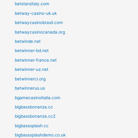
betstarsitaly.com
betway-casino-uk.uk
betwaycasinobrasil.com
betwaycasinocanada.org
betwinde.net
betwinner-bd.net
betwinner-france.net
betwinner-uz.net
betwinnerci.org
betwinnerus.us
bgamecasinoitalia.com
bigbassbonanza.cc
bigbassbonanza.cc2
bigbasssplash.cc
bigbasssplashdemo.co.uk