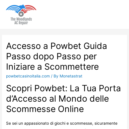
Main
Men
Accesso a Powbet Guida
Passo dopo Passo per
Iniziare a Scommettere
powbetcasinoitalia.com
/ By
Monetastrat
Scopri Powbet: La Tua Porta
d’Accesso al Mondo delle
Scommesse Online
Se sei un appassionato di giochi e scommesse, sicuramente