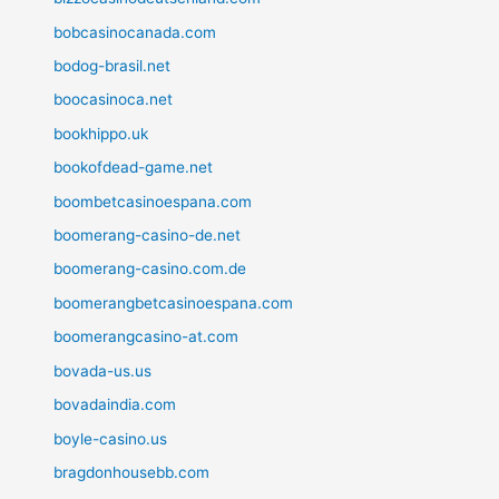
bobcasinocanada.com
bodog-brasil.net
boocasinoca.net
bookhippo.uk
bookofdead-game.net
boombetcasinoespana.com
boomerang-casino-de.net
boomerang-casino.com.de
boomerangbetcasinoespana.com
boomerangcasino-at.com
bovada-us.us
bovadaindia.com
boyle-casino.us
bragdonhousebb.com