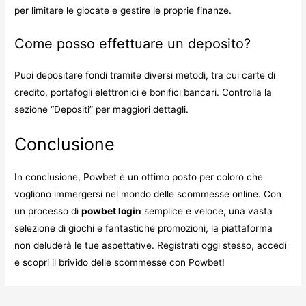
per limitare le giocate e gestire le proprie finanze.
Come posso effettuare un deposito?
Puoi depositare fondi tramite diversi metodi, tra cui carte di
credito, portafogli elettronici e bonifici bancari. Controlla la
sezione “Depositi” per maggiori dettagli.
Conclusione
In conclusione, Powbet è un ottimo posto per coloro che
vogliono immergersi nel mondo delle scommesse online. Con
un processo di
powbet login
semplice e veloce, una vasta
selezione di giochi e fantastiche promozioni, la piattaforma
non deluderà le tue aspettative. Registrati oggi stesso, accedi
e scopri il brivido delle scommesse con Powbet!