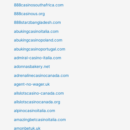
888casinosouthafrica.com
888casinous.org
888starzbangladesh.com
abukingcasinoitalia.com
abukingcasinopoland.com
abukingcasinoportugal.com
admiral-casino-italia.com
adonnasbakery.net
adrenalinecasinocanada.com
agent-no-wager.uk
allslotscasino-canada.com
allslotscasinocanada.org
alpinocasinoitalia.com
amazingbetcasinoitalia.com
amonbetuk.uk