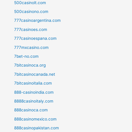
500casinolt.com
500casinono.com
777casinoargentina.com
777casinoes.com
777casinoespana.com
777mxcasino.com
7bet-no.com
7bitcasinoca.org
7bitcasinocanada.net
7bitcasinoitalia.com
888-casinoindia.com
8888casinoitaly.com
888casinoca.com
888casinomexico.com
888casinopakistan.com