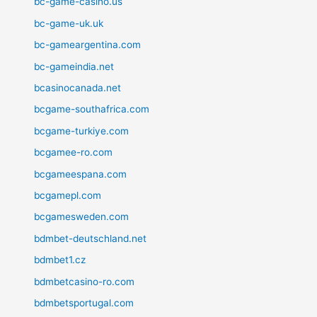
bc-game-casino.us
bc-game-uk.uk
bc-gameargentina.com
bc-gameindia.net
bcasinocanada.net
bcgame-southafrica.com
bcgame-turkiye.com
bcgamee-ro.com
bcgameespana.com
bcgamepl.com
bcgamesweden.com
bdmbet-deutschland.net
bdmbet1.cz
bdmbetcasino-ro.com
bdmbetsportugal.com