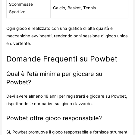
Scommesse
Calcio, Basket, Tennis
Sportive
Ogni gioco è realizzato con una grafica di alta qualità e
meccaniche avvincenti, rendendo ogni sessione di gioco unica
e divertente.
Domande Frequenti su Powbet
Qual è l’età minima per giocare su
Powbet?
Devi avere almeno 18 anni per registrarti e giocare su Powbet,
rispettando le normative sul gioco d’azzardo.
Powbet offre gioco responsabile?
Sì, Powbet promuove il gioco responsabile e fornisce strumenti