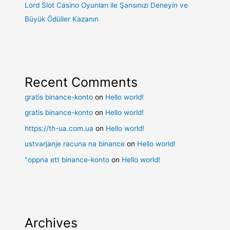
Lord Slot Casino Oyunları ile Şansınızı Deneyin ve
Büyük Ödüller Kazanın
Recent Comments
gratis binance-konto
on
Hello world!
gratis binance-konto
on
Hello world!
https://th-ua.com.ua
on
Hello world!
ustvarjanje racuna na binance
on
Hello world!
"oppna ett binance-konto
on
Hello world!
Archives