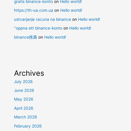
gratis binance-konto
on
Hello world!
https://th-ua.com.ua
on
Hello world!
ustvarjanje racuna na binance
on
Hello world!
"oppna ett binance-konto
on
Hello world!
binance推薦
on
Hello world!
Archives
July 2026
June 2026
May 2026
April 2026
March 2026
February 2026