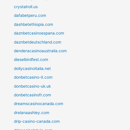
crystalroll.us
dafabetperu.com
dashbetethiopia.com
daznbetcasinoespana.com
daznbetdeutschland.com
denderacasinoaustralia.com
dieselbirdfest.com
dollycasinoitalia.net
donbetcasino-it.com
donbetcasino-uk.uk
donbetcasinofr.com
dreamscasinocanada.com
drelanaashley.com
drip-casino-canada.com