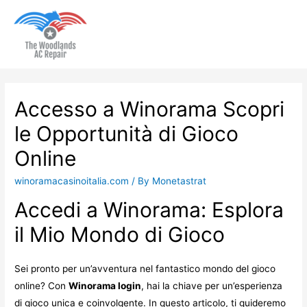
Main
Men
Accesso a Winorama Scopri
le Opportunità di Gioco
Online
winoramacasinoitalia.com
/ By
Monetastrat
Accedi a Winorama: Esplora
il Mio Mondo di Gioco
Sei pronto per un’avventura nel fantastico mondo del gioco
online? Con
Winorama login
, hai la chiave per un’esperienza
di gioco unica e coinvolgente. In questo articolo, ti guideremo