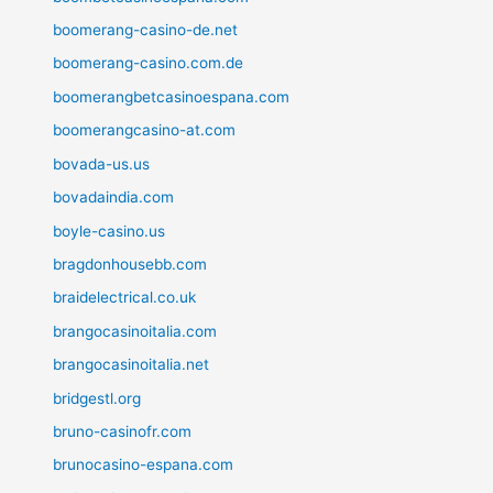
boomerang-casino-de.net
boomerang-casino.com.de
boomerangbetcasinoespana.com
boomerangcasino-at.com
bovada-us.us
bovadaindia.com
boyle-casino.us
bragdonhousebb.com
braidelectrical.co.uk
brangocasinoitalia.com
brangocasinoitalia.net
bridgestl.org
bruno-casinofr.com
brunocasino-espana.com