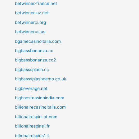
betwinner-france.net
betwinner-uz.net
betwinnerci.org
betwinnerus.us
bgamecasinoitalia.com
bigbassbonanza.cc
bigbassbonanza.cc2
bigbasssplash.cc
bigbasssplashdemo.co.uk
bigbeverage.net
bigboostcasinoindia.com
billionairecasinoitalia.com
billionairespin-pt.com
billionairespins1.fr
billionairespins1.it