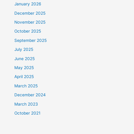
January 2026
December 2025
November 2025
October 2025
September 2025
July 2025
June 2025
May 2025
April 2025
March 2025
December 2024
March 2023
October 2021