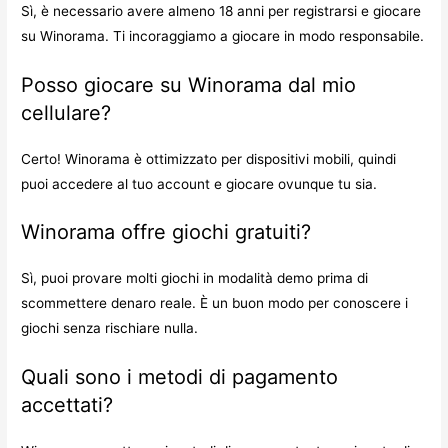
Sì, è necessario avere almeno 18 anni per registrarsi e giocare
su Winorama. Ti incoraggiamo a giocare in modo responsabile.
Posso giocare su Winorama dal mio
cellulare?
Certo! Winorama è ottimizzato per dispositivi mobili, quindi
puoi accedere al tuo account e giocare ovunque tu sia.
Winorama offre giochi gratuiti?
Sì, puoi provare molti giochi in modalità demo prima di
scommettere denaro reale. È un buon modo per conoscere i
giochi senza rischiare nulla.
Quali sono i metodi di pagamento
accettati?