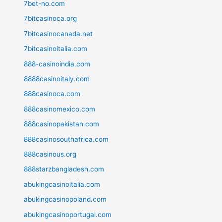
7bet-no.com
7bitcasinoca.org
7bitcasinocanada.net
7bitcasinoitalia.com
888-casinoindia.com
8888casinoitaly.com
888casinoca.com
888casinomexico.com
888casinopakistan.com
888casinosouthafrica.com
888casinous.org
888starzbangladesh.com
abukingcasinoitalia.com
abukingcasinopoland.com
abukingcasinoportugal.com