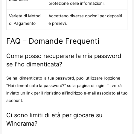
protezione delle informazioni.
Varietà di Metodi
Accettano diverse opzioni per depositi
di Pagamento
e prelievi.
FAQ – Domande Frequenti
Come posso recuperare la mia password
se l’ho dimenticata?
Se hai dimenticato la tua password, puoi utilizzare l’opzione
“Hai dimenticato la password?” sulla pagina di login. Ti verrà
inviato un link per il ripristino all’indirizzo e-mail associato al tuo
account.
Ci sono limiti di età per giocare su
Winorama?