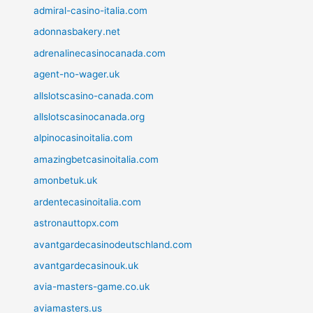
admiral-casino-italia.com
adonnasbakery.net
adrenalinecasinocanada.com
agent-no-wager.uk
allslotscasino-canada.com
allslotscasinocanada.org
alpinocasinoitalia.com
amazingbetcasinoitalia.com
amonbetuk.uk
ardentecasinoitalia.com
astronauttopx.com
avantgardecasinodeutschland.com
avantgardecasinouk.uk
avia-masters-game.co.uk
aviamasters.us