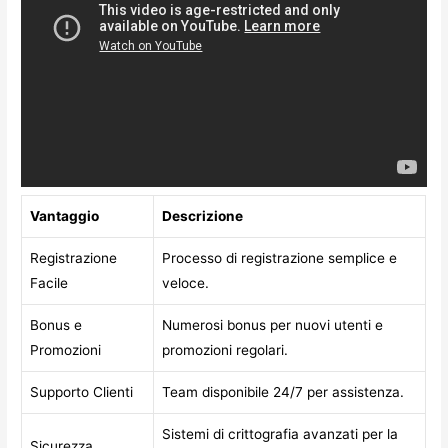
Vantaggio
Descrizione
Registrazione
Processo di registrazione semplice e
Facile
veloce.
Bonus e
Numerosi bonus per nuovi utenti e
Promozioni
promozioni regolari.
Supporto Clienti
Team disponibile 24/7 per assistenza.
Sistemi di crittografia avanzati per la
Sicurezza