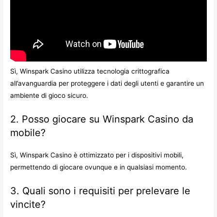
Sì, Winspark Casino utilizza tecnologia crittografica
all’avanguardia per proteggere i dati degli utenti e garantire un
ambiente di gioco sicuro.
2. Posso giocare su Winspark Casino da
mobile?
Sì, Winspark Casino è ottimizzato per i dispositivi mobili,
permettendo di giocare ovunque e in qualsiasi momento.
3. Quali sono i requisiti per prelevare le
vincite?