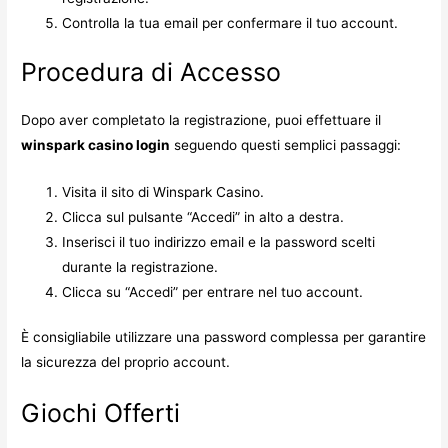
Controlla la tua email per confermare il tuo account.
Procedura di Accesso
Dopo aver completato la registrazione, puoi effettuare il
winspark casino login
seguendo questi semplici passaggi:
Visita il sito di Winspark Casino.
Clicca sul pulsante “Accedi” in alto a destra.
Inserisci il tuo indirizzo email e la password scelti
durante la registrazione.
Clicca su “Accedi” per entrare nel tuo account.
È consigliabile utilizzare una password complessa per garantire
la sicurezza del proprio account.
Giochi Offerti