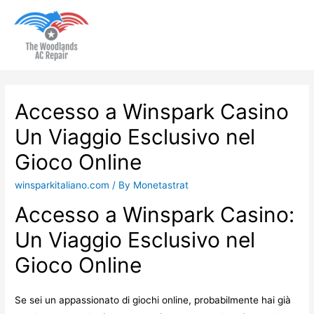
Main
Men
Accesso a Winspark Casino
Un Viaggio Esclusivo nel
Gioco Online
winsparkitaliano.com
/ By
Monetastrat
Accesso a Winspark Casino:
Un Viaggio Esclusivo nel
Gioco Online
Se sei un appassionato di giochi online, probabilmente hai già