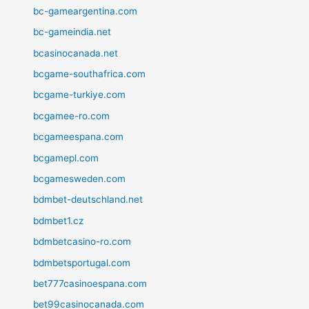
bc-gameargentina.com
bc-gameindia.net
bcasinocanada.net
bcgame-southafrica.com
bcgame-turkiye.com
bcgamee-ro.com
bcgameespana.com
bcgamepl.com
bcgamesweden.com
bdmbet-deutschland.net
bdmbet1.cz
bdmbetcasino-ro.com
bdmbetsportugal.com
bet777casinoespana.com
bet99casinocanada.com