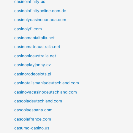
casinoinfinity.us
casinoinfinityonline.com.de
casinolycasinocanada.com
casinolyfi.com
casinomaniaitalia.net
casinomateaustralia.net
casinonicaustralia.net
casinoplayjonny.cz
casinorodeoslots.pl
casinotalismaniadeutschland.com
casinovacasinodeutschland.com
casooladeutschland.com
casoolaespana.com
casoolafrance.com
casumo-casino.us