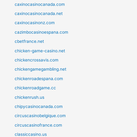
caxinocasinocanada.com
caxinocasinocanada.net
caxinocasinonz.com
cazimbocasinoespana.com
cbetfrance.net
chicken-game-casino.net
chickencrossavis.com
chickengamegambling.net
chickenroadespana.com
chickenroadgame.cc
chickenrush.us
chipycasinocanada.com
circuscasinobelgique.com
circuscasinofrance.com
classiccasino.us