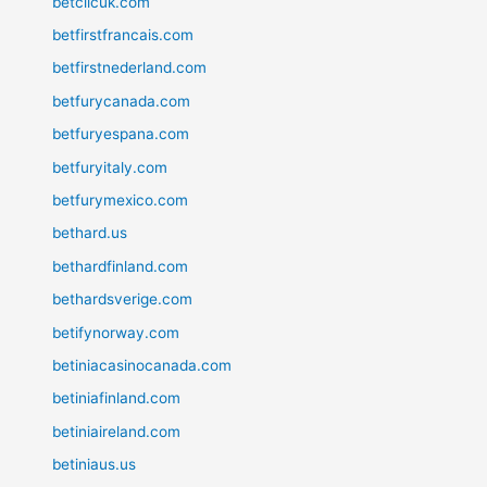
betclicuk.com
betfirstfrancais.com
betfirstnederland.com
betfurycanada.com
betfuryespana.com
betfuryitaly.com
betfurymexico.com
bethard.us
bethardfinland.com
bethardsverige.com
betifynorway.com
betiniacasinocanada.com
betiniafinland.com
betiniaireland.com
betiniaus.us