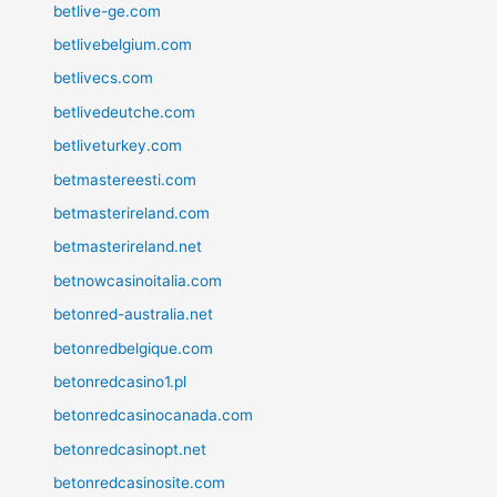
betlive-ge.com
betlivebelgium.com
betlivecs.com
betlivedeutche.com
betliveturkey.com
betmastereesti.com
betmasterireland.com
betmasterireland.net
betnowcasinoitalia.com
betonred-australia.net
betonredbelgique.com
betonredcasino1.pl
betonredcasinocanada.com
betonredcasinopt.net
betonredcasinosite.com