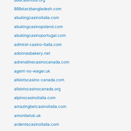
888starzbangladesh.com
abukingcasinoitalia.com
abukingcasinopoland.com
abukingcasinoportugal.com
admiral-casino-italia.com
adonnasbakery.net
adrenalinecasinocanada.com
agent-no-wager.uk
allslotscasino-canada.com
allslotscasinocanada.org
alpinocasinoitalia.com
amazingbetcasinoitalia.com
amonbetuk.uk
ardentecasinoitalia.com