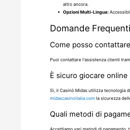
altro ancora.
Opzioni Multi-Lingua:
Accessibil
Domande Frequent
Come posso contattare l
Puoi contattare l'assistenza clienti tram
È sicuro giocare online
Sì, il Casinò Midas utilizza tecnologia d
midascasinoitalia.com
la sicurezza dell
Quali metodi di pagame
Accettiamo vari metodi di pagamento, tra