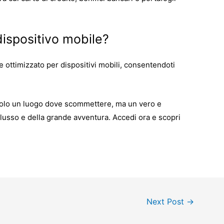
dispositivo mobile?
 ottimizzato per dispositivi mobili, consentendoti
 solo un luogo dove scommettere, ma un vero e
 lusso e della grande avventura. Accedi ora e scopri
Next Post
→