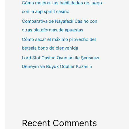
Cómo mejorar tus habilidades de juego
con la app spinit casino
Comparativa de Nayafacil Casino con
otras plataformas de apuestas
Cómo sacar el máximo provecho del
betsala bono de bienvenida
Lord Slot Casino Oyunları ile Şansınızı
Deneyin ve Büyük Ödüller Kazanın
Recent Comments