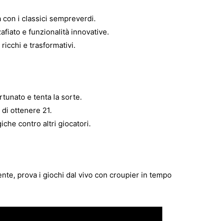
a con i classici sempreverdi.
fiato e funzionalità innovative.
ricchi e trasformativi.
rtunato e tenta la sorte.
 di ottenere 21.
giche contro altri giocatori.
nte, prova i giochi dal vivo con croupier in tempo