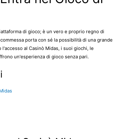
iattaforma di gioco; è un vero e proprio regno di
commessa porta con sé la possibilità di una grande
 l'accesso al Casinò Midas, i suoi giochi, le
ffrono un'esperienza di gioco senza pari.
i
 Midas