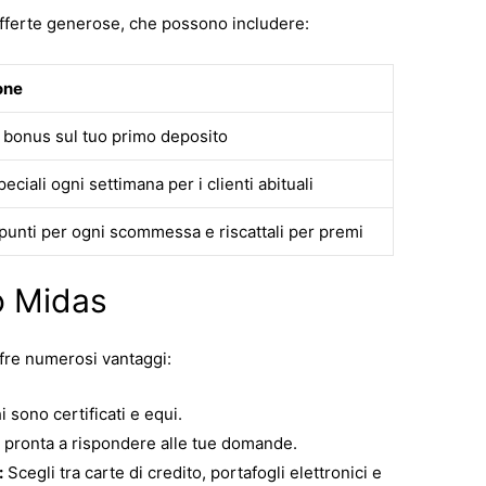
offerte generose, che possono includere:
one
 bonus sul tuo primo deposito
eciali ogni settimana per i clienti abituali
punti per ogni scommessa e riscattali per premi
ò Midas
ffre numerosi vantaggi:
i sono certificati e equi.
pronta a rispondere alle tue domande.
:
Scegli tra carte di credito, portafogli elettronici e