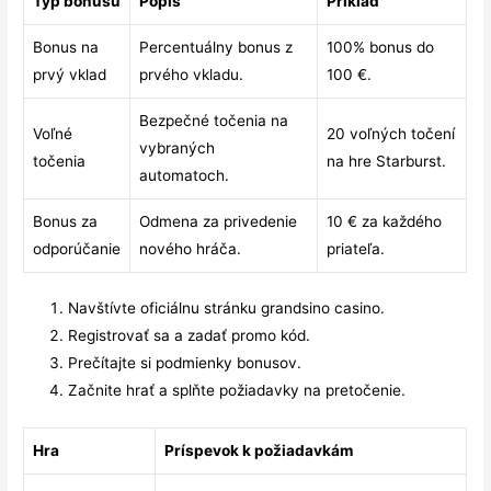
Typ bonusu
Popis
Príklad
Bonus na
Percentuálny bonus z
100% bonus do
prvý vklad
prvého vkladu.
100 €.
Bezpečné točenia na
Voľné
20 voľných točení
vybraných
točenia
na hre Starburst.
automatoch.
Bonus za
Odmena za privedenie
10 € za každého
odporúčanie
nového hráča.
priateľa.
Navštívte oficiálnu stránku grandsino casino.
Registrovať sa a zadať promo kód.
Prečítajte si podmienky bonusov.
Začnite hrať a splňte požiadavky na pretočenie.
Hra
Príspevok k požiadavkám