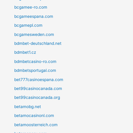
bcgamee-ro.com
bcgameespana.com
bcgamepl.com
bcgamesweden.com
bdmbet-deutschland.net
bdmbet1.cz
bdmbetcasino-ro.com
bdmbetsportugal.com
bet777casinoespana.com
bet99casinocanada.com
bet99casinocanada.org
betamobg.net
betamocasinonl.com
betamoosterreich.com