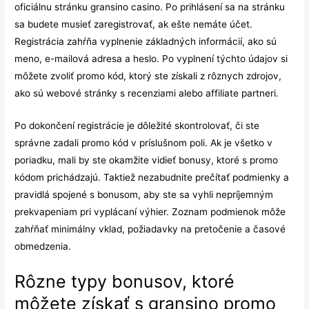
oficiálnu stránku gransino casino. Po prihlásení sa na stránku
sa budete musieť zaregistrovať, ak ešte nemáte účet.
Registrácia zahŕňa vyplnenie základných informácií, ako sú
meno, e-mailová adresa a heslo. Po vyplnení týchto údajov si
môžete zvoliť promo kód, ktorý ste získali z rôznych zdrojov,
ako sú webové stránky s recenziami alebo affiliate partneri.
Po dokončení registrácie je dôležité skontrolovať, či ste
správne zadali promo kód v príslušnom poli. Ak je všetko v
poriadku, mali by ste okamžite vidieť bonusy, ktoré s promo
kódom prichádzajú. Taktiež nezabudnite prečítať podmienky a
pravidlá spojené s bonusom, aby ste sa vyhli nepríjemným
prekvapeniam pri vyplácaní výhier. Zoznam podmienok môže
zahŕňať minimálny vklad, požiadavky na pretočenie a časové
obmedzenia.
Rôzne typy bonusov, ktoré
môžete získať s gransino promo