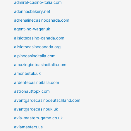
admiral-casino-italia.com
adonnasbakery.net
adrenalinecasinocanada.com
agent-no-wager.uk
allslotscasino-canada.com
allslotscasinocanada.org
alpinocasinoitalia.com
amazingbetcasinoitalia.com
amonbetuk.uk
ardentecasinoitalia.com
astronauttopx.com
avantgardecasinodeutschland.com
avantgardecasinouk.uk
avia-masters-game.co.uk
aviamasters.us