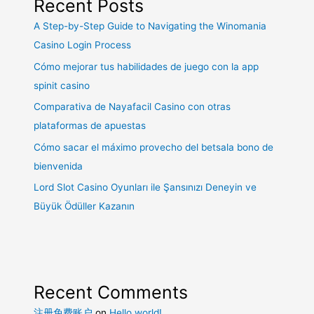
Recent Posts
A Step-by-Step Guide to Navigating the Winomania
Casino Login Process
Cómo mejorar tus habilidades de juego con la app
spinit casino
Comparativa de Nayafacil Casino con otras
plataformas de apuestas
Cómo sacar el máximo provecho del betsala bono de
bienvenida
Lord Slot Casino Oyunları ile Şansınızı Deneyin ve
Büyük Ödüller Kazanın
Recent Comments
注册免费账户
on
Hello world!