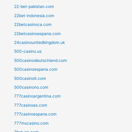
22-bet-pakistan.com
22bet-indonesia.com
22betcasinoca.com
22betcasinoespana.com
24casinounitedkingdom.uk
500-casino.us
500casinodeutschland.com
500casinoespana.com
500casinolt.com
500casinono.com
777casinoargentina.com
777casinoes.com
777casinoespana.com
777mxcasino.com