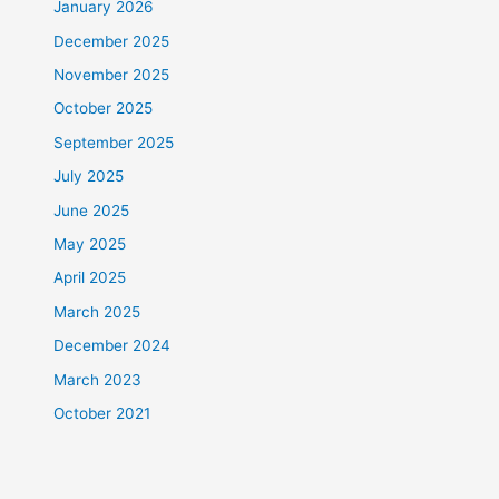
January 2026
December 2025
November 2025
October 2025
September 2025
July 2025
June 2025
May 2025
April 2025
March 2025
December 2024
March 2023
October 2021