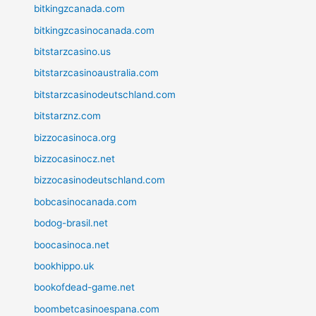
bitkingzcanada.com
bitkingzcasinocanada.com
bitstarzcasino.us
bitstarzcasinoaustralia.com
bitstarzcasinodeutschland.com
bitstarznz.com
bizzocasinoca.org
bizzocasinocz.net
bizzocasinodeutschland.com
bobcasinocanada.com
bodog-brasil.net
boocasinoca.net
bookhippo.uk
bookofdead-game.net
boombetcasinoespana.com