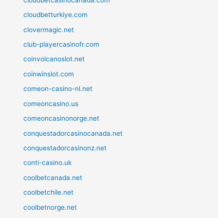
cloudbetturkiye.com
clovermagic.net
club-playercasinofr.com
coinvolcanoslot.net
coinwinslot.com
comeon-casino-nl.net
comeoncasino.us
comeoncasinonorge.net
conquestadorcasinocanada.net
conquestadorcasinonz.net
conti-casino.uk
coolbetcanada.net
coolbetchile.net
coolbetnorge.net