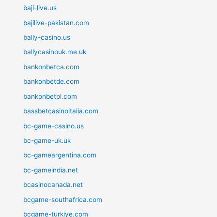
baji-live.us
bajilive-pakistan.com
bally-casino.us
ballycasinouk.me.uk
bankonbetca.com
bankonbetde.com
bankonbetpl.com
bassbetcasinoitalia.com
bc-game-casino.us
bc-game-uk.uk
bc-gameargentina.com
bc-gameindia.net
bcasinocanada.net
bcgame-southafrica.com
bcgame-turkiye.com