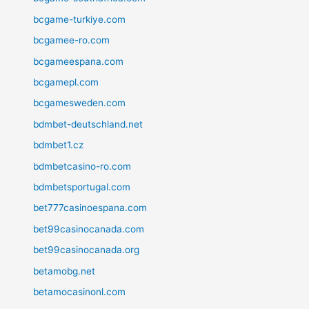
bcgame-turkiye.com
bcgamee-ro.com
bcgameespana.com
bcgamepl.com
bcgamesweden.com
bdmbet-deutschland.net
bdmbet1.cz
bdmbetcasino-ro.com
bdmbetsportugal.com
bet777casinoespana.com
bet99casinocanada.com
bet99casinocanada.org
betamobg.net
betamocasinonl.com