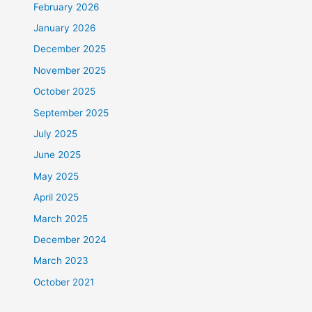
February 2026
January 2026
December 2025
November 2025
October 2025
September 2025
July 2025
June 2025
May 2025
April 2025
March 2025
December 2024
March 2023
October 2021