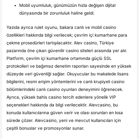
Mobil uyumluluk, günümüzün hızla değişen dijital
dünyasında bir zorunluluk haline geldi.
Yazıda ayrıca rulet oyunu, bakara canlı ve mobil casino
özellikleri hakkında bilgi verilecek; çevrim içi kumarhane para
çekme prosedürleri tartışılacaktır. Alev casino, Türkiye
pazarında öne çıkan güvenilir casino siteleri arasında yer alır.
Platform, çevrim içi kumarhane ortamında güçlü SSL
protokolleri ve bağımsız denetim raporları sayesinde en yüksek
düzeyde veri güvenliği sağlar. Okuyucular bu makalede lisans
bilgilerini, resmi erişim yöntemlerini ve canlı krupiyeli casino
bölümlerindeki canlı casino oyunları deneyimini öğrenecek.
Ayrıca, yüksek bahis casino tercih edenlere yönelik VIP
seçenekleri hakkında da bilgi verilecektir. Alevcasino, bu
konuda kullanıcılarına güven verir ve olası sorunları en kısa
sürede çözer. Alevcasino, yeni ve mevcut kullanıcıları için
çeşitli bonuslar ve promosyonlar sunar.