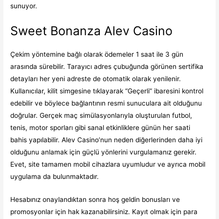
sunuyor.
Sweet Bonanza Alev Casino
Çekim yöntemine bağlı olarak ödemeler 1 saat ile 3 gün
arasında sürebilir. Tarayıcı adres çubuğunda görünen sertifika
detayları her yeni adreste de otomatik olarak yenilenir.
Kullanıcılar, kilit simgesine tıklayarak “Geçerli” ibaresini kontrol
edebilir ve böylece bağlantının resmi sunuculara ait olduğunu
doğrular. Gerçek maç simülasyonlarıyla oluşturulan futbol,
tenis, motor sporları gibi sanal etkinliklere günün her saati
bahis yapılabilir. Alev Casino’nun neden diğerlerinden daha iyi
olduğunu anlamak için güçlü yönlerini vurgulamanız gerekir.
Evet, site tamamen mobil cihazlara uyumludur ve ayrıca mobil
uygulama da bulunmaktadır.
Hesabınız onaylandıktan sonra hoş geldin bonusları ve
promosyonlar için hak kazanabilirsiniz. Kayıt olmak için para