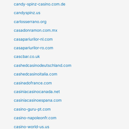
candy-spinz-casino.com.de
candyspinz.us
carlosserrano.org
casadonramon.com.mx
casapariurilor-nl.com
casapariurilor-ro.com
cascbar.co.uk
cashedcasinodeutschland.com
cashedcasinoitalia.com
casinadofrance.com
casiniacasinocanada.net
casiniacasinoespana.com
casino-guru-pt.com
casino-napoleonfr.com
casino-world-us.us