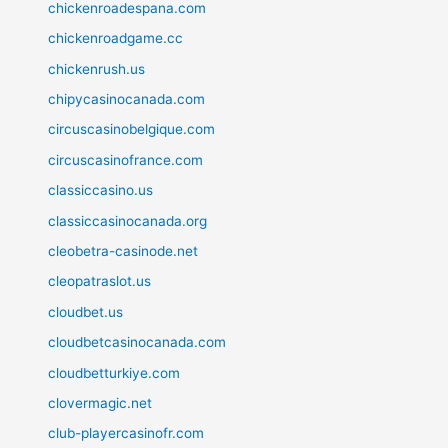
chickenroadespana.com
chickenroadgame.cc
chickenrush.us
chipycasinocanada.com
circuscasinobelgique.com
circuscasinofrance.com
classiccasino.us
classiccasinocanada.org
cleobetra-casinode.net
cleopatraslot.us
cloudbet.us
cloudbetcasinocanada.com
cloudbetturkiye.com
clovermagic.net
club-playercasinofr.com