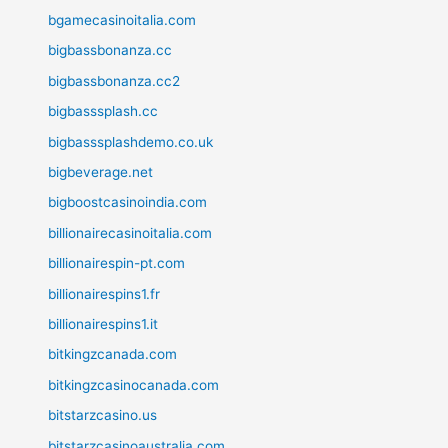
bgamecasinoitalia.com
bigbassbonanza.cc
bigbassbonanza.cc2
bigbasssplash.cc
bigbasssplashdemo.co.uk
bigbeverage.net
bigboostcasinoindia.com
billionairecasinoitalia.com
billionairespin-pt.com
billionairespins1.fr
billionairespins1.it
bitkingzcanada.com
bitkingzcasinocanada.com
bitstarzcasino.us
bitstarzcasinoaustralia.com