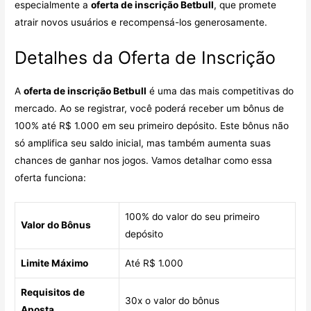
especialmente a
oferta de inscrição Betbull
, que promete
atrair novos usuários e recompensá-los generosamente.
Detalhes da Oferta de Inscrição
A
oferta de inscrição Betbull
é uma das mais competitivas do
mercado. Ao se registrar, você poderá receber um bônus de
100% até R$ 1.000 em seu primeiro depósito. Este bônus não
só amplifica seu saldo inicial, mas também aumenta suas
chances de ganhar nos jogos. Vamos detalhar como essa
oferta funciona:
100% do valor do seu primeiro
Valor do Bônus
depósito
Limite Máximo
Até R$ 1.000
Requisitos de
30x o valor do bônus
Aposta