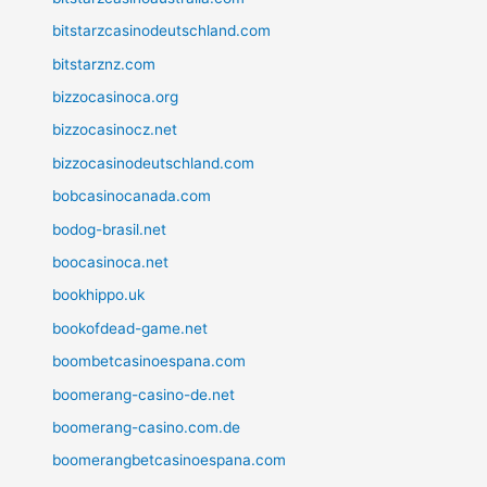
bitstarzcasinodeutschland.com
bitstarznz.com
bizzocasinoca.org
bizzocasinocz.net
bizzocasinodeutschland.com
bobcasinocanada.com
bodog-brasil.net
boocasinoca.net
bookhippo.uk
bookofdead-game.net
boombetcasinoespana.com
boomerang-casino-de.net
boomerang-casino.com.de
boomerangbetcasinoespana.com