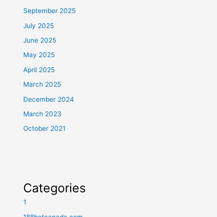
September 2025
July 2025
June 2025
May 2025
April 2025
March 2025
December 2024
March 2023
October 2021
Categories
1
188betcanada.com