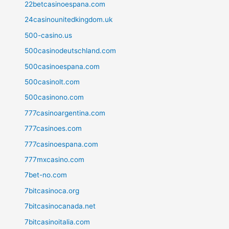
22betcasinoespana.com
24casinounitedkingdom.uk
500-casino.us
500casinodeutschland.com
500casinoespana.com
500casinolt.com
500casinono.com
777casinoargentina.com
777casinoes.com
777casinoespana.com
777mxcasino.com
7bet-no.com
7bitcasinoca.org
7bitcasinocanada.net
7bitcasinoitalia.com