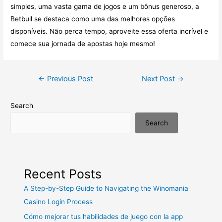
simples, uma vasta gama de jogos e um bônus generoso, a
Betbull se destaca como uma das melhores opções
disponíveis. Não perca tempo, aproveite essa oferta incrível e
comece sua jornada de apostas hoje mesmo!
Post
←
Previous Post
Next Post
→
navigation
Search
Search
Recent Posts
A Step-by-Step Guide to Navigating the Winomania
Casino Login Process
Cómo mejorar tus habilidades de juego con la app