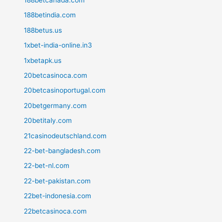
188betindia.com
188betus.us
1xbet-india-online.in3
1xbetapk.us
20betcasinoca.com
20betcasinoportugal.com
20betgermany.com
20betitaly.com
21casinodeutschland.com
22-bet-bangladesh.com
22-bet-nl.com
22-bet-pakistan.com
22bet-indonesia.com
22betcasinoca.com