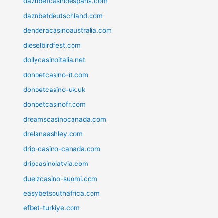
daznbetcasinoespana.com
daznbetdeutschland.com
denderacasinoaustralia.com
dieselbirdfest.com
dollycasinoitalia.net
donbetcasino-it.com
donbetcasino-uk.uk
donbetcasinofr.com
dreamscasinocanada.com
drelanaashley.com
drip-casino-canada.com
dripcasinolatvia.com
duelzcasino-suomi.com
easybetsouthafrica.com
efbet-turkiye.com