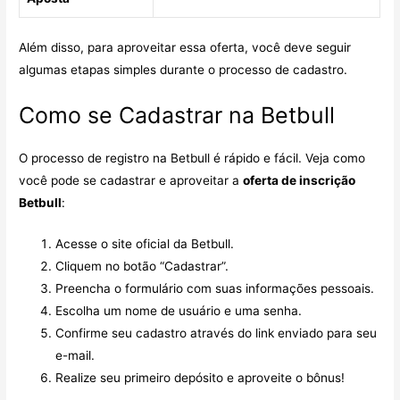
Além disso, para aproveitar essa oferta, você deve seguir
algumas etapas simples durante o processo de cadastro.
Como se Cadastrar na Betbull
O processo de registro na Betbull é rápido e fácil. Veja como
você pode se cadastrar e aproveitar a
oferta de inscrição
Betbull
:
Acesse o site oficial da Betbull.
Cliquem no botão “Cadastrar”.
Preencha o formulário com suas informações pessoais.
Escolha um nome de usuário e uma senha.
Confirme seu cadastro através do link enviado para seu
e-mail.
Realize seu primeiro depósito e aproveite o bônus!