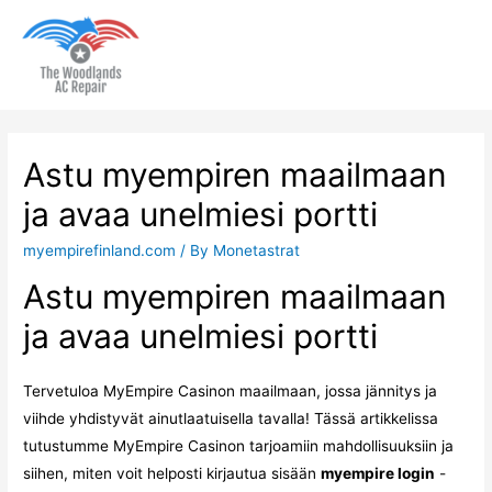
Main
Men
Astu myempiren maailmaan
ja avaa unelmiesi portti
myempirefinland.com
/ By
Monetastrat
Astu myempiren maailmaan
ja avaa unelmiesi portti
Tervetuloa MyEmpire Casinon maailmaan, jossa jännitys ja
viihde yhdistyvät ainutlaatuisella tavalla! Tässä artikkelissa
tutustumme MyEmpire Casinon tarjoamiin mahdollisuuksiin ja
siihen, miten voit helposti kirjautua sisään
myempire login
-