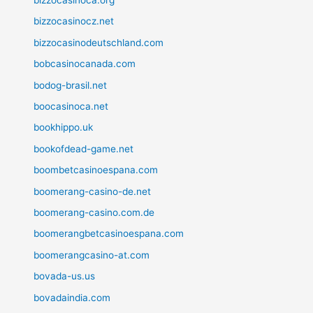
bizzocasinocz.net
bizzocasinodeutschland.com
bobcasinocanada.com
bodog-brasil.net
boocasinoca.net
bookhippo.uk
bookofdead-game.net
boombetcasinoespana.com
boomerang-casino-de.net
boomerang-casino.com.de
boomerangbetcasinoespana.com
boomerangcasino-at.com
bovada-us.us
bovadaindia.com