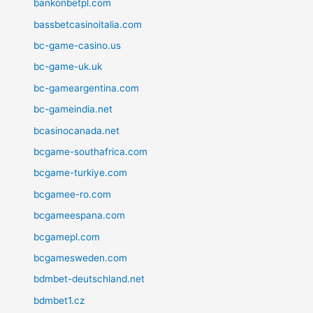
bankonbetpl.com
bassbetcasinoitalia.com
bc-game-casino.us
bc-game-uk.uk
bc-gameargentina.com
bc-gameindia.net
bcasinocanada.net
bcgame-southafrica.com
bcgame-turkiye.com
bcgamee-ro.com
bcgameespana.com
bcgamepl.com
bcgamesweden.com
bdmbet-deutschland.net
bdmbet1.cz