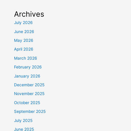
Archives
July 2026
June 2026
May 2026
April 2026
March 2026
February 2026
January 2026
December 2025
November 2025
October 2025
September 2025
July 2025
June 2025