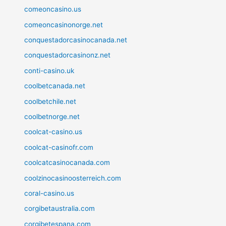
comeoncasino.us
comeoncasinonorge.net
conquestadorcasinocanada.net
conquestadorcasinonz.net
conti-casino.uk
coolbetcanada.net
coolbetchile.net
coolbetnorge.net
coolcat-casino.us
coolcat-casinofr.com
coolcatcasinocanada.com
coolzinocasinoosterreich.com
coral-casino.us
corgibetaustralia.com
corgibetespana.com