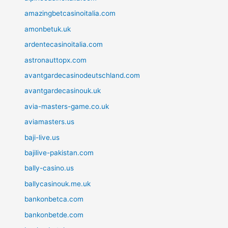
amazingbetcasinoitalia.com
amonbetuk.uk
ardentecasinoitalia.com
astronauttopx.com
avantgardecasinodeutschland.com
avantgardecasinouk.uk
avia-masters-game.co.uk
aviamasters.us
baji-live.us
bajilive-pakistan.com
bally-casino.us
ballycasinouk.me.uk
bankonbetca.com
bankonbetde.com