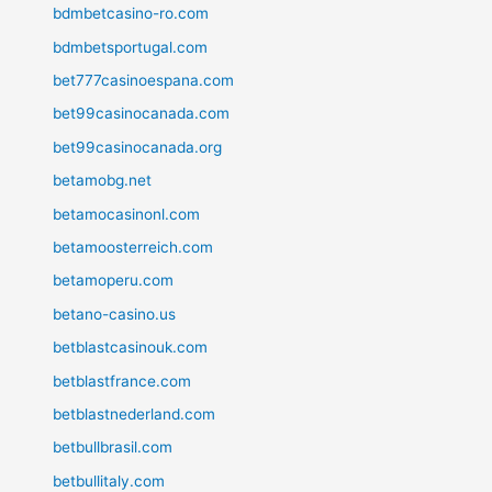
bdmbetcasino-ro.com
bdmbetsportugal.com
bet777casinoespana.com
bet99casinocanada.com
bet99casinocanada.org
betamobg.net
betamocasinonl.com
betamoosterreich.com
betamoperu.com
betano-casino.us
betblastcasinouk.com
betblastfrance.com
betblastnederland.com
betbullbrasil.com
betbullitaly.com