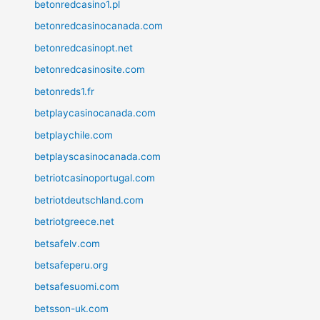
betonredcasino1.pl
betonredcasinocanada.com
betonredcasinopt.net
betonredcasinosite.com
betonreds1.fr
betplaycasinocanada.com
betplaychile.com
betplayscasinocanada.com
betriotcasinoportugal.com
betriotdeutschland.com
betriotgreece.net
betsafelv.com
betsafeperu.org
betsafesuomi.com
betsson-uk.com