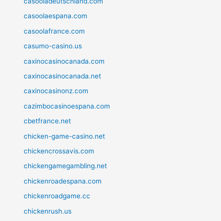
casooladeutschland.com
casoolaespana.com
casoolafrance.com
casumo-casino.us
caxinocasinocanada.com
caxinocasinocanada.net
caxinocasinonz.com
cazimbocasinoespana.com
cbetfrance.net
chicken-game-casino.net
chickencrossavis.com
chickengamegambling.net
chickenroadespana.com
chickenroadgame.cc
chickenrush.us