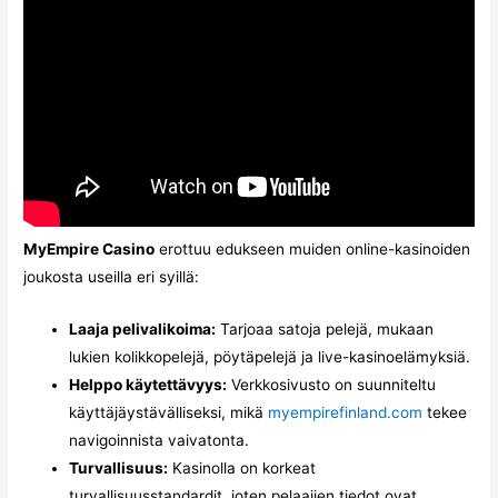
MyEmpire Casino
erottuu edukseen muiden online-kasinoiden
joukosta useilla eri syillä:
Laaja pelivalikoima:
Tarjoaa satoja pelejä, mukaan
lukien kolikkopelejä, pöytäpelejä ja live-kasinoelämyksiä.
Helppo käytettävyys:
Verkkosivusto on suunniteltu
käyttäjäystävälliseksi, mikä
myempirefinland.com
tekee
navigoinnista vaivatonta.
Turvallisuus:
Kasinolla on korkeat
turvallisuusstandardit, joten pelaajien tiedot ovat