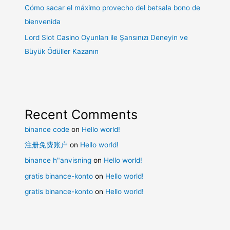
Cómo sacar el máximo provecho del betsala bono de
bienvenida
Lord Slot Casino Oyunları ile Şansınızı Deneyin ve
Büyük Ödüller Kazanın
Recent Comments
binance code
on
Hello world!
注册免费账户
on
Hello world!
binance h"anvisning
on
Hello world!
gratis binance-konto
on
Hello world!
gratis binance-konto
on
Hello world!