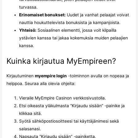
turvassa.
Erinomaiset bonukset:
Uudet ja vanhat pelaajat voivat
nauttia houkuttelevista bonuksista ja kampanjoista.
Yhteisö:
Sosiaalinen elementti, jossa voit kilpailla
ystävien kanssa tai jakaa kokemuksia muiden pelaajien
kanssa.
Kuinka kirjautua MyEmpireen?
Kirjautuminen
myempire login
-toiminnon avulla on nopeaa ja
helppoa. Seuraa alla olevia ohjeita:
Vieraile MyEmpire Casinon verkkosivustolla.
Etsi oikeasta yläkulmasta “Kirjaudu sisään” -painike ja
klikkaa sitä.
Syötä sähköpostiosoitteesi tai käyttäjänimesi sekä
salasanasi.
Napsauta “Kirjaudu sisään” -painiketta.