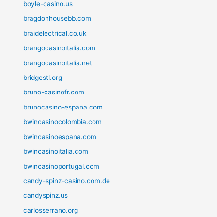
boyle-casino.us
bragdonhousebb.com
braidelectrical.co.uk
brangocasinoitalia.com
brangocasinoitalia.net
bridgestl.org
bruno-casinofr.com
brunocasino-espana.com
bwincasinocolombia.com
bwincasinoespana.com
bwincasinoitalia.com
bwincasinoportugal.com
candy-spinz-casino.com.de
candyspinz.us
carlosserrano.org