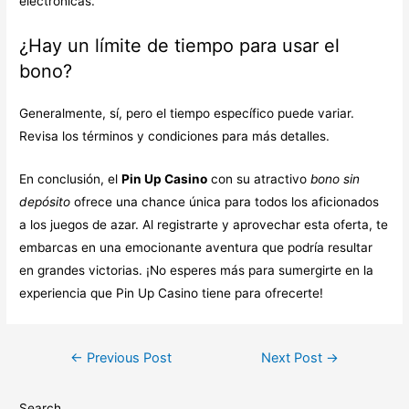
electrónicas.
¿Hay un límite de tiempo para usar el
bono?
Generalmente, sí, pero el tiempo específico puede variar.
Revisa los términos y condiciones para más detalles.
En conclusión, el
Pin Up Casino
con su atractivo
bono sin
depósito
ofrece una chance única para todos los aficionados
a los juegos de azar. Al registrarte y aprovechar esta oferta, te
embarcas en una emocionante aventura que podría resultar
en grandes victorias. ¡No esperes más para sumergirte en la
experiencia que Pin Up Casino tiene para ofrecerte!
Post
←
Previous Post
Next Post
→
navigation
Search