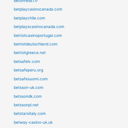
betonreds1.fr
betplaycasinocanada.com
betplaychile.com
betplayscasinocanada.com
betriotcasinoportugal.com
betriotdeutschland.com
betriotgreece.net
betsafelv.com
betsafeperu.org
betsafesuomi.com
betsson-uk.com
betssondk.com
betssonpl.net
betstarsitaly.com
betway-casino-uk.uk