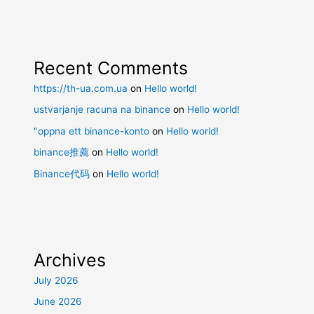
Recent Comments
https://th-ua.com.ua
on
Hello world!
ustvarjanje racuna na binance
on
Hello world!
"oppna ett binance-konto
on
Hello world!
binance推薦
on
Hello world!
Binance代码
on
Hello world!
Archives
July 2026
June 2026