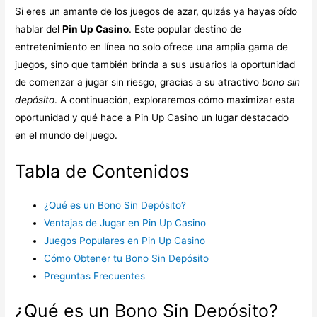
Si eres un amante de los juegos de azar, quizás ya hayas oído
hablar del
Pin Up Casino
. Este popular destino de
entretenimiento en línea no solo ofrece una amplia gama de
juegos, sino que también brinda a sus usuarios la oportunidad
de comenzar a jugar sin riesgo, gracias a su atractivo
bono sin
depósito
. A continuación, exploraremos cómo maximizar esta
oportunidad y qué hace a Pin Up Casino un lugar destacado
en el mundo del juego.
Tabla de Contenidos
¿Qué es un Bono Sin Depósito?
Ventajas de Jugar en Pin Up Casino
Juegos Populares en Pin Up Casino
Cómo Obtener tu Bono Sin Depósito
Preguntas Frecuentes
¿Qué es un Bono Sin Depósito?