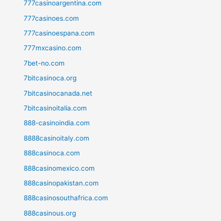
777casinoargentina.com
777casinoes.com
777casinoespana.com
777mxcasino.com
7bet-no.com
7bitcasinoca.org
7bitcasinocanada.net
7bitcasinoitalia.com
888-casinoindia.com
8888casinoitaly.com
888casinoca.com
888casinomexico.com
888casinopakistan.com
888casinosouthafrica.com
888casinous.org