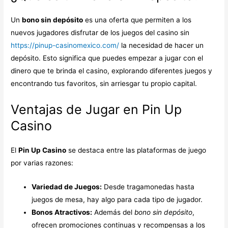
Un
bono sin depósito
es una oferta que permiten a los
nuevos jugadores disfrutar de los juegos del casino sin
https://pinup-casinomexico.com/
la necesidad de hacer un
depósito. Esto significa que puedes empezar a jugar con el
dinero que te brinda el casino, explorando diferentes juegos y
encontrando tus favoritos, sin arriesgar tu propio capital.
Ventajas de Jugar en Pin Up
Casino
El
Pin Up Casino
se destaca entre las plataformas de juego
por varias razones:
Variedad de Juegos:
Desde tragamonedas hasta
juegos de mesa, hay algo para cada tipo de jugador.
Bonos Atractivos:
Además del
bono sin depósito
,
ofrecen promociones continuas y recompensas a los