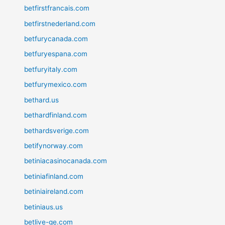
betfirstfrancais.com
betfirstnederland.com
betfurycanada.com
betfuryespana.com
betfuryitaly.com
betfurymexico.com
bethard.us
bethardfinland.com
bethardsverige.com
betifynorway.com
betiniacasinocanada.com
betiniafinland.com
betiniaireland.com
betiniaus.us
betlive-ge.com