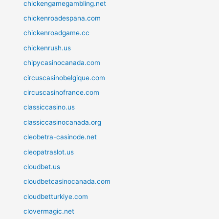
chickengamegambling.net
chickenroadespana.com
chickenroadgame.cc
chickenrush.us
chipycasinocanada.com
circuscasinobelgique.com
circuscasinofrance.com
classiccasino.us
classiccasinocanada.org
cleobetra-casinode.net
cleopatraslot.us
cloudbet.us
cloudbetcasinocanada.com
cloudbetturkiye.com
clovermagic.net