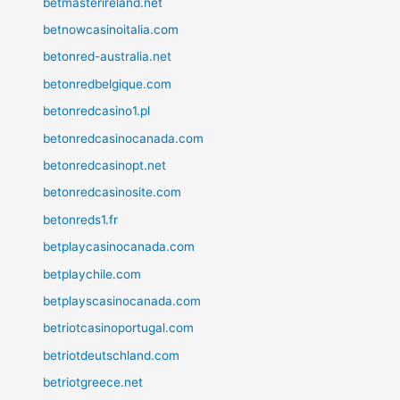
betmasterireland.net
betnowcasinoitalia.com
betonred-australia.net
betonredbelgique.com
betonredcasino1.pl
betonredcasinocanada.com
betonredcasinopt.net
betonredcasinosite.com
betonreds1.fr
betplaycasinocanada.com
betplaychile.com
betplayscasinocanada.com
betriotcasinoportugal.com
betriotdeutschland.com
betriotgreece.net