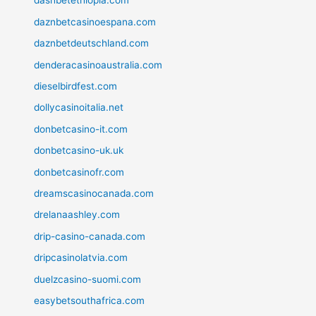
dashbetethiopia.com
daznbetcasinoespana.com
daznbetdeutschland.com
denderacasinoaustralia.com
dieselbirdfest.com
dollycasinoitalia.net
donbetcasino-it.com
donbetcasino-uk.uk
donbetcasinofr.com
dreamscasinocanada.com
drelanaashley.com
drip-casino-canada.com
dripcasinolatvia.com
duelzcasino-suomi.com
easybetsouthafrica.com