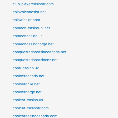
club-playercasinofr.com
coinvolcanoslot.net
coinwinslot.com
comeon-casino-nl.net
comeoncasino.us
comeoncasinonorge.net
conquestadorcasinocanada.net
conquestadorcasinonz.net
conti-casino.uk
coolbetcanada.net
coolbetchile.net
coolbetnorge.net
coolcat-casino.us
coolcat-casinofr.com
coolcatcasinocanada.com