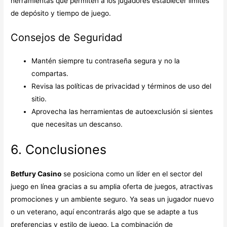
herramientas que permiten a los jugadores establecer límites
de depósito y tiempo de juego.
Consejos de Seguridad
Mantén siempre tu contraseña segura y no la
compartas.
Revisa las políticas de privacidad y términos de uso del
sitio.
Aprovecha las herramientas de autoexclusión si sientes
que necesitas un descanso.
6. Conclusiones
Betfury Casino
se posiciona como un líder en el sector del
juego en línea gracias a su amplia oferta de juegos, atractivas
promociones y un ambiente seguro. Ya seas un jugador nuevo
o un veterano, aquí encontrarás algo que se adapte a tus
preferencias y estilo de juego. La combinación de