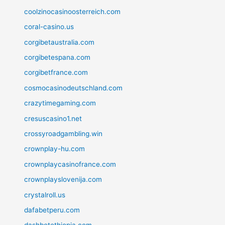
coolzinocasinoosterreich.com
coral-casino.us
corgibetaustralia.com
corgibetespana.com
corgibetfrance.com
cosmocasinodeutschland.com
crazytimegaming.com
cresuscasino1.net
crossyroadgambling.win
crownplay-hu.com
crownplaycasinofrance.com
crownplayslovenija.com
crystalroll.us
dafabetperu.com