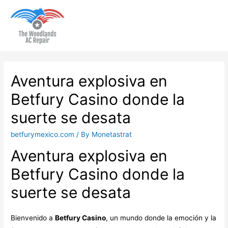
Main
Men
Aventura explosiva en
Betfury Casino donde la
suerte se desata
betfurymexico.com
/ By
Monetastrat
Aventura explosiva en
Betfury Casino donde la
suerte se desata
Bienvenido a
Betfury Casino
, un mundo donde la emoción y la