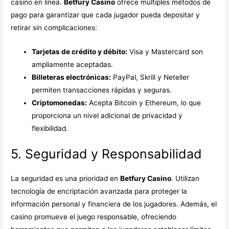
casino en línea.
Betfury Casino
ofrece múltiples métodos de
pago para garantizar que cada jugador pueda depositar y
retirar sin complicaciones:
Tarjetas de crédito y débito:
Visa y Mastercard son
ampliamente aceptadas.
Billeteras electrónicas:
PayPal, Skrill y Neteller
permiten transacciones rápidas y seguras.
Criptomonedas:
Acepta Bitcoin y Ethereum, lo que
proporciona un nivel adicional de privacidad y
flexibilidad.
5. Seguridad y Responsabilidad
La seguridad es una prioridad en
Betfury Casino
. Utilizan
tecnología de encriptación avanzada para proteger la
información personal y financiera de los jugadores. Además, el
casino promueve el juego responsable, ofreciendo