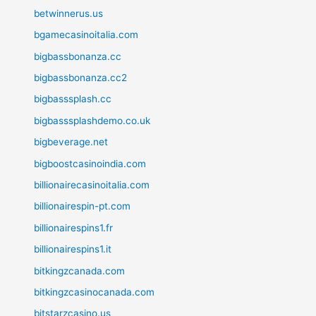
betwinnerus.us
bgamecasinoitalia.com
bigbassbonanza.cc
bigbassbonanza.cc2
bigbasssplash.cc
bigbasssplashdemo.co.uk
bigbeverage.net
bigboostcasinoindia.com
billionairecasinoitalia.com
billionairespin-pt.com
billionairespins1.fr
billionairespins1.it
bitkingzcanada.com
bitkingzcasinocanada.com
bitstarzcasino.us