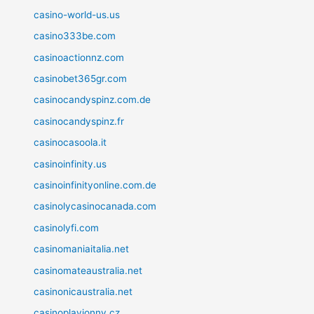
casino-world-us.us
casino333be.com
casinoactionnz.com
casinobet365gr.com
casinocandyspinz.com.de
casinocandyspinz.fr
casinocasoola.it
casinoinfinity.us
casinoinfinityonline.com.de
casinolycasinocanada.com
casinolyfi.com
casinomaniaitalia.net
casinomateaustralia.net
casinonicaustralia.net
casinoplayjonny.cz