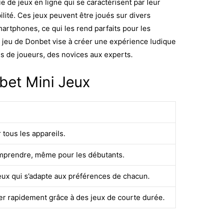
e de jeux en ligne qui se caractérisent par leur
ibilité. Ces jeux peuvent être joués sur divers
martphones, ce qui les rend parfaits pour les
jeu de Donbet vise à créer une expérience ludique
pes de joueurs, des novices aux experts.
bet Mini Jeux
 tous les appareils.
omprendre, même pour les débutants.
eux qui s’adapte aux préférences de chacun.
er rapidement grâce à des jeux de courte durée.