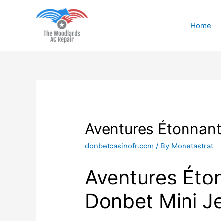
Home
Aventures Étonnant
donbetcasinofr.com
/ By
Monetastrat
Aventures Éto
Donbet Mini J