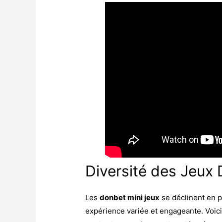
Diversité des Jeux 
Les
donbet mini jeux
se déclinent en p
expérience variée et engageante. Voic