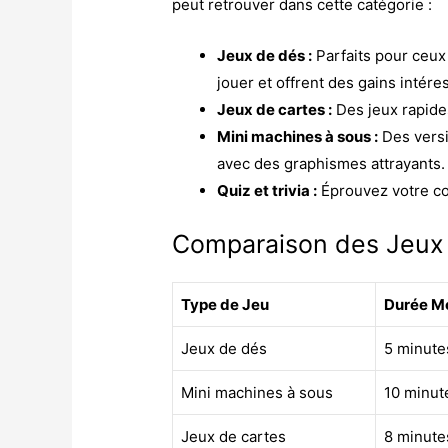
peut retrouver dans cette catégorie :
Jeux de dés :
Parfaits pour ceux 
jouer et offrent des gains intére
Jeux de cartes :
Des jeux rapide
Mini machines à sous :
Des versi
avec des graphismes attrayants.
Quiz et trivia :
Éprouvez votre co
Comparaison des Jeux
Type de Jeu
Durée M
Jeux de dés
5 minute
Mini machines à sous
10 minut
Jeux de cartes
8 minute