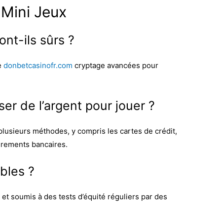
 Mini Jeux
ont-ils sûrs ?
e
donbetcasinofr.com
cryptage avancées pour
r de l’argent pour jouer ?
plusieurs méthodes, y compris les cartes de crédit,
virements bancaires.
ables ?
et soumis à des tests d’équité réguliers par des