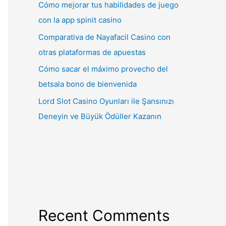
Cómo mejorar tus habilidades de juego
con la app spinit casino
Comparativa de Nayafacil Casino con
otras plataformas de apuestas
Cómo sacar el máximo provecho del
betsala bono de bienvenida
Lord Slot Casino Oyunları ile Şansınızı
Deneyin ve Büyük Ödüller Kazanın
Recent Comments