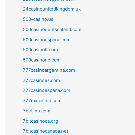
24casinounitedkingdom.uk
500-casino.us
500casinodeutschland.com
500casinoespana.com
500casinolt.com
500casinono.com
777casinoargentina.com
777casinoes.com
777casinoespana.com
777mxcasino.com
7bet-no.com
7bitcasinoca.org
7bitcasinocanada.net