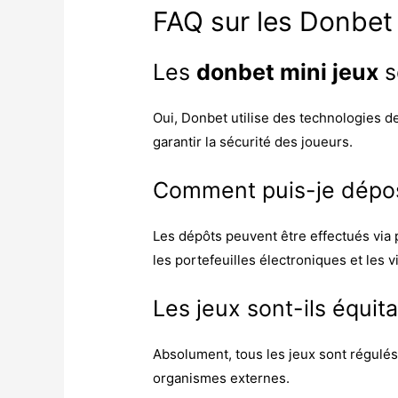
FAQ sur les Donbet
Les
donbet mini jeux
s
Oui, Donbet utilise des technologies d
garantir la sécurité des joueurs.
Comment puis-je dépose
Les dépôts peuvent être effectués via 
les portefeuilles électroniques et les 
Les jeux sont-ils équit
Absolument, tous les jeux sont régulés 
organismes externes.