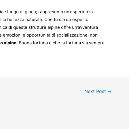
ice luogo di gioco; rappresenta un’esperienza
 la bellezza naturale. Che tu sia un esperto
nica di queste strutture alpine offre un’avventura
e emozioni e opportunità di socializzazione, non
o alpino
. Buona fortuna e che la fortuna sia sempre
Next Post
→