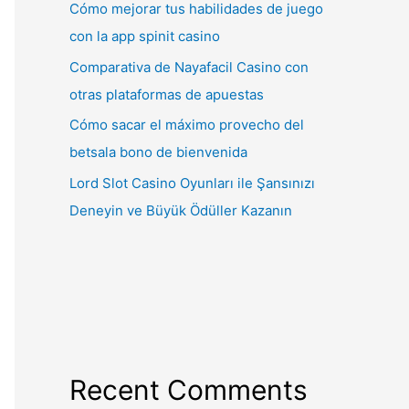
Cómo mejorar tus habilidades de juego
con la app spinit casino
Comparativa de Nayafacil Casino con
otras plataformas de apuestas
Cómo sacar el máximo provecho del
betsala bono de bienvenida
Lord Slot Casino Oyunları ile Şansınızı
Deneyin ve Büyük Ödüller Kazanın
Recent Comments