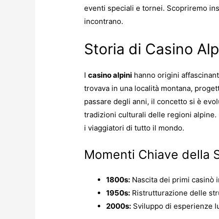
eventi speciali e tornei. Scopriremo in
incontrano.
Storia di Casino Al
I
casino alpini
hanno origini affascinanti
trovava in una località montana, progetta
passare degli anni, il concetto si è ev
tradizioni culturali delle regioni alpine
i viaggiatori di tutto il mondo.
Momenti Chiave della S
1800s:
Nascita dei primi casinò in
1950s:
Ristrutturazione delle str
2000s:
Sviluppo di esperienze l