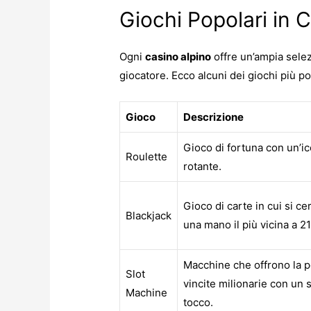
Giochi Popolari in 
Ogni
casino alpino
offre un’ampia selez
giocatore. Ecco alcuni dei giochi più po
Gioco
Descrizione
Gioco di fortuna con un’ic
Roulette
rotante.
Gioco di carte in cui si ce
Blackjack
una mano il più vicina a 21
Macchine che offrono la po
Slot
vincite milionarie con un
Machine
tocco.