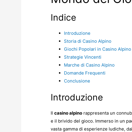
Indice
Introduzione
Storia di Casino Alpino
Giochi Popolari in Casino Alpino
Strategie Vincenti
Marche di Casino Alpino
Domande Frequenti
Conclusione
Introduzione
Il
casino alpino
rappresenta un connubio
e il brivido del gioco. Immerso in un p
vasta gamma di esperienze ludiche, dalle