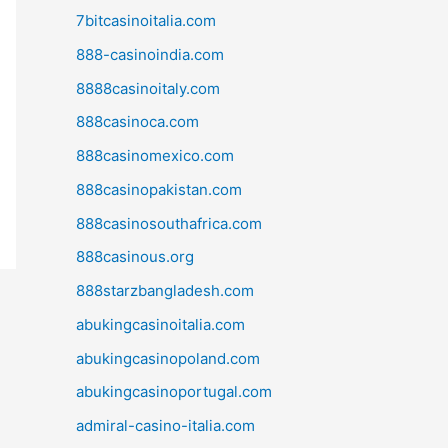
7bitcasinoitalia.com
888-casinoindia.com
8888casinoitaly.com
888casinoca.com
888casinomexico.com
888casinopakistan.com
888casinosouthafrica.com
888casinous.org
888starzbangladesh.com
abukingcasinoitalia.com
abukingcasinopoland.com
abukingcasinoportugal.com
admiral-casino-italia.com