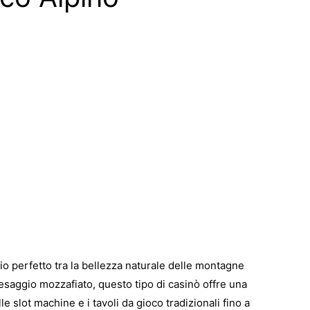
 perfetto tra la bellezza naturale delle montagne
aesaggio mozzafiato, questo tipo di casinò offre una
 slot machine e i tavoli da gioco tradizionali fino a