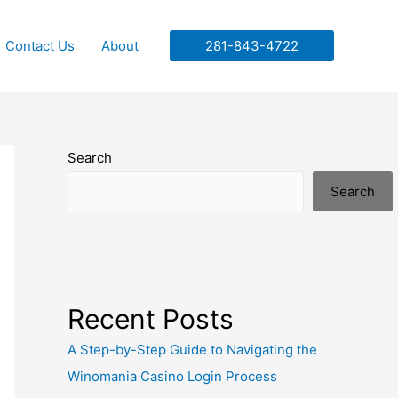
Contact Us
About
281-843-4722
Search
Search
Recent Posts
A Step-by-Step Guide to Navigating the
Winomania Casino Login Process