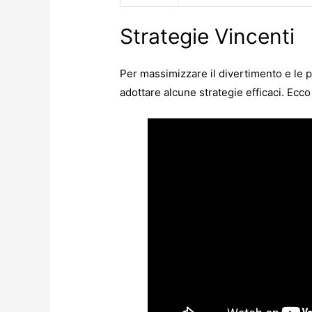
Strategie Vincenti
Per massimizzare il divertimento e le po
adottare alcune strategie efficaci. Ecco