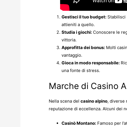
Gestisci il tuo budget:
Stabilisci
attieniti a quello.
Studia i giochi:
Conoscere le rego
vittoria.
Approfitta dei bonus:
Molti casi
vantaggio.
Gioca in modo responsabile:
Ric
una fonte di stress.
Marche di Casino A
Nella scena del
casino alpino
, diverse
reputazione di eccellenza. Alcuni dei n
Casinò Montano:
Famoso per l’at