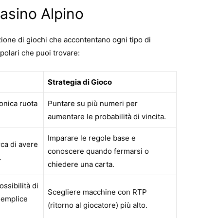
Casino Alpino
ione di giochi che accontentano ogni tipo di
polari che puoi trovare:
Strategia di Gioco
onica ruota
Puntare su più numeri per
aumentare le probabilità di vincita.
Imparare le regole base e
rca di avere
conoscere quando fermarsi o
.
chiedere una carta.
ssibilità di
Scegliere macchine con RTP
 semplice
(ritorno al giocatore) più alto.