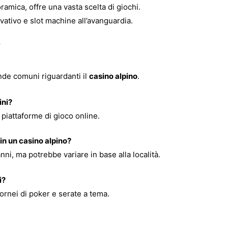
amica, offre una vasta scelta di giochi.
ativo e slot machine all’avanguardia.
i
nde comuni riguardanti il
casino alpino
.
ini?
 piattaforme di gioco online.
 in un casino alpino?
ni, ma potrebbe variare in base alla località.
i?
ornei di poker e serate a tema.