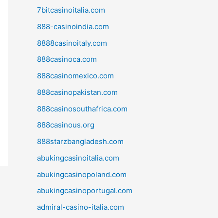
7bitcasinoitalia.com
888-casinoindia.com
8888casinoitaly.com
888casinoca.com
888casinomexico.com
888casinopakistan.com
888casinosouthafrica.com
888casinous.org
888starzbangladesh.com
abukingcasinoitalia.com
abukingcasinopoland.com
abukingcasinoportugal.com
admiral-casino-italia.com