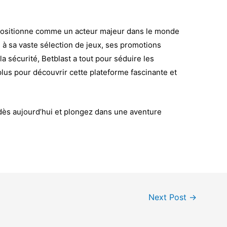
ositionne comme un acteur majeur dans le monde
 à sa vaste sélection de jeux, ses promotions
 sécurité, Betblast a tout pour séduire les
plus pour découvrir cette plateforme fascinante et
ès aujourd’hui et plongez dans une aventure
Next Post
→