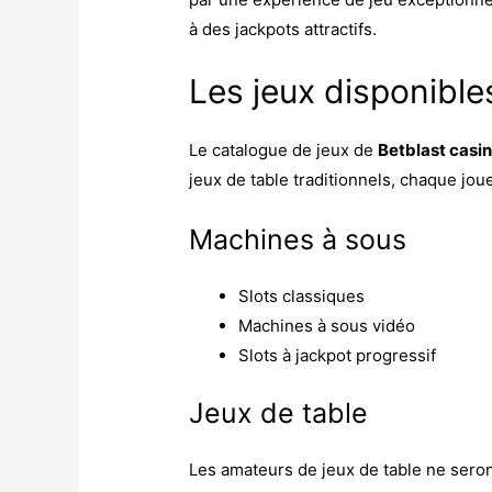
à des jackpots attractifs.
Les jeux disponible
Le catalogue de jeux de
Betblast casi
jeux de table traditionnels, chaque jo
Machines à sous
Slots classiques
Machines à sous vidéo
Slots à jackpot progressif
Jeux de table
Les amateurs de jeux de table ne seron