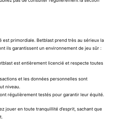
bliez pas de consulter régulièrement la section
é est primordiale. Betblast prend très au sérieux la
nt ils garantissent un environnement de jeu sûr :
etblast est entièrement licencié et respecte toutes
nsactions et les données personnelles sont
ut niveau.
sont régulièrement testés pour garantir leur équité.
 jouer en toute tranquillité d’esprit, sachant que
t.