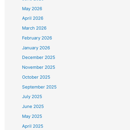
May 2026
April 2026
March 2026
February 2026
January 2026
December 2025
November 2025
October 2025
September 2025
July 2025
June 2025
May 2025
April 2025