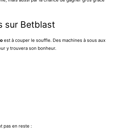
s sur Betblast
no
est à couper le souffle. Des machines à sous aux
ueur y trouvera son bonheur.
t pas en reste :