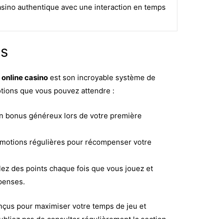
sino authentique avec une interaction en temps
ns
 online casino
est son incroyable système de
tions que vous pouvez attendre :
n bonus généreux lors de votre première
omotions régulières pour récompenser votre
ez des points chaque fois que vous jouez et
penses.
çus pour maximiser votre temps de jeu et