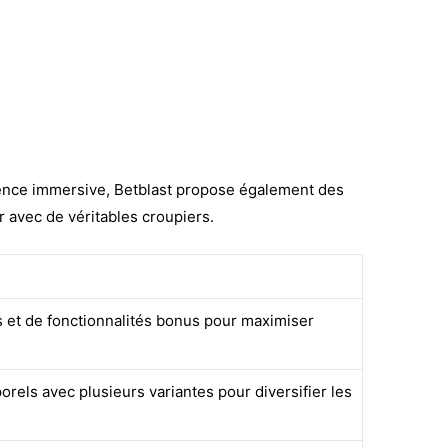
ence immersive, Betblast propose également des
r avec de véritables croupiers.
 et de fonctionnalités bonus pour maximiser
rels avec plusieurs variantes pour diversifier les