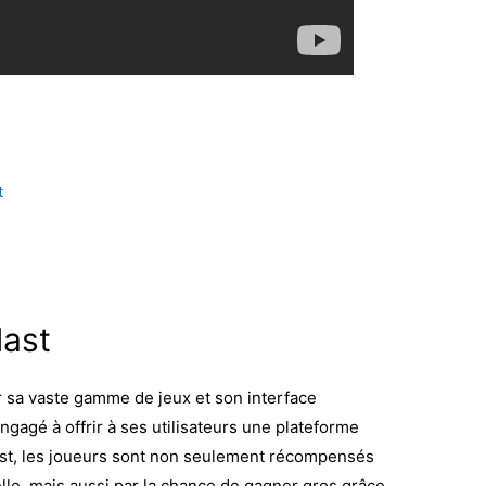
t
last
r sa vaste gamme de jeux et son interface
 engagé à offrir à ses utilisateurs une plateforme
last, les joueurs sont non seulement récompensés
le, mais aussi par la chance de gagner gros grâce