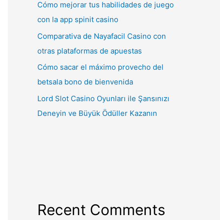
Cómo mejorar tus habilidades de juego
con la app spinit casino
Comparativa de Nayafacil Casino con
otras plataformas de apuestas
Cómo sacar el máximo provecho del
betsala bono de bienvenida
Lord Slot Casino Oyunları ile Şansınızı
Deneyin ve Büyük Ödüller Kazanın
Recent Comments