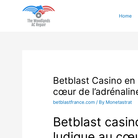
Home
Betblast Casino en 
cœur de l’adrénalin
betblastfrance.com
/ By
Monetastrat
Betblast casino
ludique au cœu