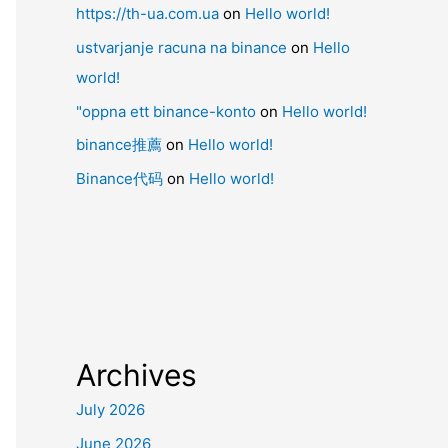
https://th-ua.com.ua
on
Hello world!
ustvarjanje racuna na binance
on
Hello
world!
"oppna ett binance-konto
on
Hello world!
binance推薦
on
Hello world!
Binance代码
on
Hello world!
Archives
July 2026
June 2026