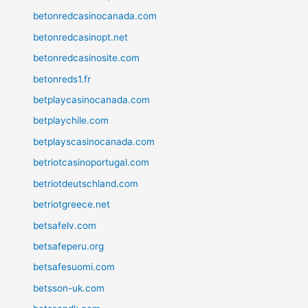
betonredcasinocanada.com
betonredcasinopt.net
betonredcasinosite.com
betonreds1.fr
betplaycasinocanada.com
betplaychile.com
betplayscasinocanada.com
betriotcasinoportugal.com
betriotdeutschland.com
betriotgreece.net
betsafelv.com
betsafeperu.org
betsafesuomi.com
betsson-uk.com