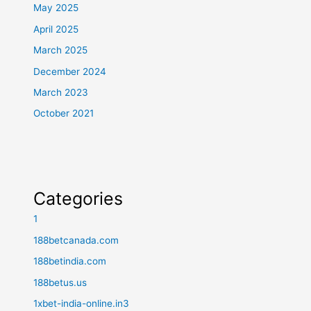
May 2025
April 2025
March 2025
December 2024
March 2023
October 2021
Categories
1
188betcanada.com
188betindia.com
188betus.us
1xbet-india-online.in3