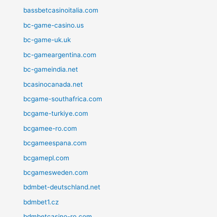
bassbetcasinoitalia.com
bc-game-casino.us
bc-game-uk.uk
bc-gameargentina.com
bc-gameindia.net
bcasinocanada.net
bcgame-southafrica.com
bcgame-turkiye.com
bcgamee-ro.com
bcgameespana.com
bcgamepl.com
bcgamesweden.com
bdmbet-deutschland.net
bdmbet1.cz
bdmbetcasino-ro.com