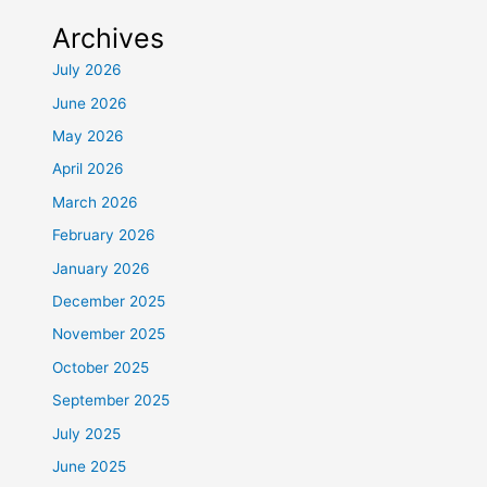
Archives
July 2026
June 2026
May 2026
April 2026
March 2026
February 2026
January 2026
December 2025
November 2025
October 2025
September 2025
July 2025
June 2025