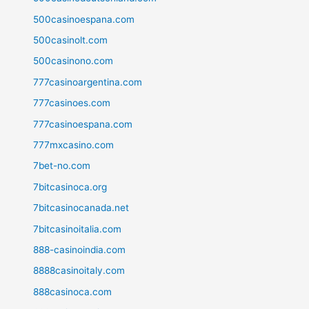
500casinoespana.com
500casinolt.com
500casinono.com
777casinoargentina.com
777casinoes.com
777casinoespana.com
777mxcasino.com
7bet-no.com
7bitcasinoca.org
7bitcasinocanada.net
7bitcasinoitalia.com
888-casinoindia.com
8888casinoitaly.com
888casinoca.com