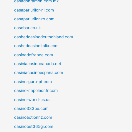
casadonramon.com.mx
casapariurilor-nl.com
casapariurilor-ro.com
cascbar.co.uk
cashedcasinodeutschland.com
cashedcasinoitalia.com
casinadofrance.com
casiniacasinocanada.net
casiniacasinoespana.com
casino-guru-pt.com
casino-napoleonfr.com
casino-world-us.us
casino333be.com
casinoactionnz.com
casinobet365gr.com