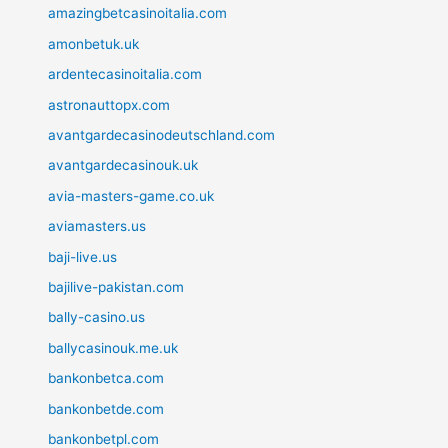
amazingbetcasinoitalia.com
amonbetuk.uk
ardentecasinoitalia.com
astronauttopx.com
avantgardecasinodeutschland.com
avantgardecasinouk.uk
avia-masters-game.co.uk
aviamasters.us
baji-live.us
bajilive-pakistan.com
bally-casino.us
ballycasinouk.me.uk
bankonbetca.com
bankonbetde.com
bankonbetpl.com