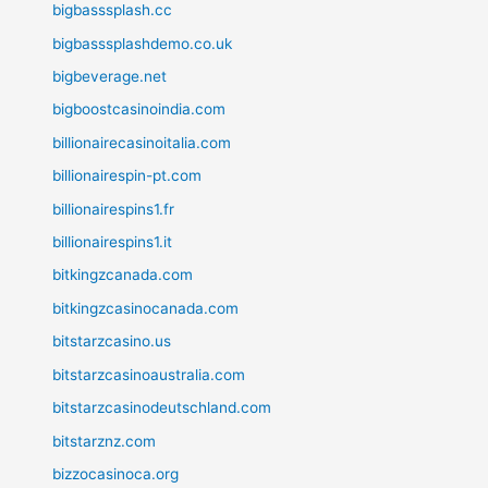
bigbasssplash.cc
bigbasssplashdemo.co.uk
bigbeverage.net
bigboostcasinoindia.com
billionairecasinoitalia.com
billionairespin-pt.com
billionairespins1.fr
billionairespins1.it
bitkingzcanada.com
bitkingzcasinocanada.com
bitstarzcasino.us
bitstarzcasinoaustralia.com
bitstarzcasinodeutschland.com
bitstarznz.com
bizzocasinoca.org