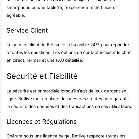
smartphone ou une tablette, l’expérience reste fluide et
agréable.
Service Client
Le service client de Betlive est disponible 24/7 pour répondre
à toutes les questions. Les options de contact incluent le chat
en direct, l’e-mail et une FAQ détaillée.
Sécurité et Fiabilité
La sécurité est primordiale lorsqu’il s’agit de jeux d’argent en
ligne. Betlive met en place des mesures strictes pour garantir
la sécurité des données et des transactions de ses utilisateurs.
Licences et Régulations
Opérant sous une licence belge, Betlive respecte toutes les