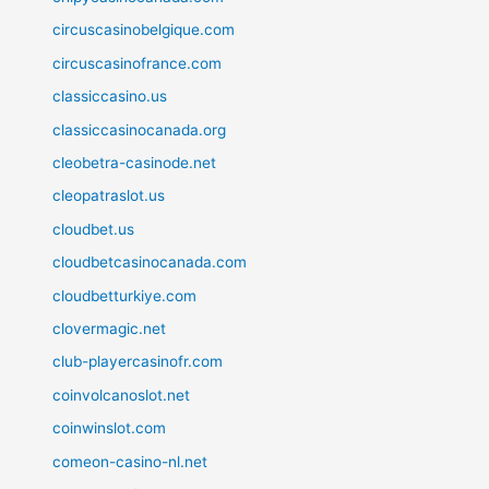
circuscasinobelgique.com
circuscasinofrance.com
classiccasino.us
classiccasinocanada.org
cleobetra-casinode.net
cleopatraslot.us
cloudbet.us
cloudbetcasinocanada.com
cloudbetturkiye.com
clovermagic.net
club-playercasinofr.com
coinvolcanoslot.net
coinwinslot.com
comeon-casino-nl.net