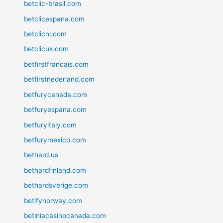
betclic-brasil.com
betclicespana.com
betclicnl.com
betclicuk.com
betfirstfrancais.com
betfirstnederland.com
betfurycanada.com
betfuryespana.com
betfuryitaly.com
betfurymexico.com
bethard.us
bethardfinland.com
bethardsverige.com
betifynorway.com
betiniacasinocanada.com