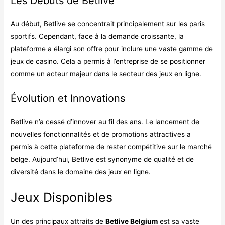
Les Débuts de Betlive
Au début, Betlive se concentrait principalement sur les paris
sportifs. Cependant, face à la demande croissante, la
plateforme a élargi son offre pour inclure une vaste gamme de
jeux de casino. Cela a permis à l’entreprise de se positionner
comme un acteur majeur dans le secteur des jeux en ligne.
Évolution et Innovations
Betlive n’a cessé d’innover au fil des ans. Le lancement de
nouvelles fonctionnalités et de promotions attractives a
permis à cette plateforme de rester compétitive sur le marché
belge. Aujourd’hui, Betlive est synonyme de qualité et de
diversité dans le domaine des jeux en ligne.
Jeux Disponibles
Un des principaux attraits de
Betlive Belgium
est sa vaste