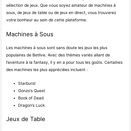
sélection de jeux. Que vous soyez amateur de machines à
sous, de jeux de table ou de jeux en direct, vous trouverez
votre bonheur au sein de cette plateforme.
Machines à Sous
Les machines à sous sont sans doute les jeux les plus
populaires de Betlive. Avec des thèmes variés allant de
l’aventure à la fantasy, il y en a pour tous les goûts. Certaines
des machines les plus appréciées incluent :
Starburst
Gonzo’s Quest
Book of Dead
Dragon’s Luck
Jeux de Table