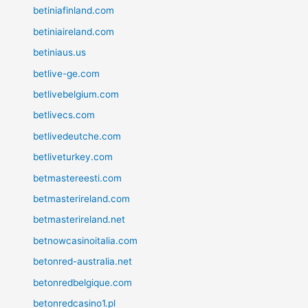
betiniafinland.com
betiniaireland.com
betiniaus.us
betlive-ge.com
betlivebelgium.com
betlivecs.com
betlivedeutche.com
betliveturkey.com
betmastereesti.com
betmasterireland.com
betmasterireland.net
betnowcasinoitalia.com
betonred-australia.net
betonredbelgique.com
betonredcasino1.pl