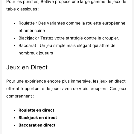
Pour les puristes, Betlive propose une large gamme de jeux de
table classiques :
Roulette : Des variantes comme la roulette européenne
et américaine
Blackjack : Testez votre stratégie contre le croupier.
Baccarat : Un jeu simple mais élégant qui attire de
nombreux joueurs
Jeux en Direct
Pour une expérience encore plus immersive, les jeux en direct
offrent l’opportunité de jouer avec de vrais croupiers. Ces jeux
comprennent :
Roulette en direct
Blackjack en direct
Baccarat en direct