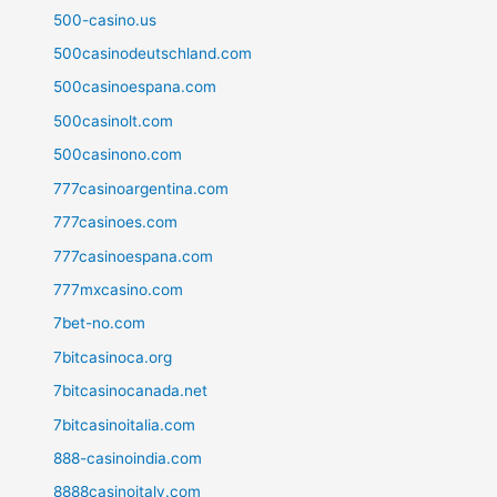
500-casino.us
500casinodeutschland.com
500casinoespana.com
500casinolt.com
500casinono.com
777casinoargentina.com
777casinoes.com
777casinoespana.com
777mxcasino.com
7bet-no.com
7bitcasinoca.org
7bitcasinocanada.net
7bitcasinoitalia.com
888-casinoindia.com
8888casinoitaly.com