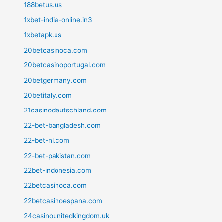
188betus.us
1xbet-india-online.in3
1xbetapk.us
20betcasinoca.com
20betcasinoportugal.com
20betgermany.com
20betitaly.com
21casinodeutschland.com
22-bet-bangladesh.com
22-bet-nl.com
22-bet-pakistan.com
22bet-indonesia.com
22betcasinoca.com
22betcasinoespana.com
24casinounitedkingdom.uk