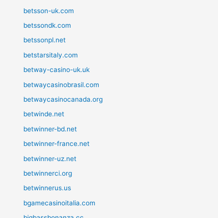
betsson-uk.com
betssondk.com
betssonpl.net
betstarsitaly.com
betway-casino-uk.uk
betwaycasinobrasil.com
betwaycasinocanada.org
betwinde.net
betwinner-bd.net
betwinner-france.net
betwinner-uz.net
betwinnerci.org
betwinnerus.us
bgamecasinoitalia.com
bigbassbonanza.cc