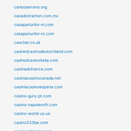
carlosserrano.org
casadonramon.com.mx
casapariurilor-nl.com
casapariurilor-ro.com
cascbar.co.uk
cashedcasinodeutschland.com
cashedcasinoitalia.com
casinadofrance.com
casiniacasinocanada.net
casiniacasinoespana.com
casino-guru-pt.com
casino-napoleonfr.com
casino-world-us.us
casino333be.com