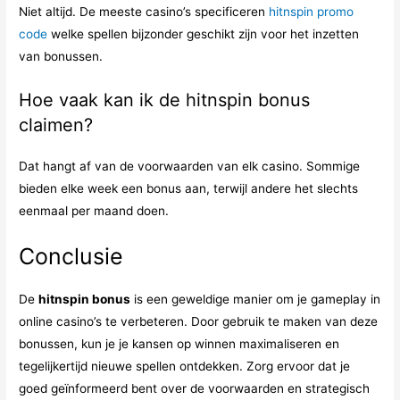
Niet altijd. De meeste casino’s specificeren
hitnspin promo
code
welke spellen bijzonder geschikt zijn voor het inzetten
van bonussen.
Hoe vaak kan ik de hitnspin bonus
claimen?
Dat hangt af van de voorwaarden van elk casino. Sommige
bieden elke week een bonus aan, terwijl andere het slechts
eenmaal per maand doen.
Conclusie
De
hitnspin bonus
is een geweldige manier om je gameplay in
online casino’s te verbeteren. Door gebruik te maken van deze
bonussen, kun je je kansen op winnen maximaliseren en
tegelijkertijd nieuwe spellen ontdekken. Zorg ervoor dat je
goed geïnformeerd bent over de voorwaarden en strategisch