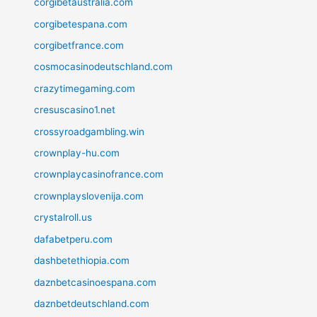
corgibetaustralia.com
corgibetespana.com
corgibetfrance.com
cosmocasinodeutschland.com
crazytimegaming.com
cresuscasino1.net
crossyroadgambling.win
crownplay-hu.com
crownplaycasinofrance.com
crownplayslovenija.com
crystalroll.us
dafabetperu.com
dashbetethiopia.com
daznbetcasinoespana.com
daznbetdeutschland.com