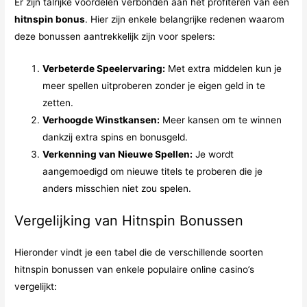
Er zijn talrijke voordelen verbonden aan het profiteren van een
hitnspin bonus
. Hier zijn enkele belangrijke redenen waarom
deze bonussen aantrekkelijk zijn voor spelers:
Verbeterde Speelervaring:
Met extra middelen kun je
meer spellen uitproberen zonder je eigen geld in te
zetten.
Verhoogde Winstkansen:
Meer kansen om te winnen
dankzij extra spins en bonusgeld.
Verkenning van Nieuwe Spellen:
Je wordt
aangemoedigd om nieuwe titels te proberen die je
anders misschien niet zou spelen.
Vergelijking van Hitnspin Bonussen
Hieronder vindt je een tabel die de verschillende soorten
hitnspin bonussen van enkele populaire online casino’s
vergelijkt: