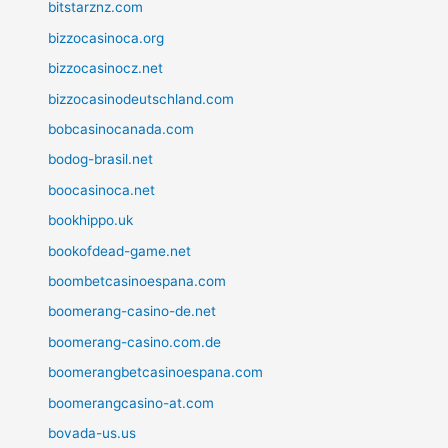
bitstarznz.com
bizzocasinoca.org
bizzocasinocz.net
bizzocasinodeutschland.com
bobcasinocanada.com
bodog-brasil.net
boocasinoca.net
bookhippo.uk
bookofdead-game.net
boombetcasinoespana.com
boomerang-casino-de.net
boomerang-casino.com.de
boomerangbetcasinoespana.com
boomerangcasino-at.com
bovada-us.us