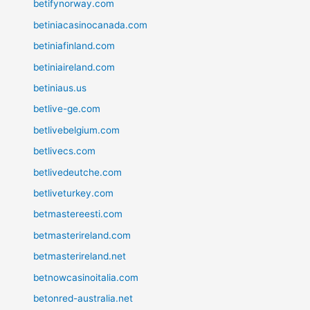
betifynorway.com
betiniacasinocanada.com
betiniafinland.com
betiniaireland.com
betiniaus.us
betlive-ge.com
betlivebelgium.com
betlivecs.com
betlivedeutche.com
betliveturkey.com
betmastereesti.com
betmasterireland.com
betmasterireland.net
betnowcasinoitalia.com
betonred-australia.net