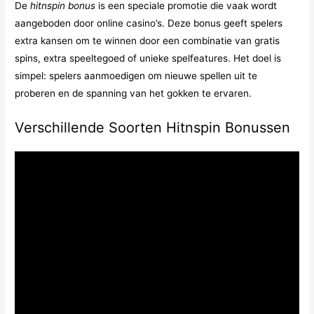
De
hitnspin bonus
is een speciale promotie die vaak wordt
aangeboden door online casino’s. Deze bonus geeft spelers
extra kansen om te winnen door een combinatie van gratis
spins, extra speeltegoed of unieke spelfeatures. Het doel is
simpel: spelers aanmoedigen om nieuwe spellen uit te
proberen en de spanning van het gokken te ervaren.
Verschillende Soorten Hitnspin Bonussen