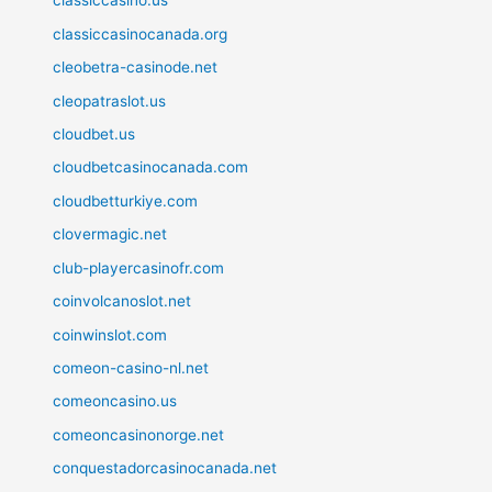
classiccasino.us
classiccasinocanada.org
cleobetra-casinode.net
cleopatraslot.us
cloudbet.us
cloudbetcasinocanada.com
cloudbetturkiye.com
clovermagic.net
club-playercasinofr.com
coinvolcanoslot.net
coinwinslot.com
comeon-casino-nl.net
comeoncasino.us
comeoncasinonorge.net
conquestadorcasinocanada.net