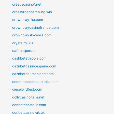
cresuscasino1.net
crossyroadgambling.win
crownplay-hu.com
crownplaycasinofrance.com
crownplayslovenija.com
crystalroll.us
dafabetperu.com
dashbetethiopia.com
daznbetcasinoespana.com
daznbetdeutschland.com
denderacasinoaustralia.com
dieselbirdfest.com
dollycasinoitalia.net
donbetcasino-it.com
donbetcasino-uk.uk