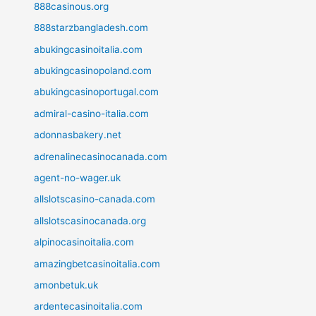
888casinous.org
888starzbangladesh.com
abukingcasinoitalia.com
abukingcasinopoland.com
abukingcasinoportugal.com
admiral-casino-italia.com
adonnasbakery.net
adrenalinecasinocanada.com
agent-no-wager.uk
allslotscasino-canada.com
allslotscasinocanada.org
alpinocasinoitalia.com
amazingbetcasinoitalia.com
amonbetuk.uk
ardentecasinoitalia.com