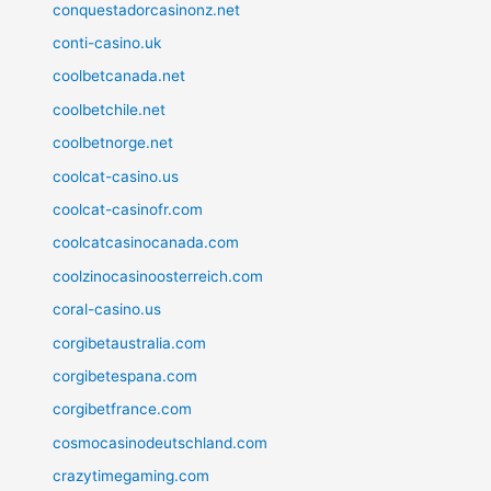
conquestadorcasinonz.net
conti-casino.uk
coolbetcanada.net
coolbetchile.net
coolbetnorge.net
coolcat-casino.us
coolcat-casinofr.com
coolcatcasinocanada.com
coolzinocasinoosterreich.com
coral-casino.us
corgibetaustralia.com
corgibetespana.com
corgibetfrance.com
cosmocasinodeutschland.com
crazytimegaming.com