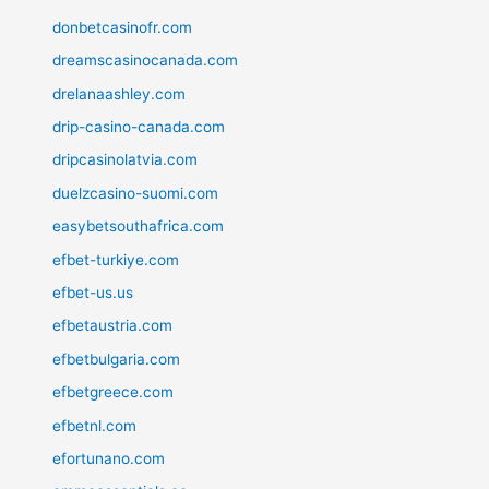
donbetcasinofr.com
dreamscasinocanada.com
drelanaashley.com
drip-casino-canada.com
dripcasinolatvia.com
duelzcasino-suomi.com
easybetsouthafrica.com
efbet-turkiye.com
efbet-us.us
efbetaustria.com
efbetbulgaria.com
efbetgreece.com
efbetnl.com
efortunano.com