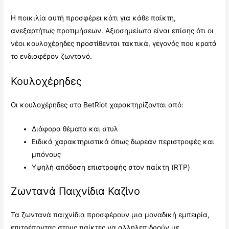
Η ποικιλία αυτή προσφέρει κάτι για κάθε παίκτη,
ανεξαρτήτως προτιμήσεων. Αξιοσημείωτο είναι επίσης ότι οι
νέοι κουλοχέρηδες προστίθενται τακτικά, γεγονός που κρατά
το ενδιαφέρον ζωντανό.
Κουλοχέρηδες
Οι κουλοχέρηδες στο BetRiot χαρακτηρίζονται από:
Διάφορα θέματα και στυλ
Ειδικά χαρακτηριστικά όπως δωρεάν περιστροφές και
μπόνους
Υψηλή απόδοση επιστροφής στον παίκτη (RTP)
Ζωντανά Παιχνίδια Καζίνο
Τα ζωντανά παιχνίδια προσφέρουν μια μοναδική εμπειρία,
επιτρέποντας στους παίκτες να αλληλεπιδρούν με