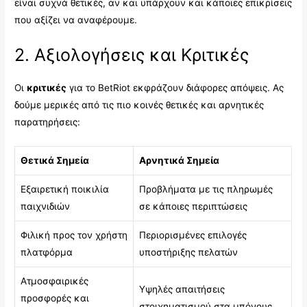
είναι συχνά θετικές, αν και υπάρχουν και κάποιες επικρίσεις
που αξίζει να αναφέρουμε.
2. Αξιολογήσεις και Κριτικές
Οι
κριτικές
για το BetRiot εκφράζουν διάφορες απόψεις. Ας
δούμε μερικές από τις πιο κοινές θετικές και αρνητικές
παρατηρήσεις:
Θετικά Σημεία
Αρνητικά Σημεία
Εξαιρετική ποικιλία
Προβλήματα με τις πληρωμές
παιχνιδιών
σε κάποιες περιπτώσεις
Φιλική προς τον χρήστη
Περιορισμένες επιλογές
πλατφόρμα
υποστήριξης πελατών
Ατμοσφαιρικές
Υψηλές απαιτήσεις
προσφορές και
στοιχηματισμού στα μπόνους