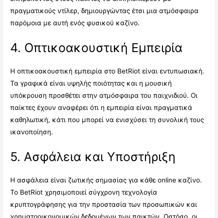
πραγματικούς ντίλερ, δημιουργώντας έτσι μια ατμόσφαιρα
παρόμοια με αυτή ενός φυσικού καζίνο.
4. Οπτικοακουστική Εμπειρία
Η οπτικοακουστική εμπειρία στο BetRiot είναι εντυπωσιακή.
Τα γραφικά είναι υψηλής ποιότητας και η μουσική
υπόκρουση προσθέτει στην ατμόσφαιρα του παιχνιδιού. Οι
παίκτες έχουν αναφέρει ότι η εμπειρία είναι πραγματικά
καθηλωτική, κάτι που μπορεί να ενισχύσει τη συνολική τους
ικανοποίηση.
5. Ασφάλεια και Υποστήριξη
Η ασφάλεια είναι ζωτικής σημασίας για κάθε online καζίνο.
Το BetRiot χρησιμοποιεί σύγχρονη τεχνολογία
κρυπτογράφησης για την προστασία των προσωπικών και
χρηματοοικονομικών δεδομένων των παικτών. Ωστόσο, οι