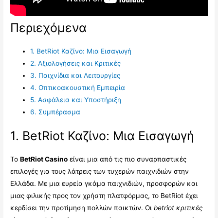
Περιεχόμενα
1. BetRiot Καζίνο: Μια Εισαγωγή
2. Αξιολογήσεις και Κριτικές
3. Παιχνίδια και Λειτουργίες
4. Οπτικοακουστική Εμπειρία
5. Ασφάλεια και Υποστήριξη
6. Συμπέρασμα
1. BetRiot Καζίνο: Μια Εισαγωγή
Το
BetRiot Casino
είναι μια από τις πιο συναρπαστικές
επιλογές για τους λάτρεις των τυχερών παιχνιδιών στην
Ελλάδα. Με μια ευρεία γκάμα παιχνιδιών, προσφορών και
μιας φιλικής προς τον χρήστη πλατφόρμας, το BetRiot έχει
κερδίσει την προτίμηση πολλών παικτών. Οι
betriot κριτικές