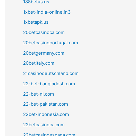
188betus.us
1xbet-india-online.in3
1xbetapk.us
20betcasinoca.com
20betcasinoportugal.com
20betgermany.com
20betitaly.com
21casinodeutschland.com
22-bet-bangladesh.com
22-bet-nl.com
22-bet-pakistan.com
22bet-indonesia.com
22betcasinoca.com
22betcasinoespana.com