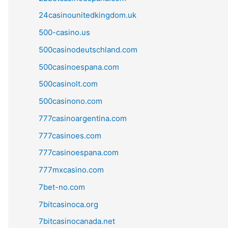
24casinounitedkingdom.uk
500-casino.us
500casinodeutschland.com
500casinoespana.com
500casinolt.com
500casinono.com
777casinoargentina.com
777casinoes.com
777casinoespana.com
777mxcasino.com
7bet-no.com
7bitcasinoca.org
7bitcasinocanada.net