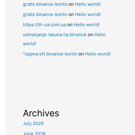
gratis binance-konto
on
Hello world!
gratis binance-konto
on
Hello world!
https://th-ua.com.ua
on
Hello world!
ustvarjanje racuna na binance
on
Hello
world!
"oppna ett binance-konto
on
Hello world!
Archives
July 2026
June 2026