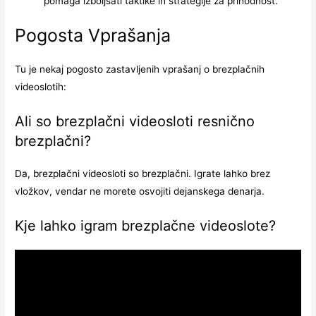
pomaga izboljšati taktike in strategije za prihodnost.
Pogosta Vprašanja
Tu je nekaj pogosto zastavljenih vprašanj o brezplačnih
videoslotih:
Ali so brezplačni videosloti resnično
brezplačni?
Da, brezplačni videosloti so brezplačni. Igrate lahko brez
vložkov, vendar ne morete osvojiti dejanskega denarja.
Kje lahko igram brezplačne videoslote?