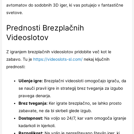
avtomatov do sodobnih 3D iger, ki vas potujejo v fantastične
svetove.
Prednosti Brezplačnih
Videoslotov
Z igranjem brezplačnih videoslotov pridobite več kot le
zabavo. Tu je
https://videoslots-sl.com/
nekaj ključnih
prednosti:
Učenje igre:
Brezplačni videosloti omogočajo igraču, da
se nauči pravil igre in strategij brez tveganja za izgubo
pravega denarja.
Brez tveganja:
Ker igrate brezplačno, se lahko prosto
zabavate, ne da bi skrbeli glede izgub.
Dostopnost:
Na voljo so 24/7, kar vam omogoča igranje
kadarkoli in kjerkoli.
Raznolikost:
Na voljo je nepreštevano število iger, ki