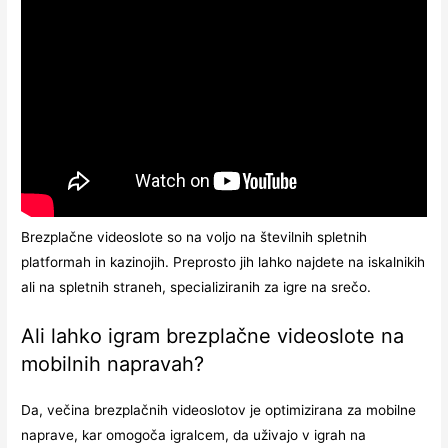
Brezplačne videoslote so na voljo na številnih spletnih
platformah in kazinojih. Preprosto jih lahko najdete na iskalnikih
ali na spletnih straneh, specializiranih za igre na srečo.
Ali lahko igram brezplačne videoslote na
mobilnih napravah?
Da, večina brezplačnih videoslotov je optimizirana za mobilne
naprave, kar omogoča igralcem, da uživajo v igrah na