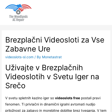
Main
Men
Brezplačni Videosloti za Vse
Zabavne Ure
videoslots-sl.com
/ By
Monetastrat
Uživajte v Brezplačnih
Videoslotih v Svetu Iger na
Srečo
V svetu spletnih kazino iger so
videoslots free
postali pravi
fenomen. Ti privlačni in dinamični igralni avtomati nudijo
priložnost za zabavo in morebitne dobitke brez tveganja. V tem