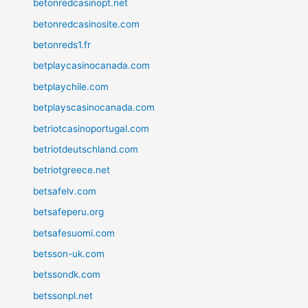
betonredcasinopt.net
betonredcasinosite.com
betonreds1.fr
betplaycasinocanada.com
betplaychile.com
betplayscasinocanada.com
betriotcasinoportugal.com
betriotdeutschland.com
betriotgreece.net
betsafelv.com
betsafeperu.org
betsafesuomi.com
betsson-uk.com
betssondk.com
betssonpl.net