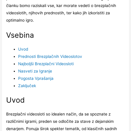
članku bomo raziskali vse, kar morate vedeti o brezplačnih
videoslotih, njihovih prednostih, ter kako jih izkoristiti za
optimalno igro.
Vsebina
Uvod
Prednosti Brezplačnih Videoslotov
Najboljši Brezplačni Videosloti
Nasveti za Igranje
Pogosta Vprašanja
Zaključek
Uvod
Brezplačni videosloti so idealen način, da se spoznate z
različnimi igrami, preden se odločite za stave z dejanskim
denarjem. Ponuja širok spekter tematik, od klasičnih sadnih