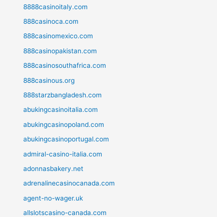
8888casinoitaly.com
888casinoca.com
888casinomexico.com
888casinopakistan.com
888casinosouthafrica.com
888casinous.org
888starzbangladesh.com
abukingcasinoitalia.com
abukingcasinopoland.com
abukingcasinoportugal.com
admiral-casino-italia.com
adonnasbakery.net
adrenalinecasinocanada.com
agent-no-wager.uk
allslotscasino-canada.com