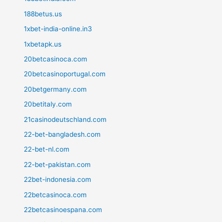
188betus.us
1xbet-india-online.in3
1xbetapk.us
20betcasinoca.com
20betcasinoportugal.com
20betgermany.com
20betitaly.com
21casinodeutschland.com
22-bet-bangladesh.com
22-bet-nl.com
22-bet-pakistan.com
22bet-indonesia.com
22betcasinoca.com
22betcasinoespana.com