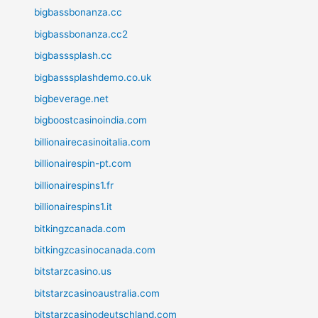
bigbassbonanza.cc
bigbassbonanza.cc2
bigbasssplash.cc
bigbasssplashdemo.co.uk
bigbeverage.net
bigboostcasinoindia.com
billionairecasinoitalia.com
billionairespin-pt.com
billionairespins1.fr
billionairespins1.it
bitkingzcanada.com
bitkingzcasinocanada.com
bitstarzcasino.us
bitstarzcasinoaustralia.com
bitstarzcasinodeutschland.com