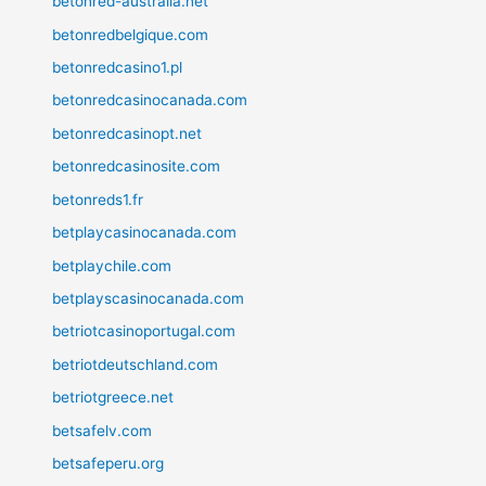
betonred-australia.net
betonredbelgique.com
betonredcasino1.pl
betonredcasinocanada.com
betonredcasinopt.net
betonredcasinosite.com
betonreds1.fr
betplaycasinocanada.com
betplaychile.com
betplayscasinocanada.com
betriotcasinoportugal.com
betriotdeutschland.com
betriotgreece.net
betsafelv.com
betsafeperu.org