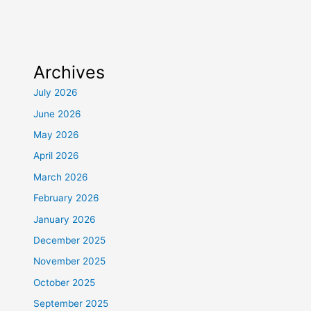
Archives
July 2026
June 2026
May 2026
April 2026
March 2026
February 2026
January 2026
December 2025
November 2025
October 2025
September 2025