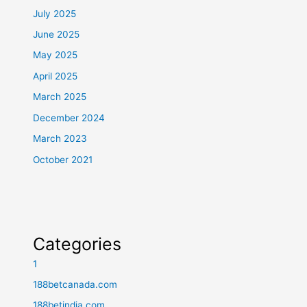
July 2025
June 2025
May 2025
April 2025
March 2025
December 2024
March 2023
October 2021
Categories
1
188betcanada.com
188betindia.com