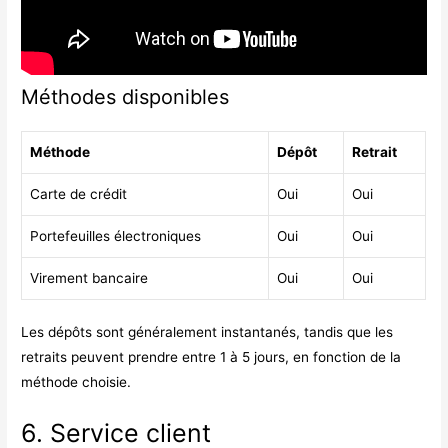
Méthodes disponibles
Méthode
Dépôt
Retrait
Carte de crédit
Oui
Oui
Portefeuilles électroniques
Oui
Oui
Virement bancaire
Oui
Oui
Les dépôts sont généralement instantanés, tandis que les
retraits peuvent prendre entre 1 à 5 jours, en fonction de la
méthode choisie.
6. Service client