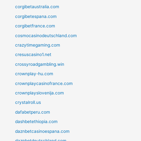
corgibetaustralia.com
corgibetespana.com
corgibetfrance.com
cosmocasinodeutschland.com
crazytimegaming.com
cresuscasino1.net
crossyroadgambling.win
crownplay-hu.com
crownplaycasinofrance.com
crownplayslovenija.com
crystalroll.us
dafabetperu.com
dashbetethiopia.com
daznbetcasinoespana.com
daznbetdeutschland.com