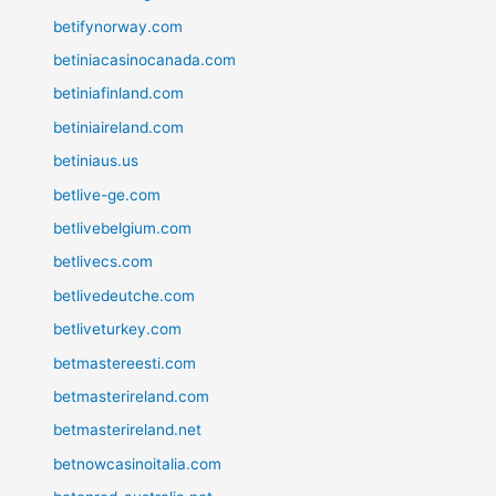
betifynorway.com
betiniacasinocanada.com
betiniafinland.com
betiniaireland.com
betiniaus.us
betlive-ge.com
betlivebelgium.com
betlivecs.com
betlivedeutche.com
betliveturkey.com
betmastereesti.com
betmasterireland.com
betmasterireland.net
betnowcasinoitalia.com