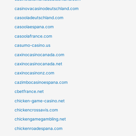
casinovacasinodeutschland.com
casooladeutschland.com
casoolaespana.com
casoolafrance.com
casumo-casino.us
caxinocasinocanada.com
caxinocasinocanada.net
caxinocasinonz.com
cazimbocasinoespana.com
cbetfrance.net
chicken-game-casino.net
chickencrossavis.com
chickengamegambling.net
chickenroadespana.com