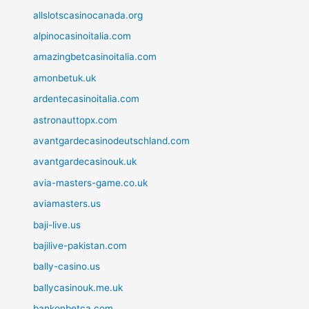
allslotscasinocanada.org
alpinocasinoitalia.com
amazingbetcasinoitalia.com
amonbetuk.uk
ardentecasinoitalia.com
astronauttopx.com
avantgardecasinodeutschland.com
avantgardecasinouk.uk
avia-masters-game.co.uk
aviamasters.us
baji-live.us
bajilive-pakistan.com
bally-casino.us
ballycasinouk.me.uk
bankonbetca.com