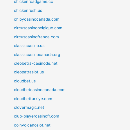
chickenroadgame.cc
chickenrush.us
chipycasinocanada.com
circuscasinobelgique.com
circuscasinofrance.com
classiccasino.us
classiccasinocanada.org
cleobetra-casinode.net
cleopatraslot.us
cloudbet.us
cloudbetcasinocanada.com
cloudbetturkiye.com
clovermagic.net
club-playercasinofr.com
coinvolcanoslot.net