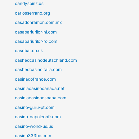
candyspinz.us
carlosserrano.org
casadonramon.com.mx
casapariurilor-nl.com
casapariurilor-ro.com
cascbar.co.uk
cashedcasinodeutschland.com
cashedcasinoitalia.com
casinadofrance.com
casiniacasinocanada.net
casiniacasinoespana.com
casino-guru-pt.com
casino-napoleonfr.com
casino-world-us.us
casino333be.com