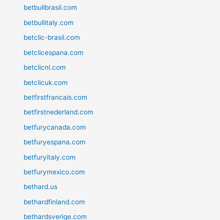
betbullbrasil.com
betbullitaly.com
betclic-brasil.com
betclicespana.com
betclicnl.com
betclicuk.com
betfirstfrancais.com
betfirstnederland.com
betfurycanada.com
betfuryespana.com
betfuryitaly.com
betfurymexico.com
bethard.us
bethardfinland.com
bethardsverige.com