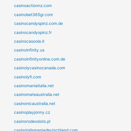
casinoactionnz.com
casinobet365gr.com
casinocandyspinz.com.de
casinocandyspinz.fr
casinocasoola.it
casinoinfinity.us
casinoinfinityonline.com.de
casinolycasinocanada.com
casinolyfi.com
casinomaniaitalia.net
casinomateaustralia.net
casinonicaustralia.net
casinoplayjonny.cz
casinorodeoslots.pl
casinotalismaniadeutschland.com