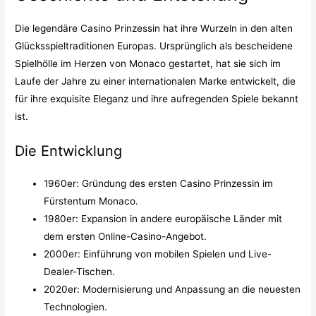
Die legendäre Casino Prinzessin hat ihre Wurzeln in den alten
Glücksspieltraditionen Europas. Ursprünglich als bescheidene
Spielhölle im Herzen von Monaco gestartet, hat sie sich im
Laufe der Jahre zu einer internationalen Marke entwickelt, die
für ihre exquisite Eleganz und ihre aufregenden Spiele bekannt
ist.
Die Entwicklung
1960er: Gründung des ersten Casino Prinzessin im
Fürstentum Monaco.
1980er: Expansion in andere europäische Länder mit
dem ersten Online-Casino-Angebot.
2000er: Einführung von mobilen Spielen und Live-
Dealer-Tischen.
2020er: Modernisierung und Anpassung an die neuesten
Technologien.