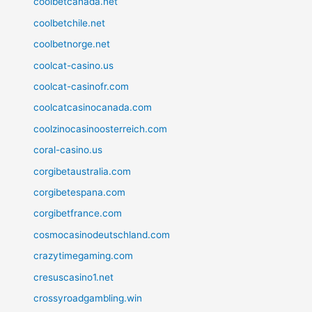
coolbetcanada.net
coolbetchile.net
coolbetnorge.net
coolcat-casino.us
coolcat-casinofr.com
coolcatcasinocanada.com
coolzinocasinoosterreich.com
coral-casino.us
corgibetaustralia.com
corgibetespana.com
corgibetfrance.com
cosmocasinodeutschland.com
crazytimegaming.com
cresuscasino1.net
crossyroadgambling.win