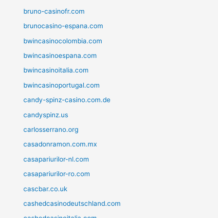
bruno-casinofr.com
brunocasino-espana.com
bwincasinocolombia.com
bwincasinoespana.com
bwincasinoitalia.com
bwincasinoportugal.com
candy-spinz-casino.com.de
candyspinz.us
carlosserrano.org
casadonramon.com.mx
casapariurilor-nl.com
casapariurilor-ro.com
cascbar.co.uk
cashedcasinodeutschland.com