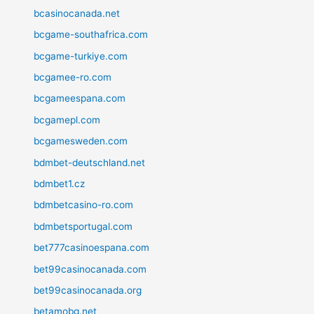
bcasinocanada.net
bcgame-southafrica.com
bcgame-turkiye.com
bcgamee-ro.com
bcgameespana.com
bcgamepl.com
bcgamesweden.com
bdmbet-deutschland.net
bdmbet1.cz
bdmbetcasino-ro.com
bdmbetsportugal.com
bet777casinoespana.com
bet99casinocanada.com
bet99casinocanada.org
betamobg.net