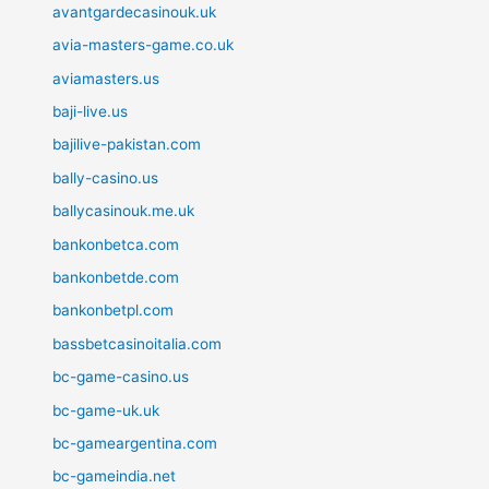
avantgardecasinouk.uk
avia-masters-game.co.uk
aviamasters.us
baji-live.us
bajilive-pakistan.com
bally-casino.us
ballycasinouk.me.uk
bankonbetca.com
bankonbetde.com
bankonbetpl.com
bassbetcasinoitalia.com
bc-game-casino.us
bc-game-uk.uk
bc-gameargentina.com
bc-gameindia.net