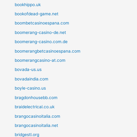
bookhippo.uk
bookofdead-game.net
boombetcasinoespana.com
boomerang-casino-de.net
boomerang-casino.com.de
boomerangbetcasinoespana.com
boomerangcasino-at.com
bovada-us.us
bovadaindia.com
boyle-casino.us
bragdonhousebb.com
braidelectrical.co.uk
brangocasinoitalia.com
brangocasinoitalia.net
bridgestl.org