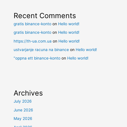
Recent Comments
gratis binance-konto
on
Hello world!
gratis binance-konto
on
Hello world!
https://th-ua.com.ua
on
Hello world!
ustvarjanje racuna na binance
on
Hello world!
"oppna ett binance-konto
on
Hello world!
Archives
July 2026
June 2026
May 2026