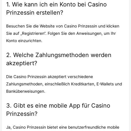
1. Wie kann ich ein Konto bei Casino
Prinzessin erstellen?
Besuchen Sie die Website von Casino Prinzessin und klicken
Sie auf „Registrieren“. Folgen Sie den Anweisungen, um Ihr
Konto einzurichten.
2. Welche Zahlungsmethoden werden
akzeptiert?
Die Casino Prinzessin akzeptiert verschiedene
Zahlungsmethoden, einschließlich Kreditkarten, E-Wallets und
Banküberweisungen.
3. Gibt es eine mobile App für Casino
Prinzessin?
Ja, Casino Prinzessin bietet eine benutzerfreundliche mobile