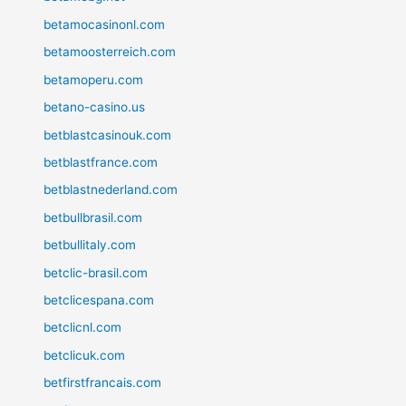
betamocasinonl.com
betamoosterreich.com
betamoperu.com
betano-casino.us
betblastcasinouk.com
betblastfrance.com
betblastnederland.com
betbullbrasil.com
betbullitaly.com
betclic-brasil.com
betclicespana.com
betclicnl.com
betclicuk.com
betfirstfrancais.com