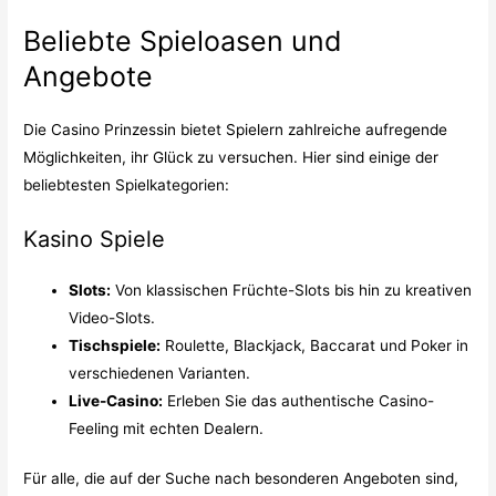
Beliebte Spieloasen und
Angebote
Die Casino Prinzessin bietet Spielern zahlreiche aufregende
Möglichkeiten, ihr Glück zu versuchen. Hier sind einige der
beliebtesten Spielkategorien:
Kasino Spiele
Slots:
Von klassischen Früchte-Slots bis hin zu kreativen
Video-Slots.
Tischspiele:
Roulette, Blackjack, Baccarat und Poker in
verschiedenen Varianten.
Live-Casino:
Erleben Sie das authentische Casino-
Feeling mit echten Dealern.
Für alle, die auf der Suche nach besonderen Angeboten sind,