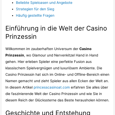
Beliebte Spieloasen und Angebote
Strategien für den Sieg
Häufig gestellte Fragen
Einführung in die Welt der Casino
Prinzessin
Willkommen im zauberhaften Universum der
Casino
Prinzessin
, wo Glamour und Nervenkitzel Hand in Hand
gehen. Hier erleben Spieler eine perfekte Fusion aus
klassischem Spielvergnügen und luxuriösem Ambiente. Die
Casino Prinzessin hat sich im Online- und Offline-Bereich einen
Namen gemacht und zieht Spieler aus allen Ecken der Welt an.
In diesem Artikel
princesscasinoat.com
erfahren Sie alles über
die faszinierende Welt der Casino Prinzessin und wie Sie in
diesem Reich der Glückssterne das Beste herausholen können.
Geschichte und Entstehung