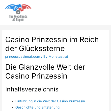
Main
Men
Casino Prinzessin im Reich
der Glückssterne
princesscasinoat.com
/ By
Monetastrat
Die Glanzvolle Welt der
Casino Prinzessin
Inhaltsverzeichnis
Einführung in die Welt der Casino Prinzessin
Geschichte und Entstehung