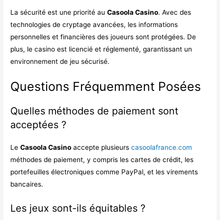
La sécurité est une priorité au
Casoola Casino
. Avec des
technologies de cryptage avancées, les informations
personnelles et financières des joueurs sont protégées. De
plus, le casino est licencié et réglementé, garantissant un
environnement de jeu sécurisé.
Questions Fréquemment Posées
Quelles méthodes de paiement sont
acceptées ?
Le
Casoola Casino
accepte plusieurs
casoolafrance.com
méthodes de paiement, y compris les cartes de crédit, les
portefeuilles électroniques comme PayPal, et les virements
bancaires.
Les jeux sont-ils équitables ?