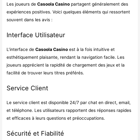
Les joueurs de
Casoola Casino
partagent généralement des
expériences positives. Voici quelques éléments qui ressortent
souvent dans les avis :
Interface Utilisateur
L’interface de
Casoola Casino
est à la fois intuitive et
esthétiquement plaisante, rendant la navigation facile. Les
joueurs apprécient la rapidité de chargement des jeux et la
facilité de trouver leurs titres préférés.
Service Client
Le service client est disponible 24/7 par chat en direct, email,
et téléphone. Les utilisateurs rapportent des réponses rapides
et efficaces à leurs questions et préoccupations.
Sécurité et Fiabilité