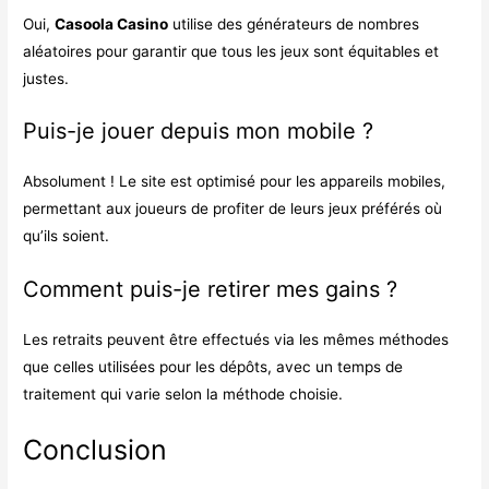
Oui,
Casoola Casino
utilise des générateurs de nombres
aléatoires pour garantir que tous les jeux sont équitables et
justes.
Puis-je jouer depuis mon mobile ?
Absolument ! Le site est optimisé pour les appareils mobiles,
permettant aux joueurs de profiter de leurs jeux préférés où
qu’ils soient.
Comment puis-je retirer mes gains ?
Les retraits peuvent être effectués via les mêmes méthodes
que celles utilisées pour les dépôts, avec un temps de
traitement qui varie selon la méthode choisie.
Conclusion