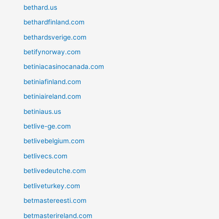
bethard.us
bethardfinland.com
bethardsverige.com
betifynorway.com
betiniacasinocanada.com
betiniafinland.com
betiniaireland.com
betiniaus.us
betlive-ge.com
betlivebelgium.com
betlivecs.com
betlivedeutche.com
betliveturkey.com
betmastereesti.com
betmasterireland.com