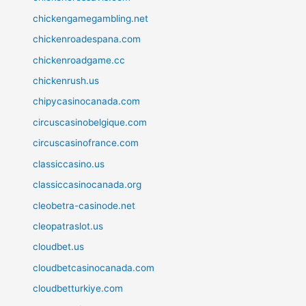
chickengamegambling.net
chickenroadespana.com
chickenroadgame.cc
chickenrush.us
chipycasinocanada.com
circuscasinobelgique.com
circuscasinofrance.com
classiccasino.us
classiccasinocanada.org
cleobetra-casinode.net
cleopatraslot.us
cloudbet.us
cloudbetcasinocanada.com
cloudbetturkiye.com