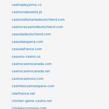
casinoplayjonny.cz
casinorodeoslots.pl
casinotalismaniadeutschland.com
casinovacasinodeutschland.com
casooladeutschland.com
casoolaespana.com
casoolafrance.com
casumo-casino.us
caxinocasinocanada.com
caxinocasinocanada.net
caxinocasinonz.com
cazimbocasinoespana.com
cbetfrance.net
chicken-game-casino.net
chickencrossavis.com