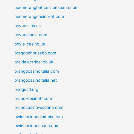
boomerangbetcasinoespana.com
boomerangcasino-at.com
bovada-us.us
bovadaindia.com
boyle-casino.us
bragdonhousebb.com
braidelectrical.co.uk
brangocasinoitalia.com
brangocasinoitalia.net
bridgestl.org
bruno-casinofr.com
brunocasino-espana.com
bwincasinocolombia.com
bwincasinoespana.com