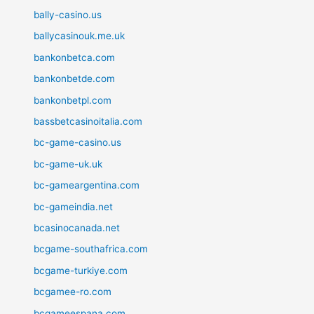
bally-casino.us
ballycasinouk.me.uk
bankonbetca.com
bankonbetde.com
bankonbetpl.com
bassbetcasinoitalia.com
bc-game-casino.us
bc-game-uk.uk
bc-gameargentina.com
bc-gameindia.net
bcasinocanada.net
bcgame-southafrica.com
bcgame-turkiye.com
bcgamee-ro.com
bcgameespana.com