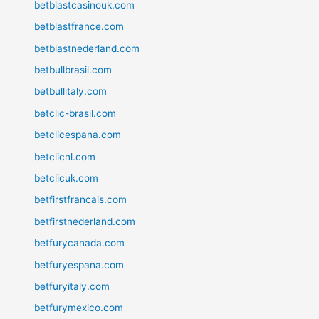
betblastcasinouk.com
betblastfrance.com
betblastnederland.com
betbullbrasil.com
betbullitaly.com
betclic-brasil.com
betclicespana.com
betclicnl.com
betclicuk.com
betfirstfrancais.com
betfirstnederland.com
betfurycanada.com
betfuryespana.com
betfuryitaly.com
betfurymexico.com