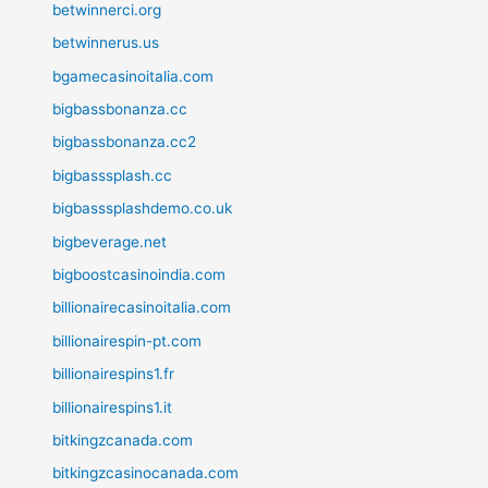
betwinnerci.org
betwinnerus.us
bgamecasinoitalia.com
bigbassbonanza.cc
bigbassbonanza.cc2
bigbasssplash.cc
bigbasssplashdemo.co.uk
bigbeverage.net
bigboostcasinoindia.com
billionairecasinoitalia.com
billionairespin-pt.com
billionairespins1.fr
billionairespins1.it
bitkingzcanada.com
bitkingzcasinocanada.com