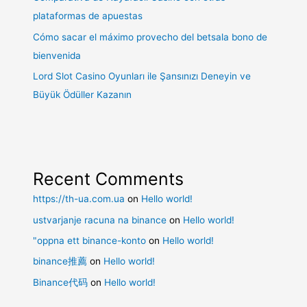
plataformas de apuestas
Cómo sacar el máximo provecho del betsala bono de
bienvenida
Lord Slot Casino Oyunları ile Şansınızı Deneyin ve
Büyük Ödüller Kazanın
Recent Comments
https://th-ua.com.ua
on
Hello world!
ustvarjanje racuna na binance
on
Hello world!
"oppna ett binance-konto
on
Hello world!
binance推薦
on
Hello world!
Binance代码
on
Hello world!