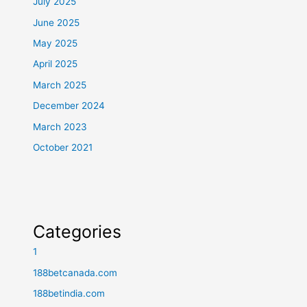
July 2025
June 2025
May 2025
April 2025
March 2025
December 2024
March 2023
October 2021
Categories
1
188betcanada.com
188betindia.com