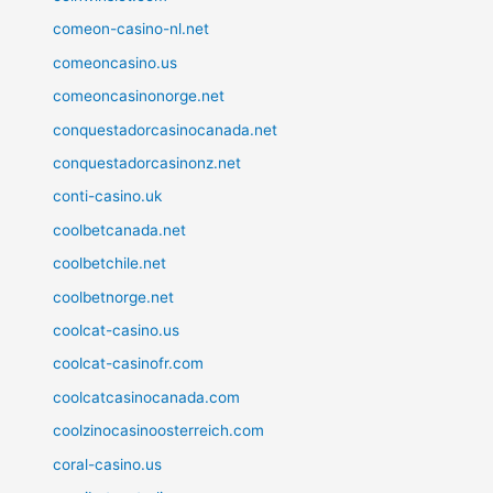
comeon-casino-nl.net
comeoncasino.us
comeoncasinonorge.net
conquestadorcasinocanada.net
conquestadorcasinonz.net
conti-casino.uk
coolbetcanada.net
coolbetchile.net
coolbetnorge.net
coolcat-casino.us
coolcat-casinofr.com
coolcatcasinocanada.com
coolzinocasinoosterreich.com
coral-casino.us