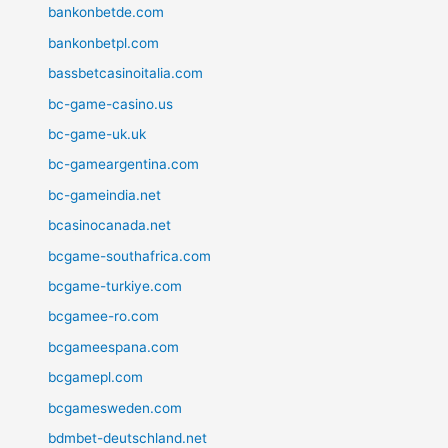
bankonbetde.com
bankonbetpl.com
bassbetcasinoitalia.com
bc-game-casino.us
bc-game-uk.uk
bc-gameargentina.com
bc-gameindia.net
bcasinocanada.net
bcgame-southafrica.com
bcgame-turkiye.com
bcgamee-ro.com
bcgameespana.com
bcgamepl.com
bcgamesweden.com
bdmbet-deutschland.net