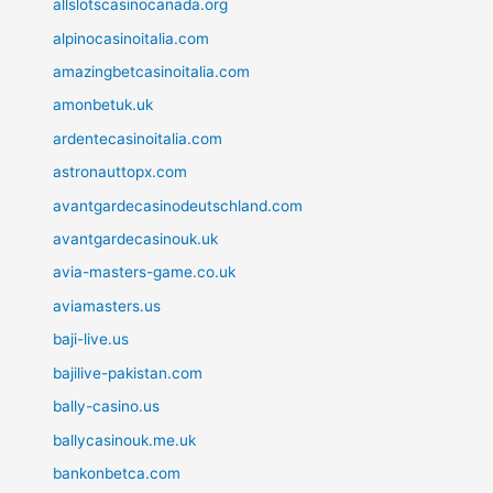
allslotscasinocanada.org
alpinocasinoitalia.com
amazingbetcasinoitalia.com
amonbetuk.uk
ardentecasinoitalia.com
astronauttopx.com
avantgardecasinodeutschland.com
avantgardecasinouk.uk
avia-masters-game.co.uk
aviamasters.us
baji-live.us
bajilive-pakistan.com
bally-casino.us
ballycasinouk.me.uk
bankonbetca.com