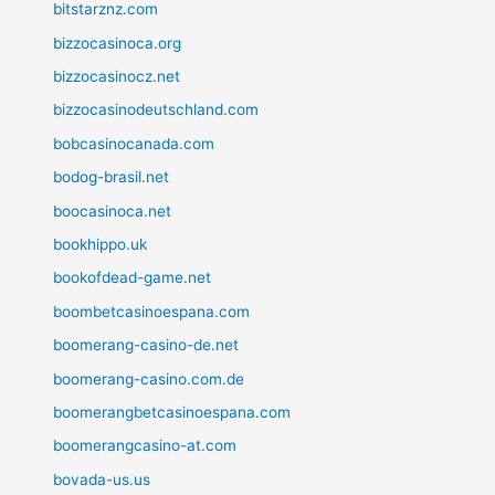
bitstarznz.com
bizzocasinoca.org
bizzocasinocz.net
bizzocasinodeutschland.com
bobcasinocanada.com
bodog-brasil.net
boocasinoca.net
bookhippo.uk
bookofdead-game.net
boombetcasinoespana.com
boomerang-casino-de.net
boomerang-casino.com.de
boomerangbetcasinoespana.com
boomerangcasino-at.com
bovada-us.us