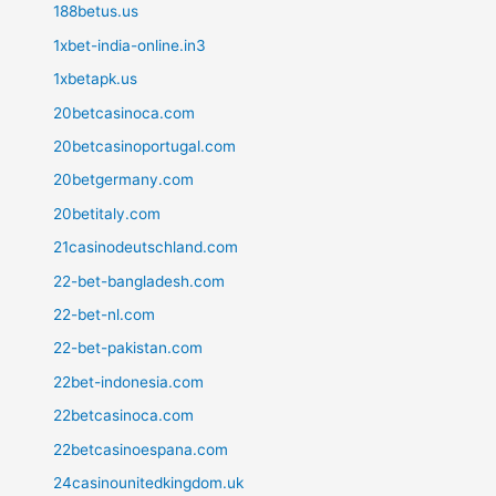
188betus.us
1xbet-india-online.in3
1xbetapk.us
20betcasinoca.com
20betcasinoportugal.com
20betgermany.com
20betitaly.com
21casinodeutschland.com
22-bet-bangladesh.com
22-bet-nl.com
22-bet-pakistan.com
22bet-indonesia.com
22betcasinoca.com
22betcasinoespana.com
24casinounitedkingdom.uk