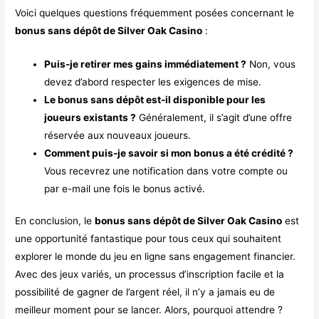
Voici quelques questions fréquemment posées concernant le
bonus sans dépôt de Silver Oak Casino
:
Puis-je retirer mes gains immédiatement ?
Non, vous
devez d’abord respecter les exigences de mise.
Le bonus sans dépôt est-il disponible pour les
joueurs existants ?
Généralement, il s’agit d’une offre
réservée aux nouveaux joueurs.
Comment puis-je savoir si mon bonus a été crédité ?
Vous recevrez une notification dans votre compte ou
par e-mail une fois le bonus activé.
En conclusion, le
bonus sans dépôt de Silver Oak Casino
est
une opportunité fantastique pour tous ceux qui souhaitent
explorer le monde du jeu en ligne sans engagement financier.
Avec des jeux variés, un processus d’inscription facile et la
possibilité de gagner de l’argent réel, il n’y a jamais eu de
meilleur moment pour se lancer. Alors, pourquoi attendre ?