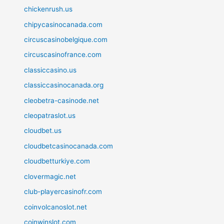
chickenrush.us
chipycasinocanada.com
circuscasinobelgique.com
circuscasinofrance.com
classiccasino.us
classiccasinocanada.org
cleobetra-casinode.net
cleopatraslot.us
cloudbet.us
cloudbetcasinocanada.com
cloudbetturkiye.com
clovermagic.net
club-playercasinofr.com
coinvolcanoslot.net
coinwinslot.com