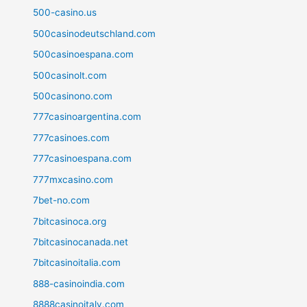
500-casino.us
500casinodeutschland.com
500casinoespana.com
500casinolt.com
500casinono.com
777casinoargentina.com
777casinoes.com
777casinoespana.com
777mxcasino.com
7bet-no.com
7bitcasinoca.org
7bitcasinocanada.net
7bitcasinoitalia.com
888-casinoindia.com
8888casinoitaly.com