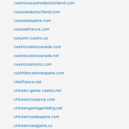
casinovacasinodeutschland.com
casooladeutschland.com
casoolaespana.com
casoolafrance.com
casumo-casino.us
caxinocasinocanada.com
caxinocasinocanada.net
caxinocasinonz.com
cazimbocasinoespana.com
cbetfrance.net
chicken-game-casino.net
chickencrossavis.com
chickengamegambling.net
chickenroadespana.com
chickenroadgame.cc