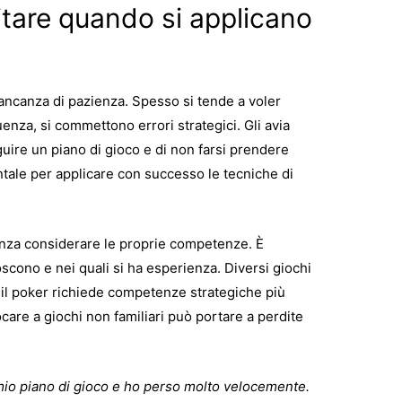
itare quando si applicano
mancanza di pazienza. Spesso si tende a voler
enza, si commettono errori strategici. Gli avia
uire un piano di gioco e di non farsi prendere
ntale per applicare con successo le tecniche di
senza considerare le proprie competenze. È
scono e nei quali si ha esperienza. Diversi giochi
 il poker richiede competenze strategiche più
ocare a giochi non familiari può portare a perdite
il mio piano di gioco e ho perso molto velocemente.