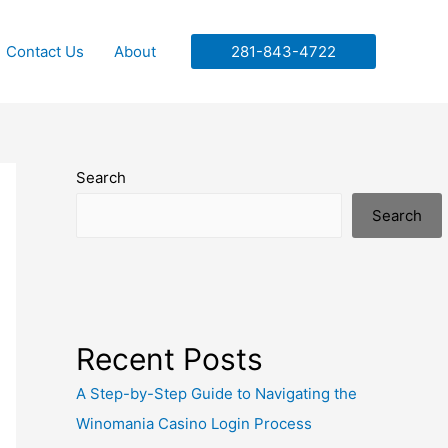
Contact Us
About
281-843-4722
Search
Search
Recent Posts
A Step-by-Step Guide to Navigating the
Winomania Casino Login Process