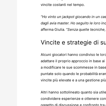
vincite costanti nel tempo.
“Ho vinto un jackpot giocando in un ca
dagli avia master. Ho seguito le loro in
afferma Giulia.
“Senza quelle tecniche, 
Vincite e strategie di 
Alcuni giocatori hanno condiviso le lor
adattare il proprio approccio in base ai 
a modificare le sue scommesse in base
puntate solo quando le probabilità era
vincite più elevate e a una gestione più
Altri hanno sottolineato quanto sia uti
condividere esperienze e ottenere cons
oggetto di discussione e confronto tra gi