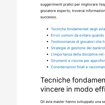
suggerimenti pratici per migliorare l’es
giocatore esperto, troverai informazion
successo.
Tecniche fondamentali degli avi
Errori comuni da evitare quando 
Testimonianze di giocatori che h
Strategie di gestione del bankroll
L’importanza della disciplina nel
Strumenti e risorse per approfon
Considerazioni finali e raccoman
Tecniche fondamenta
vincere in modo eff
Gli avia master hanno sviluppato una se