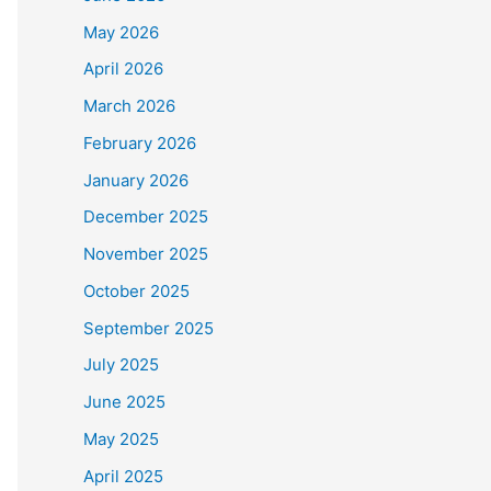
May 2026
April 2026
March 2026
February 2026
January 2026
December 2025
November 2025
October 2025
September 2025
July 2025
June 2025
May 2025
April 2025