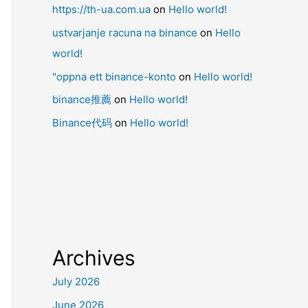
https://th-ua.com.ua
on
Hello world!
ustvarjanje racuna na binance
on
Hello
world!
"oppna ett binance-konto
on
Hello world!
binance推薦
on
Hello world!
Binance代码
on
Hello world!
Archives
July 2026
June 2026