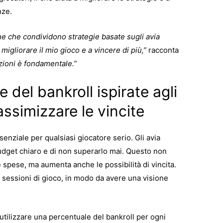
nze.
ne che condividono strategie basate sugli avia
igliorare il mio gioco e a vincere di più,”
racconta
zioni è fondamentale.”
e del bankroll ispirate agli
ssimizzare le vincite
enziale per qualsiasi giocatore serio. Gli avia
udget chiaro e di non superarlo mai. Questo non
e spese, ma aumenta anche le possibilità di vincita.
 in sessioni di gioco, in modo da avere una visione
l’utilizzare una percentuale del bankroll per ogni