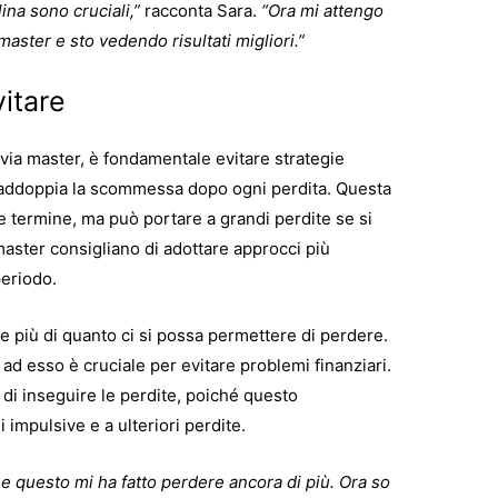
ina sono cruciali,”
racconta Sara.
“Ora mi attengo
aster e sto vedendo risultati migliori.”
vitare
via master, è fondamentale evitare strategie
 raddoppia la scommessa dopo ogni perdita. Questa
e termine, ma può portare a grandi perdite se si
a master consigliano di adottare approcci più
periodo.
e più di quanto ci si possa permettere di perdere.
 ad esso è cruciale per evitare problemi finanziari.
 di inseguire le perdite, poiché questo
impulsive e a ulteriori perdite.
 e questo mi ha fatto perdere ancora di più. Ora so