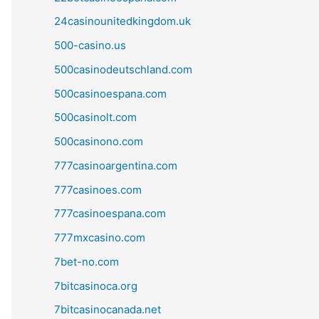
24casinounitedkingdom.uk
500-casino.us
500casinodeutschland.com
500casinoespana.com
500casinolt.com
500casinono.com
777casinoargentina.com
777casinoes.com
777casinoespana.com
777mxcasino.com
7bet-no.com
7bitcasinoca.org
7bitcasinocanada.net