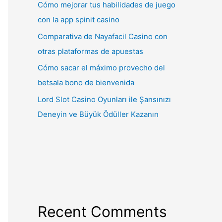
Cómo mejorar tus habilidades de juego
con la app spinit casino
Comparativa de Nayafacil Casino con
otras plataformas de apuestas
Cómo sacar el máximo provecho del
betsala bono de bienvenida
Lord Slot Casino Oyunları ile Şansınızı
Deneyin ve Büyük Ödüller Kazanın
Recent Comments