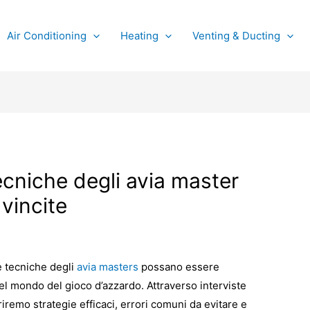
Air Conditioning
Heating
Venting & Ducting
ecniche degli avia master
 vincite
e tecniche degli
avia masters
possano essere
nel mondo del gioco d’azzardo. Attraverso interviste
riremo strategie efficaci, errori comuni da evitare e